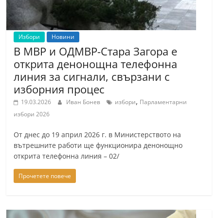
a
k
-
Избори
Новини
В МВР и ОДМВР-Стара Загора е
b
открита денонощна телефонна
g
линия за сигнали, свързани с
.
изборния процес
i
,
19.03.2026
Иван Бонев
избори
Парламентарни
n
избори 2026
f
o
От днес до 19 април 2026 г. в Министерството на
,
вътрешните работи ще функционира денонощно
открита телефонна линия – 02/
g
a
Прочетете повече
l
l
e