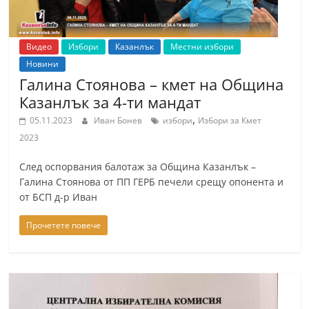
Видео
Избори
Казанлък
Местни избори
Новини
Галина Стоянова – кмет на Община
Казанлък за 4-ти мандат
,
05.11.2023
Иван Бонев
избори
Избори за Кмет
2023
След оспорвания балотаж за Община Казанлък –
Галина Стоянова от ПП ГЕРБ печели срещу опонента и
от БСП д-р Иван
Прочетете повече