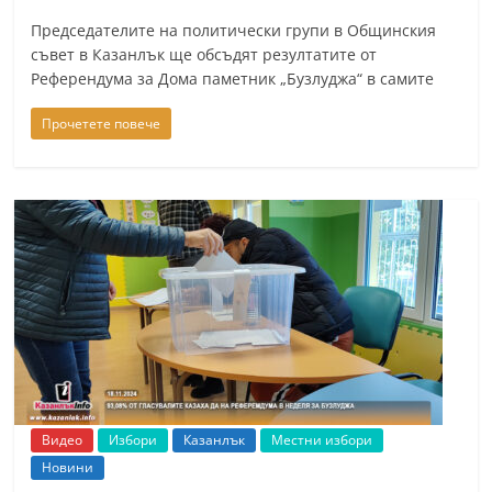
Председателите на политически групи в Общинския
съвет в Казанлък ще обсъдят резултатите от
Референдума за Дома паметник „Бузлуджа“ в самите
Прочетете повече
Видео
Избори
Казанлък
Местни избори
Новини