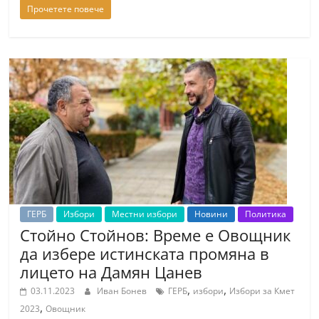
Прочетете повече
ГЕРБ
Избори
Местни избори
Новини
Политика
Стойно Стойнов: Време е Овощник
да избере истинската промяна в
лицето на Дамян Цанев
,
,
03.11.2023
Иван Бонев
ГЕРБ
избори
Избори за Кмет
,
2023
Овощник