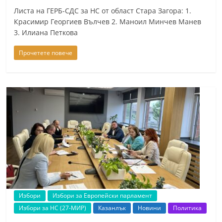
Листа на ГЕРБ-СДС за НС от област Стара Загора: 1.
Красимир Георгиев Вълчев 2. Маноил Минчев Манев
3. Илиана Петкова
Прочетете повече
Избори
Избори за Европейски парламент
Избори за НС (27-МИР)
Казанлък
Новини
Политика