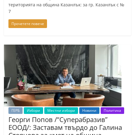
територията на община Казанлък: за гр. Казанлък с №
7
Прочетете повече
ГЕРБ
Избори
Местни избори
Новини
Политика
Георги Попов /“Суперабразив”
ЕООД/: Заставам твърдо до Галина