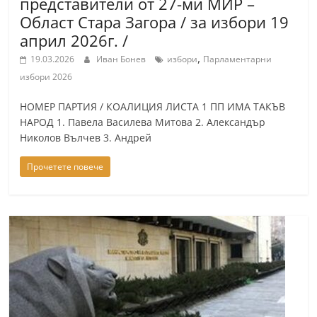
представители от 27-ми МИР –
n
Област Стара Загора / за избори 19
l
април 2026г. /
a
,
19.03.2026
Иван Бонев
избори
Парламентарни
k
избори 2026
.
НОМЕР ПАРТИЯ / КОАЛИЦИЯ ЛИСТА 1 ПП ИМА ТАКЪВ
i
НАРОД 1. Павела Василева Митова 2. Александър
n
Николов Вълчев 3. Андрей
f
Прочетете повече
o
,
k
a
z
a
n
l