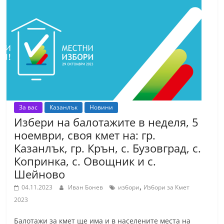
За вас
Казанлък
Новини
Избери на балотажите в неделя, 5
ноември, своя кмет на: гр.
Казанлък, гр. Крън, с. Бузовград, с.
Копринка, с. Овощник и с.
Шейново
,
04.11.2023
Иван Бонев
избори
Избори за Кмет
2023
Балотажи за кмет ще има и в населените места на