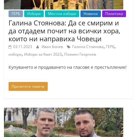
ГЕРБ
Избори
Местни избори
Новини
Политика
Галина Стоянова: Да се смирим и
да отдадем почит на всички хора,
които ни направиха Човеци
,
,
03.11.2023
Иван Бонев
Галина Стоянова
ГЕРБ
,
,
избори
Избори за Кмет 2023
Пламен Георгиев
Купуването и продаването на гласове е престъпление!
Прочетете повече