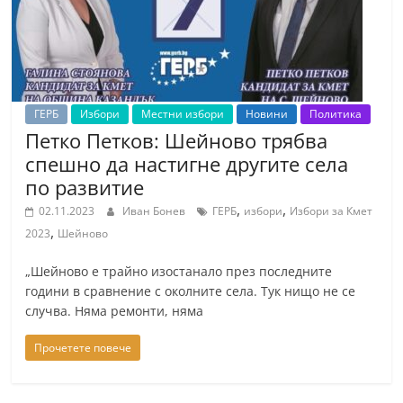
ГЕРБ
Избори
Местни избори
Новини
Политика
Петко Петков: Шейново трябва
спешно да настигне другите села
по развитие
,
,
02.11.2023
Иван Бонев
ГЕРБ
избори
Избори за Кмет
,
2023
Шейново
„Шейново е трайно изостанало през последните
години в сравнение с околните села. Тук нищо не се
случва. Няма ремонти, няма
Прочетете повече