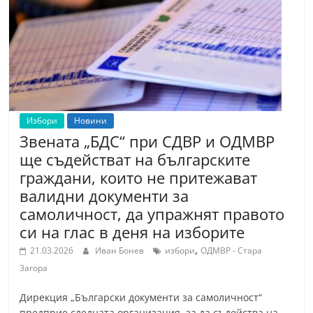
т
К
а
з
а
н
Избори
Новини
л
Звената „БДС“ при СДВР и ОДМВР
ъ
ще съдействат на българските
к
граждани, които не притежават
и
валидни документи за
о
самоличност, да упражнят правото
б
си на глас в деня на изборите
л
,
21.03.2026
Иван Бонев
избори
ОДМВР - Стара
а
Загора
с
Дирекция „Български документи за самоличност“
т
предприе следната организация, за да съдейства на