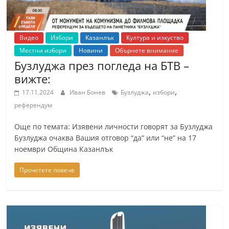
Видео
Избори
Казанлък
Култура и изкуство
Местни избори
Новини
Обърнете внимание
Бузлуджа през погледа на БТВ –
вижте:
,
,
17.11.2024
Иван Бонев
Бузлуджа
избори
референдум
Още по темата: Изявени личности говорят за Бузлуджа
Бузлуджа очаква Вашия отговор “да” или “не” на 17
ноември Община Казанлък
Прочетете повече