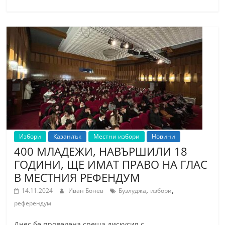
Избори
Казанлък
Местни избори
Новини
400 МЛАДЕЖИ, НАВЪРШИЛИ 18
ГОДИНИ, ЩЕ ИМАТ ПРАВО НА ГЛАС
В МЕСТНИЯ РЕФЕНДУМ
,
,
14.11.2024
Иван Бонев
Бузлуджа
избори
референдум
Днес бе проведена среща дискусия с