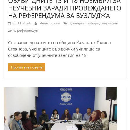
ОБЯВИ ДНИТЕ 15 И 18 НОЕМВРИ ЗА
НЕУЧЕБНИ ЗАРАДИ ПРОВЕЖДАНЕТО
НА РЕФЕРЕНДУМА ЗА БУЗЛУДЖА
,
,
08.11.2024
Иван Бонев
Бузлуджа
избори
неучебни
,
дни
референдум
Със заповед на кмета на община Казанлък Галина
Стоянова, учениците във всички училища са
освободени от учебните занятия на 15
Прочетете повече