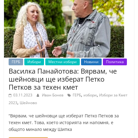
ГЕРБ
Избори
Местни избори
Новини
Политика
Василка Панайотова: Вярвам, че
шейновци ще изберат Петко
Петков за техен кмет
,
,
03.11.2023
Иван Бонев
ГЕРБ
избори
Избори за Кмет
,
2023
Шейново
“Вярвам, че шейновци ще изберат Петко Петков за
техен кмет. Това, което историята ни напомня, е
общото минало между Шипка