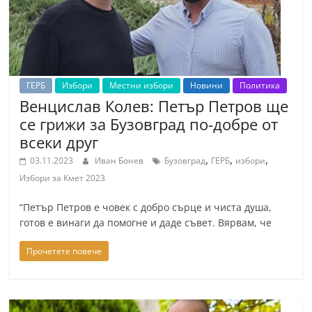
ГЕРБ
Избори
Местни избори
Новини
Политика
Венцислав Колев: Петър Петров ще
се грижи за Бузовград по-добре от
всеки друг
,
,
,
03.11.2023
Иван Бонев
Бузовград
ГЕРБ
избори
Избори за Кмет 2023
“Петър Петров е човек с добро сърце и чиста душа,
готов е винаги да помогне и даде съвет. Вярвам, че
Прочетете повече