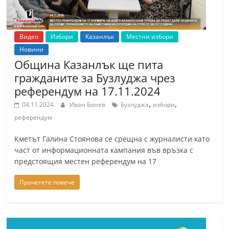
Видео
Избори
Казанлък
Местни избори
Новини
Община Казанлък ще пита
гражданите за Бузлуджа чрез
референдум на 17.11.2024
,
,
04.11.2024
Иван Бонев
Бузлуджа
избори
референдум
Кметът Галина Стоянова се срещна с журналисти като
част от информационната кампания във връзка с
предстоящия местен референдум на 17
Прочетете повече