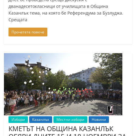
дванадесетокласници от училищата в Община
Казанлък тема, на която бе Референдума за Бузлуджа.
Срещата
Прочетете повече
Избори
Казанлък
Местни избори
Новини
КМЕТЪТ НА ОБЩИНА КАЗАНЛЪК