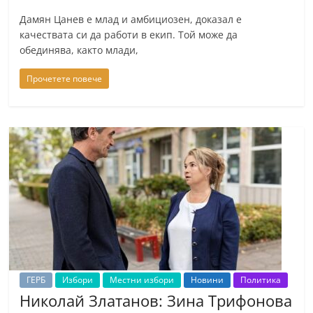
Дамян Цанев е млад и амбициозен, доказал е
качествата си да работи в екип. Той може да
обединява, както млади,
Прочетете повече
ГЕРБ
Избори
Местни избори
Новини
Политика
Николай Златанов: Зина Трифонова