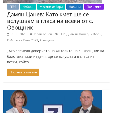
ГЕРБ
Избори
Местни избори
Новини
Политика
Дамян Цанев: Като кмет ще се
вслушвам в гласа на всеки от с.
Овощник
,
,
,
03.11.2023
Иван Бонев
ГЕРБ
Дамян Цанев
избори
,
Избори за Кмет 2023
Овощник
„Ако спечеля доверието на жителите на с. Овощник на
балотажа тази неделя, ще се вслушвам в гласа на
всеки, който
Прочетете повече