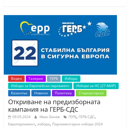
Видео
Галерия
ГЕРБ
Избори
Избори за Европейски парламент
Избори за НС (27-МИР)
Казанлък
Новини
Политика
Старозагорско
Откриване на предизборната
кампания на ГЕРБ-СДС
,
,
09.05.2024
Иван Бонев
ГЕРБ
ГЕРБ-СДС
,
,
Европарламент
избори
Парламентарни избори 2024