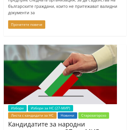
С
българските граждани, които не притежават валидни
документи за
т
а
Прочетете повече
р
а
З
а
г
о
р
а
–
k
Избори
Избори за НС (27-МИР)
a
Листа с кандидати за НС
Новини
Старозагорско
z
Кандидатите за народни
a