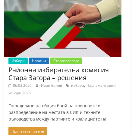
r
y
-
k
a
z
a
Избори
Новини
Старозагорско
n
Районна избирателна комисия
l
Стара Загора – решения
a
,
06.03.2026
Иван Бонев
избори
Парламентарни
k
избори 2026
.
Определяне на общия брой на членовете и
c
разпределение на местата в СИК и техните
o
ръководства между партиите и коалициите на
m
Прочетете повече