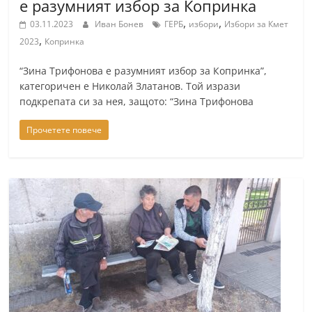
е разумният избор за Копринка
,
,
03.11.2023
Иван Бонев
ГЕРБ
избори
Избори за Кмет
,
2023
Копринка
“Зина Трифонова е разумният избор за Копринка”,
категоричен е Николай Златанов. Той изрази
подкрепата си за нея, защото: “Зина Трифонова
Прочетете повече