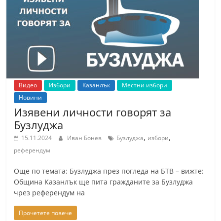
Видео
Избори
Казанлък
Местни избори
Новини
Изявени личности говорят за
Бузлуджа
,
,
15.11.2024
Иван Бонев
Бузлуджа
избори
референдум
Още по темата: Бузлуджа през погледа на БТВ – вижте:
Община Казанлък ще пита гражданите за Бузлуджа
чрез референдум на
Прочетете повече