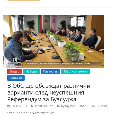
Видео
Избори
Казанлък
Местни избори
Новини
В ОбС ще обсъждат различни
варианти след неуспешния
Референдум за Бузлуджа
,
,
18.11.2024
Иван Бонев
Бузлуджа
избори
Общински
,
съвет - Казанлък
референдум