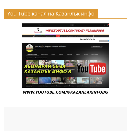
You Tube канал на Казанлък инфо