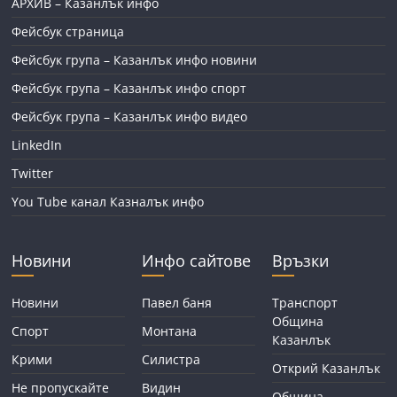
АРХИВ – Казанлък инфо
Фейсбук страница
Фейсбук група – Казанлък инфо новини
Фейсбук група – Казанлък инфо спорт
Фейсбук група – Казанлък инфо видео
LinkedIn
Twitter
You Tube канал Казналък инфо
Новини
Инфо сайтове
Връзки
Новини
Павел баня
Транспорт
Община
Спорт
Монтана
Казанлък
Крими
Силистра
Открий Казанлък
Не пропускайте
Видин
Община