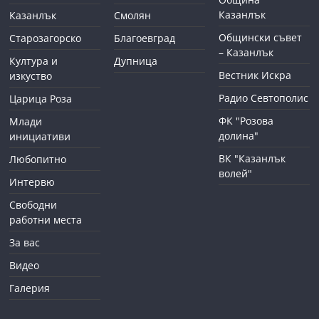
Казанлък
Казанлък
Смолян
Общински съвет
Старозагорско
Благоевград
– Казанлък
Култура и
Дупница
Вестник Искра
изкуство
Радио Севтополис
Царица Роза
ФК "Розова
Млади
долина"
инициативи
ВК "Казанлък
Любопитно
волей"
Интервю
Свободни
работни места
За вас
Видео
Галерия