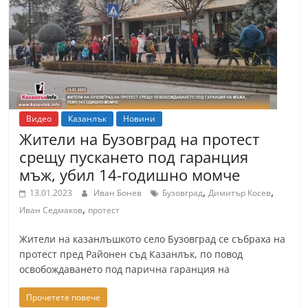
т
К
а
з
а
н
Видео
Казанлък
Новини
л
Жители на Бузовград на протест
ъ
срещу пускането под гаранция
к
мъж, убил 14-годишно момче
и
,
,
13.01.2023
Иван Бонев
Бузовград
Димитър Косев
о
,
Иван Седмаков
протест
б
Жители на казанлъшкото село Бузовград се събраха на
л
протест пред Районен съд Казанлък, по повод
а
освобождаването под парична гаранция на
с
Прочетете повече
т