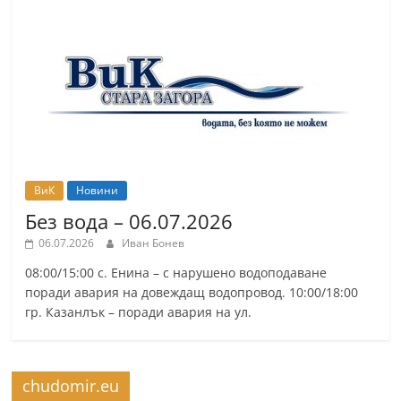
r
y
-
k
a
z
a
n
ВиК
Новини
l
Без вода – 06.07.2026
a
06.07.2026
Иван Бонев
k
08:00/15:00 с. Енина – с нарушено водоподаване
.
поради авария на довеждащ водопровод. 10:00/18:00
гр. Казанлък – поради авария на ул.
c
o
m
chudomir.eu