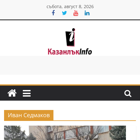
Skip
събота, август 8, 2026
to
content
Казанлък
инфо
Н
о
в
и
Иван Седмаков
н
и
о