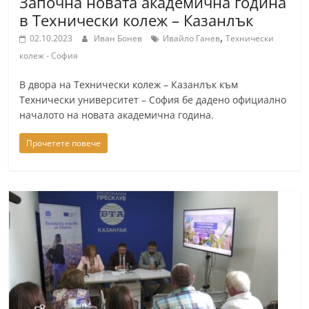
Започна новата академична година
n
в Технически колеж – Казанлък
l
,
02.10.2023
Иван Бонев
Ивайло Ганев
Технически
a
колеж - София
k
В двора на Технически колеж – Казанлък към
.
Технически университет – София бе дадено официално
i
началото на новата академична година.
n
Прочетете повече
f
o
,
k
a
z
a
n
l