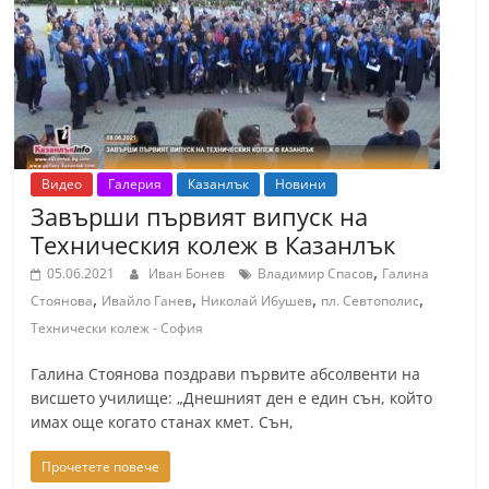
r
y
-
k
a
z
Видео
Галерия
Казанлък
Новини
a
Завърши първият випуск на
n
Техническия колеж в Казанлък
l
,
05.06.2021
Иван Бонев
Владимир Спасов
Галина
a
,
,
,
,
Стоянова
Ивайло Ганев
Николай Ибушев
пл. Севтополис
k
Технически колеж - София
.
Галина Стоянова поздрави първите абсолвенти на
c
висшето училищe: „Днешният ден е един сън, който
o
имах още когато станах кмет. Сън,
m
Прочетете повече