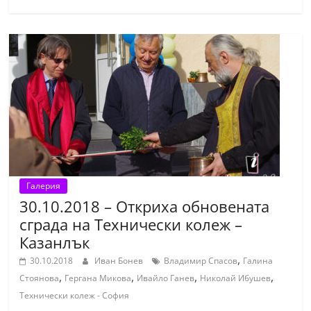
Галерия
30.10.2018 – Откриха обновената
сграда на Технически колеж –
Казанлък
,
30.10.2018
Иван Бонев
Владимир Спасов
Галина
,
,
,
,
Стоянова
Гергана Микова
Ивайло Ганев
Николай Ибушев
Технически колеж - София