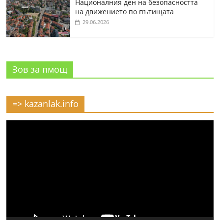
Националния ден на безопасността
на движението по пътищата
29.06.2026
Зов за пмощ
=> kazanlak.info
Видео