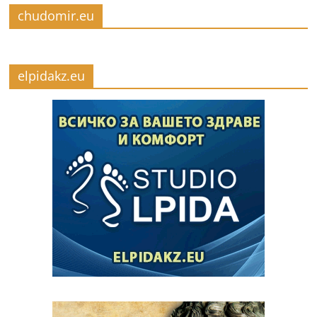
chudomir.eu
elpidakz.eu