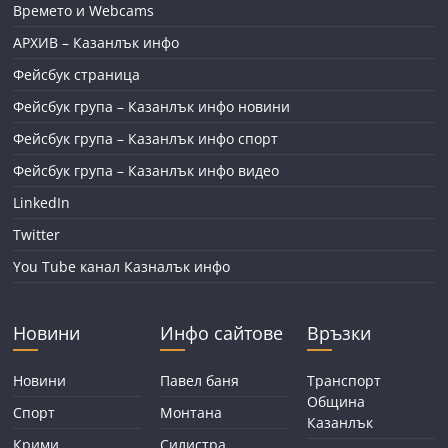
Времето и Webcams
АРХИВ – Казанлък инфо
Фейсбук страница
Фейсбук група – Казанлък инфо новини
Фейсбук група – Казанлък инфо спорт
Фейсбук група – Казанлък инфо видео
LinkedIn
Twitter
You Tube канал Казналък инфо
Новини
Инфо сайтове
Връзки
Новини
Павел баня
Транспорт
Община
Спорт
Монтана
Казанлък
Крими
Силистра