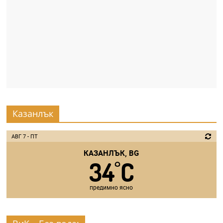
Казанлък
АВГ 7 - ПТ
КАЗАНЛЪК, BG
34
C
°
предимно ясно