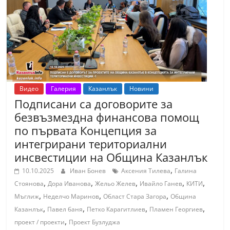
т
К
а
з
а
н
Видео
Галерия
Казанлък
Новини
л
Подписани са договорите за
ъ
безвъзмездна финансова помощ
к
по първата Концепция за
и
интегрирани териториални
о
инсвестиции на Община Казанлък
б
,
10.10.2025
Иван Бонев
Аксения Тилева
Галина
л
,
,
,
,
,
Стоянова
Дора Иванова
Жельо Желев
Ивайло Ганев
КИТИ
,
,
,
а
Мъглиж
Неделчо Маринов
Област Стара Загора
Община
,
,
,
,
Казанлък
Павел баня
Петко Карагитлиев
Пламен Георгиев
с
,
проект / проекти
Проект Бузлуджа
т