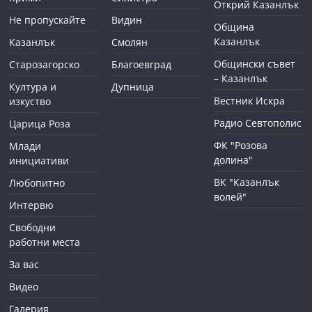
Открий Казанлък
Не пропускайте
Видин
Община
Казанлък
Казанлък
Смолян
Общински съвет
Старозагорско
Благоевград
– Казанлък
Култура и
Дупница
Вестник Искра
изкуство
Радио Севтополис
Царица Роза
ФК "Розова
Млади
долина"
инициативи
ВК "Казанлък
Любопитно
волей"
Интервю
Свободни
работни места
За вас
Видео
Галерия