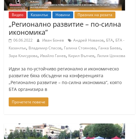
a
k
Видео
Казанлък
Новини
Празник на розата
„Регионално развитие – по-силна
-
икономика“
b
,
,
g
06.06.2022
Иван Бонев
Андрей Новаков
БТА
БТА -
,
,
,
,
Казанлък
Владимир Спасов
Галина Стоянова
Ганка Баева
.
,
,
,
Зара Клисурова
Ивайло Ганев
Кирил Вълчев
Лилия Цонкова
i
n
Идеи за по-устойчиво регионално и икономическо
f
развитие бяха обсъдени на конференцията
„Регионално развитие – по-силна икономика“, която
o
БТА организира в
,
g
Прочетете повече
a
l
l
e