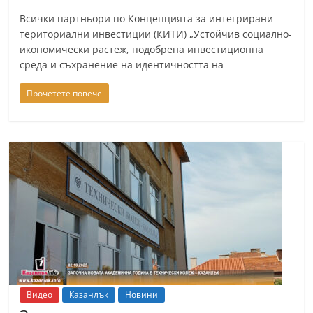
С
Всички партньори по Концепцията за интегрирани
т
териториални инвестиции (КИТИ) „Устойчив социално-
икономически растеж, подобрена инвестиционна
а
среда и съхранение на идентичността на
р
а
Прочетете повече
З
а
г
о
р
а
–
k
a
z
Видео
Казанлък
Новини
a