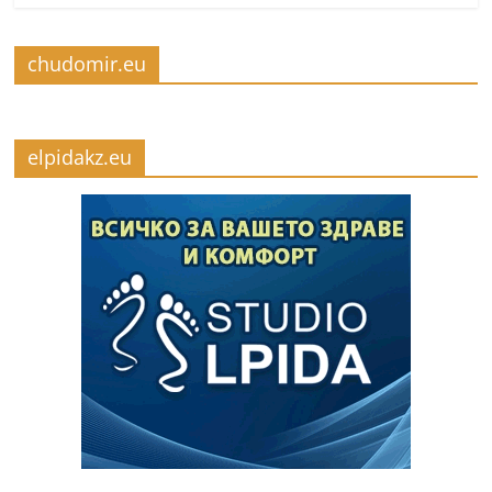
chudomir.eu
elpidakz.eu