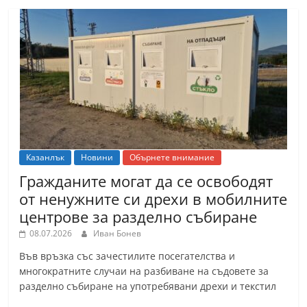
Казанлък
Новини
Обърнете внимание
Гражданите могат да се освободят
от ненужните си дрехи в мобилните
центрове за разделно събиране
08.07.2026
Иван Бонев
Във връзка със зачестилите посегателства и
многократните случаи на разбиване на съдовете за
разделно събиране на употребявани дрехи и текстил