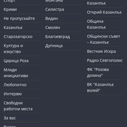
Спорт
Монтана
Казанлък
Крими
Силистра
Открий Казанлък
Не пропускайте
Видин
Община
Казанлък
Казанлък
Смолян
Общински съвет
Старозагорско
Благоевград
– Казанлък
Култура и
Дупница
Вестник Искра
изкуство
Радио Севтополис
Царица Роза
ФК "Розова
Млади
долина"
инициативи
ВК "Казанлък
Любопитно
волей"
Интервю
Свободни
работни места
За вас
Видео