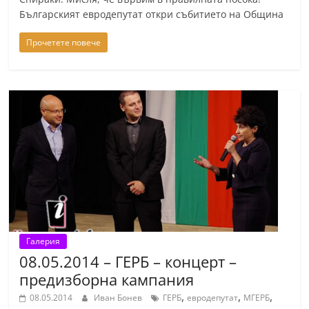
С
Българският евродепутат откри събитието на Община
т
Прочетете повече
а
р
а
З
а
г
о
р
а
–
Галерия
k
08.05.2014 – ГЕРБ – концерт –
a
предизборна кампания
z
,
,
,
08.05.2014
Иван Бонев
ГЕРБ
евродепутат
МГЕРБ
a