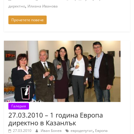
r
,
директно
Илиана Иванова
y
Прочетете повече
-
k
a
z
a
n
l
a
k
.
c
Галерия
27.03.2010 – 1 година Европа
o
директно в Казанлък
m
,
27.03.2010
Иван Бонев
евродепутат
Европа