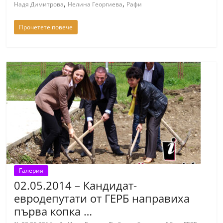
,
,
Надя Димитрова
Нелина Георгиева
Рафи
n
l
Прочетете повече
a
k
.
i
n
f
o
,
k
a
Галерия
z
02.05.2014 – Кандидат-
a
евродепутати от ГЕРБ направиха
n
първа копка …
l