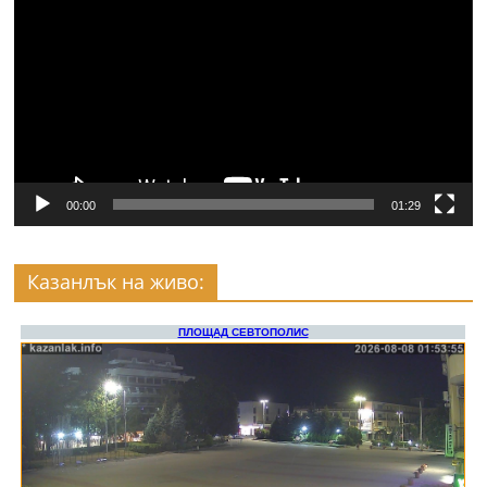
00:00
01:29
Казанлък на живо: