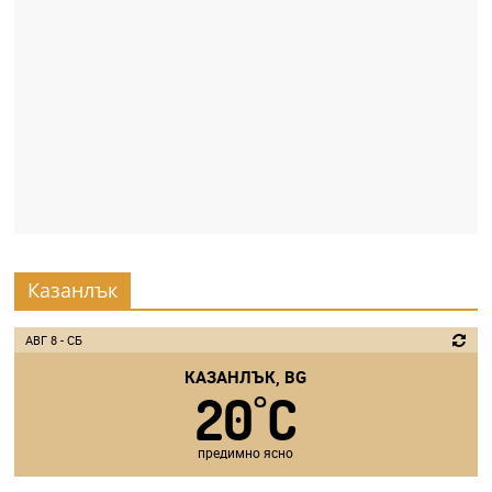
Казанлък
АВГ 8 - СБ
КАЗАНЛЪК, BG
20
C
°
предимно ясно