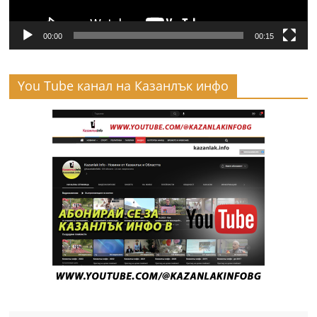
00:00
00:15
You Tube канал на Казанлък инфо