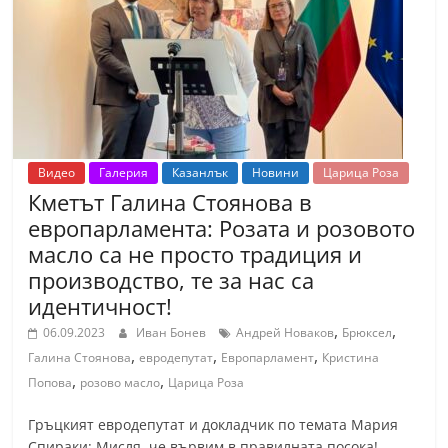
т
К
а
з
а
н
Видео
Галерия
Казанлък
Новини
Царица Роза
л
Кметът Галина Стоянова в
ъ
европарламента: Розата и розовото
к
масло са не просто традиция и
и
производство, те за нас са
о
идентичност!
б
,
,
06.09.2023
Иван Бонев
Андрей Новаков
Брюксел
л
,
,
,
Галина Стоянова
евродепутат
Европарламент
Кристина
,
,
а
Попова
розово масло
Царица Роза
с
Гръцкият евродепутат и докладчик по темата Мария
т
Спираки: Мисля, че вървим в правилната посока!