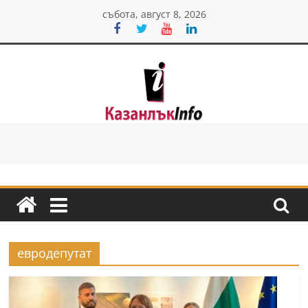
Skip
събота, август 8, 2026
to
content
Казанлък
инфо
Н
о
в
и
евродепутат
н
и
о