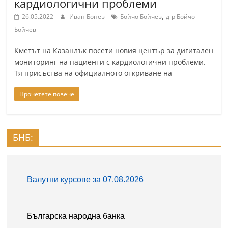
кардиологични проблеми
a
,
26.05.2022
Иван Бонев
Бойчо Бойчев
д-р Бойчо
k
Бойчев
-
Кметът на Казанлък посети новия център за дигитален
b
мониторинг на пациенти с кардиологични проблеми.
g
Тя присъства на официалното откриване на
.
i
Прочетете повече
n
f
БНБ:
o
,
g
a
l
l
e