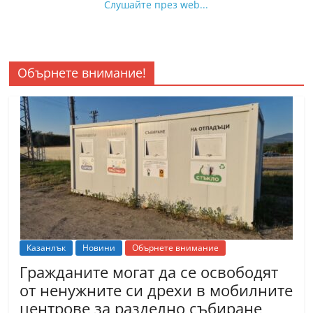
Слушайте през web...
Обърнете внимание!
Казанлък
Новини
Обърнете внимание
Гражданите могат да се освободят
от ненужните си дрехи в мобилните
центрове за разделно събиране