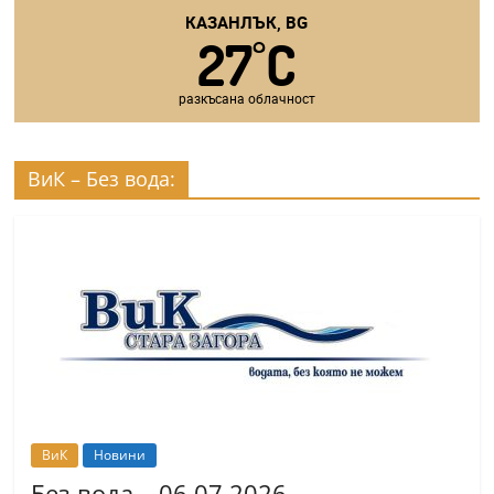
КАЗАНЛЪК, BG
27
C
°
разкъсана облачност
ВиК – Без вода:
ВиК
Новини
Без вода – 06.07.2026