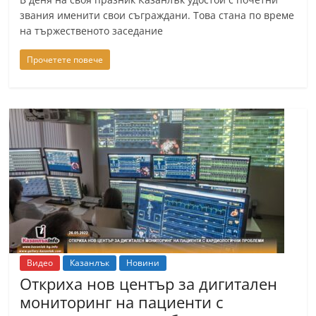
n
звания именити свои съграждани. Това стана по време
на тържественото заседание
l
a
Прочетете повече
k
.
i
n
f
o
,
k
a
z
Видео
Казанлък
Новини
a
Откриха нов център за дигитален
n
мониторинг на пациенти с
l