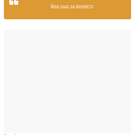
Виж още за времето