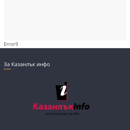
Error9
За Казанлък инфо