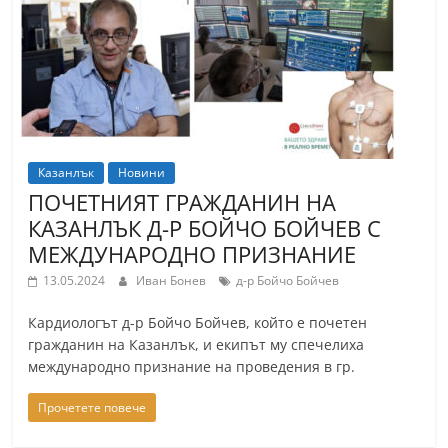
т
К
а
з
а
н
Казанлък
Новини
л
ПОЧЕТНИЯТ ГРАЖДАНИН НА
ъ
КАЗАНЛЪК Д-Р БОЙЧО БОЙЧЕВ С
к
МЕЖДУНАРОДНО ПРИЗНАНИЕ
и
13.05.2024
Иван Бонев
д-р Бойчо Бойчев
о
Кардиологът д-р Бойчо Бойчев, който е почетен
б
гражданин на Казанлък, и екипът му спечелиха
л
международно признание на проведения в гр.
а
Прочетете повече
с
т