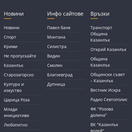
Новини
Инфо сайтове
Връзки
Новини
Павел баня
Транспорт
Община
Спорт
Монтана
Казанлък
Крими
Силистра
Открий Казанлък
Не пропускайте
Видин
Община
Казанлък
Казанлък
Смолян
Общински съвет
Старозагорско
Благоевград
– Казанлък
Култура и
Дупница
Вестник Искра
изкуство
Радио Севтополис
Царица Роза
ФК "Розова
Млади
долина"
инициативи
ВК "Казанлък
Любопитно
волей"