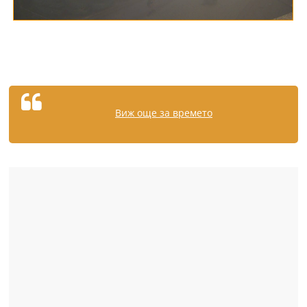
Виж още за времето