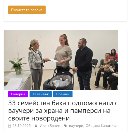
n
Прочетете повече
l
a
k
.
i
n
f
o
,
k
Галерия
Казанлък
Новини
a
33 семейства бяха подпомогнати с
z
ваучери за храна и памперси на
a
своите новородени
n
,
23.10.2025
Иван Бонев
ваучери
Община Казанлък
l