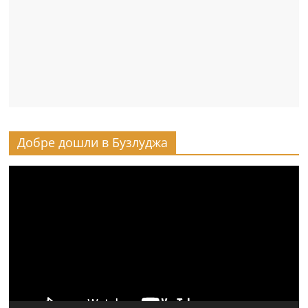
Добре дошли в Бузлуджа
Видео