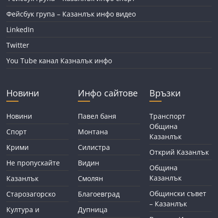
Фейсбук група – Казанлък инфо видео
LinkedIn
Twitter
You Tube канал Казналък инфо
Новини
Инфо сайтове
Връзки
Новини
Павел баня
Транспорт
Община
Спорт
Монтана
Казанлък
Крими
Силистра
Открий Казанлък
Не пропускайте
Видин
Община
Казанлък
Казанлък
Смолян
Общински съвет
Старозагорско
Благоевград
– Казанлък
Култура и
Дупница