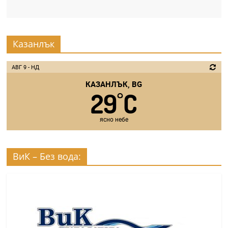
Казанлък
АВГ 9 - НД
КАЗАНЛЪК, BG
29
C
°
ясно небе
ВиК – Без вода: