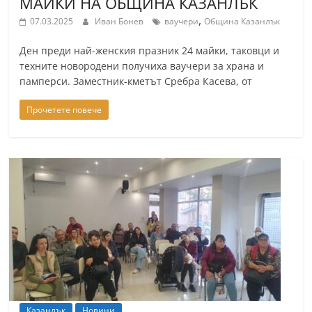
МАЙКИ НА ОБЩИНА КАЗАНЛЪК
r
,
07.03.2025
Иван Бонев
ваучери
Община Казанлък
y
Ден преди най-женския празник 24 майки, таковци и
-
техните новородени получиха ваучери за храна и
k
памперси. Заместник-кметът Сребра Касева, от
a
z
Прочетете повече
a
n
l
a
k
.
c
o
m
Казанлък
Новини