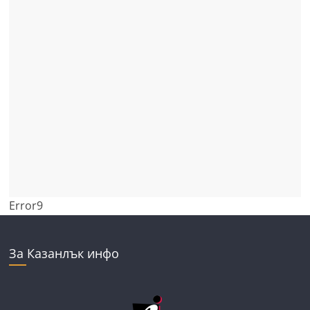
Error9
За Казанлък инфо