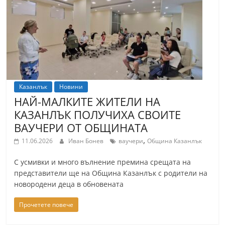
т
К
а
з
а
н
Казанлък
Новини
л
НАЙ-МАЛКИТЕ ЖИТЕЛИ НА
ъ
КАЗАНЛЪК ПОЛУЧИХА СВОИТЕ
к
ВАУЧЕРИ ОТ ОБЩИНАТА
и
,
11.06.2026
Иван Бонев
ваучери
Община Казанлък
о
С усмивки и много вълнение премина срещата на
б
представители ще на Община Казанлък с родители на
л
новородени деца в обновената
а
Прочетете повече
с
т