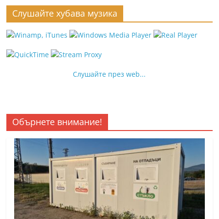
Слушайте хубава музика
Слушайте през web...
Обърнете внимание!