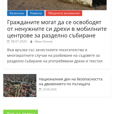
Казанлък
Новини
Обърнете внимание
Гражданите могат да се освободят
от ненужните си дрехи в мобилните
центрове за разделно събиране
08.07.2026
Иван Бонев
Във връзка със зачестилите посегателства и
многократните случаи на разбиване на съдовете за
разделно събиране на употребявани дрехи и текстил
Националния ден на безопасността
на движението по пътищата
29.06.2026
Зов за пмощ