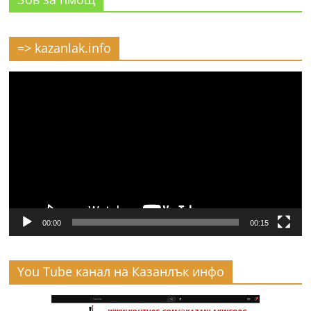
=> kazanlak.info
Видео
00:00
00:15
You Tube канал на Казанлък инфо