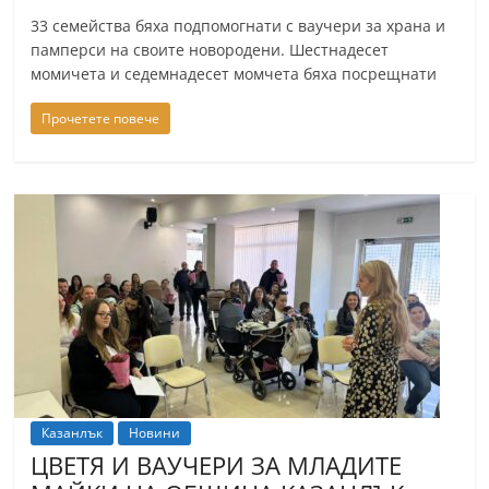
a
33 семейства бяха подпомогнати с ваучери за храна и
k
памперси на своите новородени. Шестнадесет
момичета и седемнадесет момчета бяха посрещнати
-
b
Прочетете повече
g
.
i
n
f
o
,
g
a
l
Казанлък
Новини
l
ЦВЕТЯ И ВАУЧЕРИ ЗА МЛАДИТЕ
e