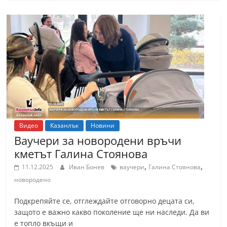
С
т
а
р
а
З
а
г
о
Видео
Казанлък
Новини
р
Ваучери за новородени връчи
а
кметът Галина Стоянова
–
,
,
11.12.2025
Иван Бонев
ваучери
Галина Стоянова
k
новородено
a
Подкрепяйте се, отглеждайте отговорно децата си,
z
защото е важно какво поколение ще ни наследи. Да ви
a
е топло вкъщи и