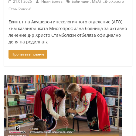
,
21.01.2026
Иван Бонев
Бабинден
МБАЛ „Д-р Христо
a
Стамболски“
k
Екипът на Акушеро-гинекологичното отделение (АГО)
-
към казанлъшката Многопрофилна болница за активно
b
лечение д-р Христо Стамболски отбеляза официално
g
деня на родилната
.
Прочетете повече
i
n
f
o
,
g
a
l
l
e