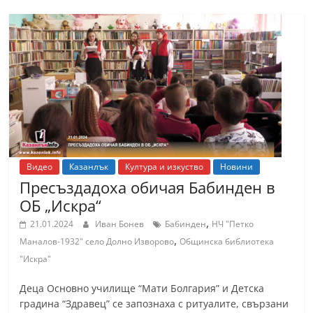
Видео
Казанлък
Култура и изкуство
Новини
Пресъздадоха обичая Бабинден в
ОБ „Искра“
,
21.01.2024
Иван Бонев
Бабинден
НЧ "Петко
,
Маналов-1932" село Долно Изворово
Общинска библиотека
"Искра"
Деца Основно училище “Мати Болгария” и Детска
градина “Здравец” се запознаха с ритуалите, свързани