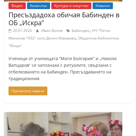
r
Видео
Казанлък
Култура и изкуство
Новини
Пресъздадоха обичая Бабинден в
y
ОБ „Искра“
-
,
k
20.01.2026
Иван Бонев
Бабинден
НЧ "Петко
,
Маналов-1932" село Долно Изворово
Общинска библиотека
a
"Искра"
z
a
Ученици от училищата “Мати Болгария” и „Никола
n
Вапцаров“ се запознаха с ритуалите, свързани с
отбелязването на Бабинден. Пресъздаването на
l
традиционния
a
k
Прочетете повече
.
c
o
m