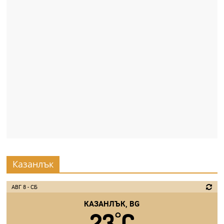
Казанлък
АВГ 8 - СБ
КАЗАНЛЪК, BG
23
C
°