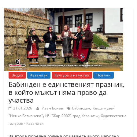
С
т
а
р
а
З
а
г
о
Видео
Казанлък
Култура и изкуство
Новини
р
Бабинден е единственият празник,
в който мъжът няма право да
а
участва
–
,
k
21.01.2026
Иван Бонев
Бабинден
Къща музей
,
,
"Ненко Балкански"
НЧ "Жар-2002" град Казанлък
Художествена
a
галерия - Казанлък
z
a
За втора поредна година от казанлъшкото Народно