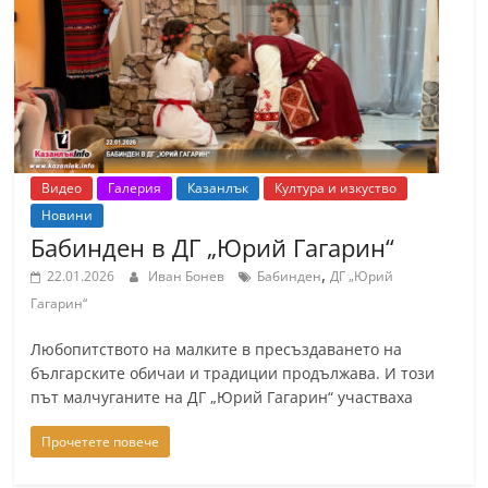
т
К
а
з
а
н
Видео
Галерия
Казанлък
Култура и изкуство
л
Новини
ъ
Бабинден в ДГ „Юрий Гагарин“
к
,
22.01.2026
Иван Бонев
Бабинден
ДГ „Юрий
и
Гагарин“
о
Любопитството на малките в пресъздаването на
б
българските обичаи и традиции продължава. И този
л
път малчуганите на ДГ „Юрий Гагарин“ участваха
а
Прочетете повече
с
т