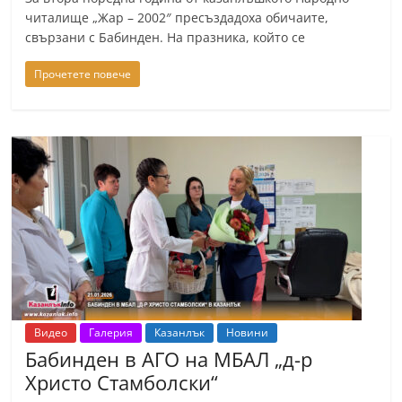
n
читалище „Жар – 2002″ пресъздадоха обичаите,
свързани с Бабинден. На празника, който се
l
a
Прочетете повече
k
.
i
n
f
o
,
k
a
z
Видео
Галерия
Казанлък
Новини
a
Бабинден в АГО на МБАЛ „д-р
n
Христо Стамболски“
l