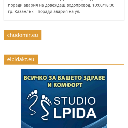
поради авария на довеждащ водопровод. 10:00/18:00
гр. Казанлък – поради авария на ул.
chudomir.eu
elpidakz.eu