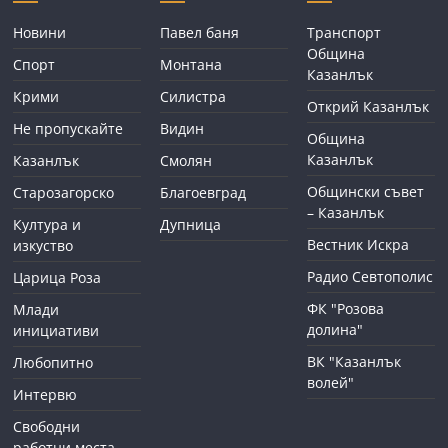
Новини
Павел баня
Транспорт
Община
Спорт
Монтана
Казанлък
Крими
Силистра
Открий Казанлък
Не пропускайте
Видин
Община
Казанлък
Казанлък
Смолян
Общински съвет
Старозагорско
Благоевград
– Казанлък
Култура и
Дупница
Вестник Искра
изкуство
Радио Севтополис
Царица Роза
ФК "Розова
Млади
долина"
инициативи
ВК "Казанлък
Любопитно
волей"
Интервю
Свободни
работни места