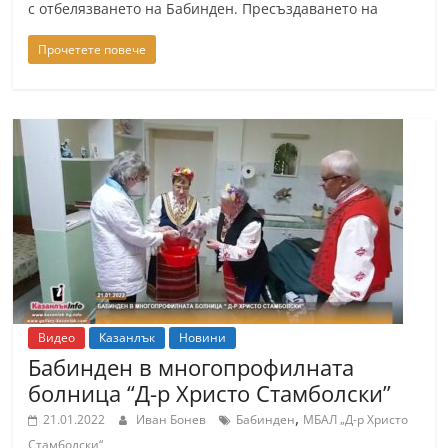
с отбелязването на Бабинден. Пресъздаването на
Прочетете повече
Видео
Казанлък
Новини
Бабинден в многопрофилната
болница “Д-р Христо Стамболски”
,
21.01.2022
Иван Бонев
Бабинден
МБАЛ „Д-р Христо
Стамболски“