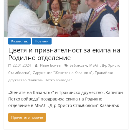
Казанлък
Новини
Цветя и признателност за екипа на
Родилно отделение
,
22.01.2024
Иван Бонев
Бабинден
МБАЛ „Д-р Христо
,
,
Стамболски“
Сдружение "Жените на Казанлък"
Тракийско
дружество "Капитан Петко войвода"
„Жените на Казанлък“ и Тракийско дружество „Капитан
Петко войвода“ поздравиха екипа на Родилно
отделение в МБАЛ „Д-р Христо Стамболски“ Казанлък
Прочетете повече