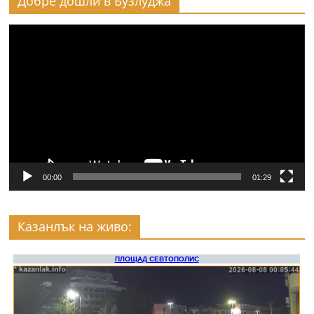
Добре дошли в Бузлуджа
Видео
00:00
01:29
Казанлък на живо: