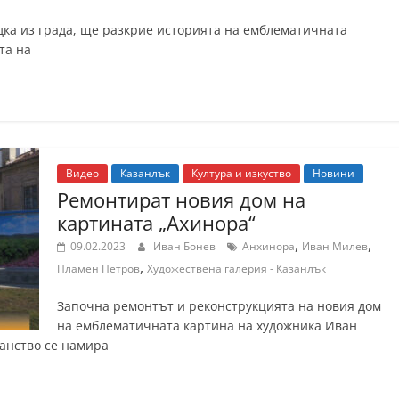
дка из града, ще разкрие историята на емблематичната
та на
Видео
Казанлък
Култура и изкуство
Новини
Ремонтират новия дом на
картината „Ахинора“
,
,
09.02.2023
Иван Бонев
Анхинора
Иван Милев
,
Пламен Петров
Художествена галерия - Казанлък
Започна ремонтът и реконструкцията на новия дом
на емблематичната картина на художника Иван
анство се намира