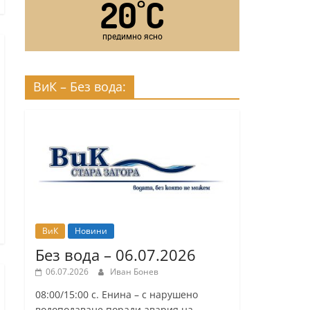
20
C
°
предимно ясно
ВиК – Без вода:
ВиК
Новини
Без вода – 06.07.2026
06.07.2026
Иван Бонев
08:00/15:00 с. Енина – с нарушено
водоподаване поради авария на