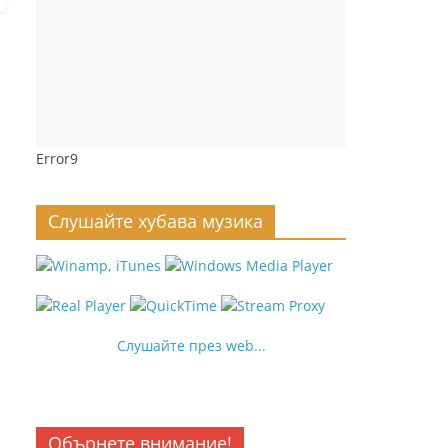
Error9
Слушайте хубава музика
Слушайте през web...
Обърнете внимание!