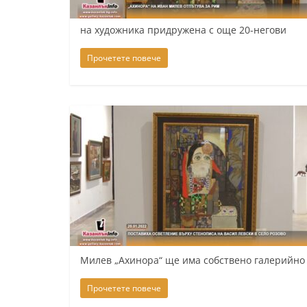
y
на художника придружена с още 20-негови
-
k
Прочетете повече
a
z
a
n
l
a
k
.
c
o
Милев „Ахинора“ ще има собствено галерийно 
m
Прочетете повече