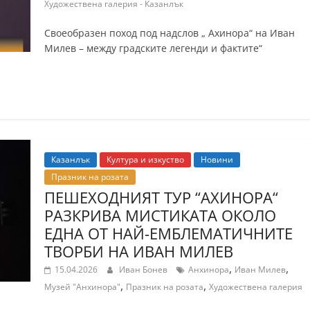
Художествена галерия - Казанлък
Своеобразен поход под надслов „ Ахинора“ на Иван
Милев – между градските легенди и фактите“
я
Казанлък
Култура и изкуство
Новини
Празник на розата
ПЕШЕХОДНИЯТ ТУР “АХИНОРА“
РАЗКРИВА МИСТИКАТА ОКОЛО
ЕДНА ОТ НАЙ-ЕМБЛЕМАТИЧНИТЕ
ТВОРБИ НА ИВАН МИЛЕВ
,
,
15.04.2026
Иван Бонев
Анхинора
Иван Милев
,
,
Музей "Анхинора"
Празник на розата
Художествена галерия