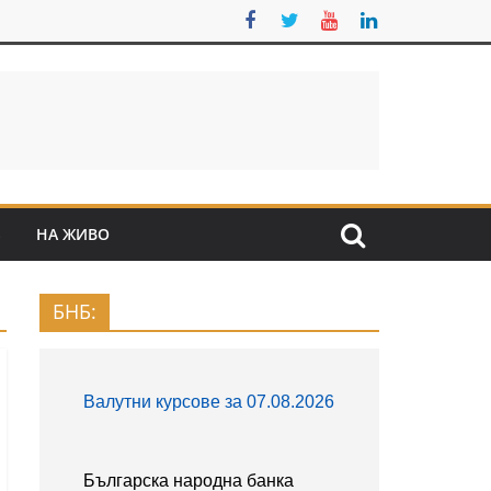
S
НА ЖИВО
БНБ: