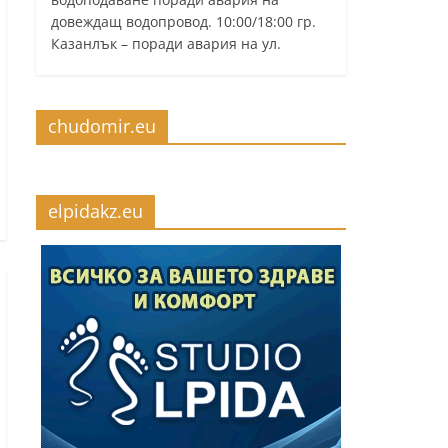
довеждащ водопровод. 10:00/18:00 гр.
Казанлък – поради авария на ул.
chudomir.eu
elpidakz.eu