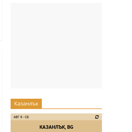
Казанлък
АВГ 8 - СБ
КАЗАНЛЪК, BG