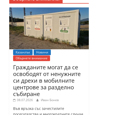
Казанлък
Новини
Обърнете внимание
Гражданите могат да се
освободят от ненужните
си дрехи в мобилните
центрове за разделно
събиране
08.07.2026
Иван Бонев
Във връзка със зачестилите
посегателства и многократните случаи