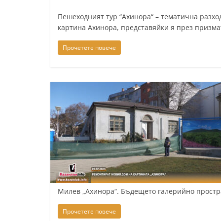
т
Пешеходният тур “Ахинора“ – тематична разхо
а
картина Ахинора, представяйки я през призма
р
Прочетете повече
а
З
а
г
о
р
а
–
k
a
Милев „Ахинора“. Бъдещето галерийно простр
z
a
Прочетете повече
n