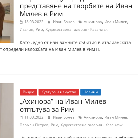
представяне на творбите на Иван
Милев в Рим
,
,
18.03.2022
Иван Бонев
Анхинора
Иван Милев
,
,
Италия
Рим
Художествена галерия - Казанлък
Като „едно от най-важните събития в италианската
о“ определи изложбата на Иван Милев в Рим Н.
Видео
Култура и изкуство
Новини
„Ахинора“ на Иван Милев
отпътува за Рим
,
,
11.03.2022
Иван Бонев
Анхинора
Иван Милев
,
,
Пламен Петров
Рим
Художествена галерия - Казанлък
„Ахинора“ е един от най-загадъчните женски образи