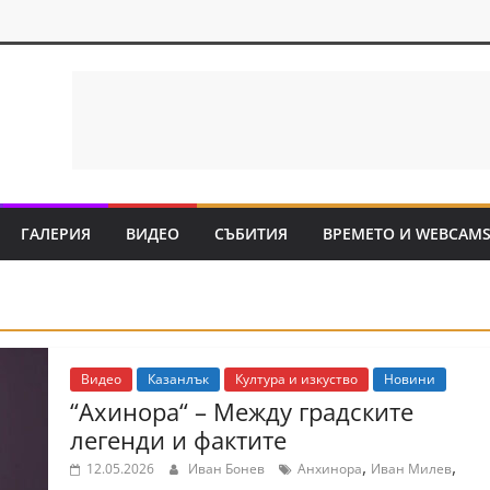
ГАЛЕРИЯ
ВИДЕО
СЪБИТИЯ
ВРЕМЕТО И WEBCAM
Видео
Казанлък
Култура и изкуство
Новини
“Ахинора“ – Между градските
легенди и фактите
,
,
12.05.2026
Иван Бонев
Анхинора
Иван Милев