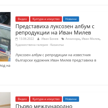
Видео
Култура и изкуство
Новини
Представиха луксозен албум с
репродукции на Иван Милев
,
,
13.06.2022
Иван Бонев
Анхинора
Иван Милев
Художествена галерия - Казанлък
Луксозен албум с репродукции на известния
български художник Иван Милев представиха в
лод на
Видео
Култура и изкуство
Новини
Първо международно