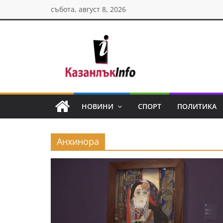
Skip
събота, август 8, 2026
to
content
Казанлък
инфо
НОВИНИ
СПОРТ
ПОЛИТИКА
Н
о
Анхинора
в
и
н
и
о
т