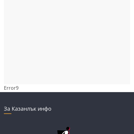
Error9
За Казанлък инфо