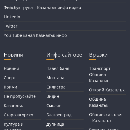
Фейсбук група – Казанлък инфо видео
LinkedIn
Twitter
You Tube канал Казналък инфо
Новини
Инфо сайтове
Връзки
Новини
Павел баня
Транспорт
Община
Спорт
Монтана
Казанлък
Крими
Силистра
Открий Казанлък
Не пропускайте
Видин
Община
Казанлък
Казанлък
Смолян
Общински съвет
Старозагорско
Благоевград
– Казанлък
Култура и
Дупница
Вестник Искра