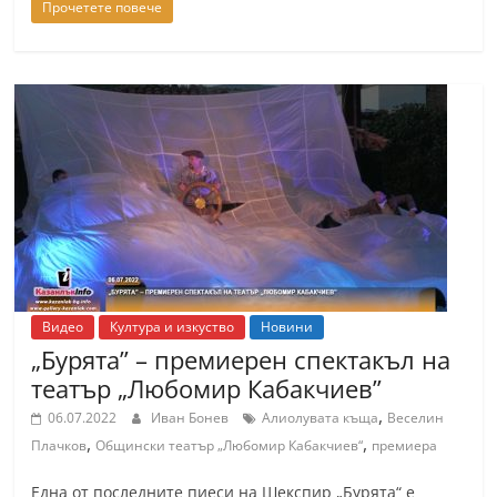
Прочетете повече
С
т
а
р
а
З
а
г
о
р
Видео
Култура и изкуство
Новини
а
„Бурята” – премиерен спектакъл на
–
театър „Любомир Кабакчиев”
k
,
06.07.2022
Иван Бонев
Алиолувата къща
Веселин
a
,
,
Плачков
Общински театър „Любомир Кабакчиев“
премиера
z
a
Една от последните пиеси на Шекспир „Бурята“ е