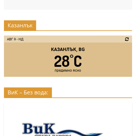
Казанлък
АВГ 9 - НД
КАЗАНЛЪК, BG
28
C
°
предимно ясно
ВиК – Без вода: