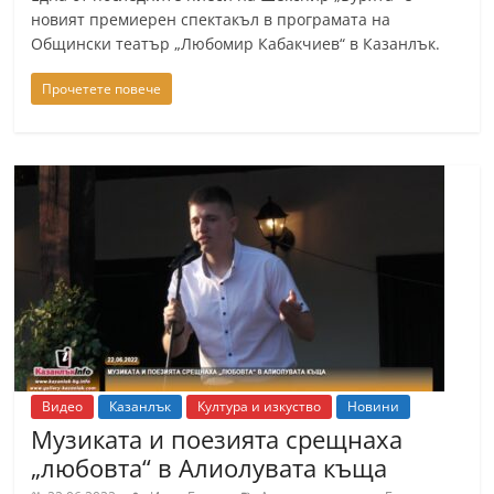
n
новият премиерен спектакъл в програмата на
Общински театър „Любомир Кабакчиев“ в Казанлък.
l
a
Прочетете повече
k
.
i
n
f
o
,
k
a
z
Видео
Казанлък
Култура и изкуство
Новини
a
Музиката и поезията срещнаха
n
„любовта“ в Алиолувата къща
l