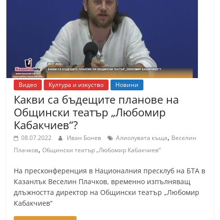
т
К
а
з
а
н
Видео
Култура и изкуство
Новини
л
Какви са бъдещите планове на
ъ
Общински театър „Любомир
к
Кабакчиев“?
и
,
08.07.2022
Иван Бонев
Алиолувата къща
Веселин
о
,
Плачков
Общински театър „Любомир Кабакчиев“
б
На пресконференция в Националния пресклуб на БТА в
л
Казанлък Веселин Плачков, временно изпълняващ
а
длъжността директор на Общински театър „Любомир
с
Кабакчиев“
т