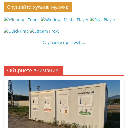
Слушайте хубава музика
Слушайте през web...
Обърнете внимание!