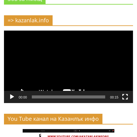
=> kazanlak.info
Видео
00:00
00:15
You Tube канал на Казанлък инфо