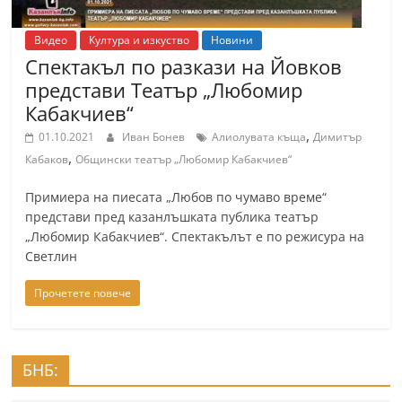
r
y
Видео
Култура и изкуство
Новини
Спектакъл по разкази на Йовков
-
представи Театър „Любомир
k
Кабакчиев“
a
,
01.10.2021
Иван Бонев
Алиолувата къща
Димитър
z
,
Кабаков
Общински театър „Любомир Кабакчиев“
a
n
Примиера на пиесата „Любов по чумаво време“
l
представи пред казанлъшката публика театър
„Любомир Кабакчиев“. Спектакълът е по режисура на
a
Светлин
k
.
Прочетете повече
c
o
m
БНБ: