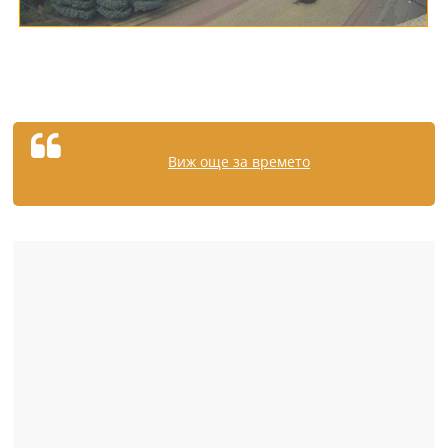
Виж още за времето