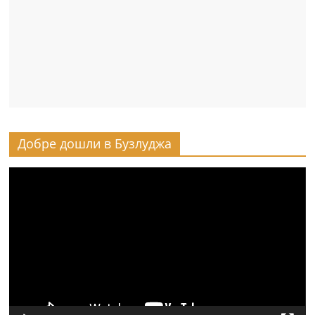
Добре дошли в Бузлуджа
Видео