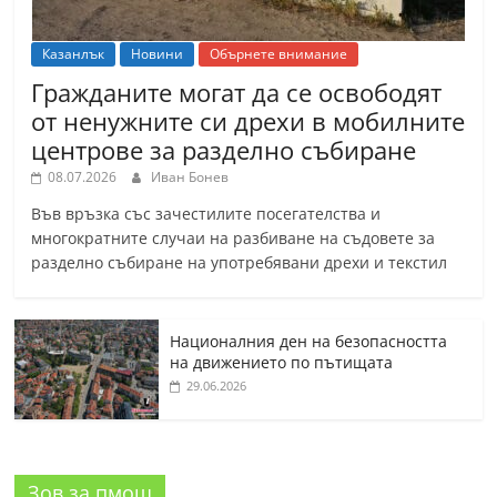
Казанлък
Новини
Обърнете внимание
Гражданите могат да се освободят
от ненужните си дрехи в мобилните
центрове за разделно събиране
08.07.2026
Иван Бонев
Във връзка със зачестилите посегателства и
многократните случаи на разбиване на съдовете за
разделно събиране на употребявани дрехи и текстил
Националния ден на безопасността
на движението по пътищата
29.06.2026
Зов за пмощ