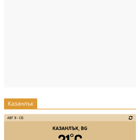
Казанлък
АВГ 8 - СБ
КАЗАНЛЪК, BG
°