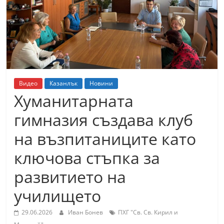
т
К
а
з
а
н
Видео
Казанлък
Новини
л
Хуманитарната
ъ
гимназия създава клуб
к
на възпитаниците като
и
о
ключова стъпка за
б
развитието на
л
училището
а
с
29.06.2026
Иван Бонев
ПХГ "Св. Св. Кирил и
т