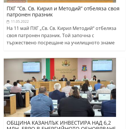
ПХГ “Св. Св. Кирил и Методий“ отбеляза своя
патронен празник
11.05.2022
На 11 май ПХГ „Св. Св. Кирил Методий“ отбеляза
своя патронен празник. Той започна с
тържествено посрещане на училищното знаме
ОБЩИНА КАЗАНЛЪК ИНВЕСТИРА НАД 6,2
МЛН. ЕВРО В ЕНЕРГИЙНОТО ОБНОВЯВАНЕ