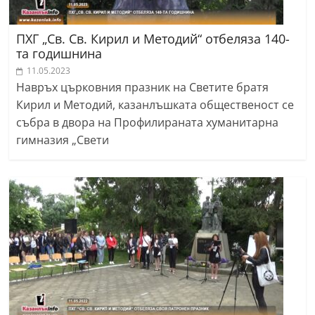
ПХГ „Св. Св. Кирил и Методий“ отбеляза 140-
та годишнина
11.05.2023
Навръх църковния празник на Светите братя
Кирил и Методий, казанлъшката общественост се
събра в двора на Профилираната хуманитарна
гимназия „Свети