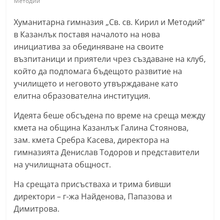
Методий"
С
Хуманитарна гимназия „Св. св. Кирил и Методий“
т
в Казанлък поставя началото на нова
а
инициатива за обединяване на своите
р
възпитаници и приятели чрез създаване на клуб,
а
който да подпомага бъдещото развитие на
З
училището и неговото утвърждаване като
а
елитна образователна институция.
г
Идеята беше обсъдена по време на среща между
о
кмета на община Казанлък Галина Стоянова,
р
зам. кмета Сребра Касева, директора на
а
гимназията Денислав Тодоров и представители
–
на училищната общност.
k
На срещата присъстваха и трима бивши
a
директори – г-жа Найденова, Папазова и
z
Димитрова.
a