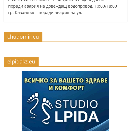
поради авария на довеждащ водопровод. 10:00/18:00
гр. Казанлък – поради авария на ул.
chudomir.eu
elpidakz.eu