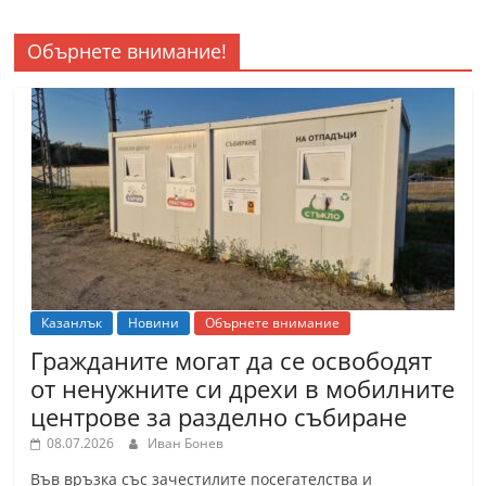
Обърнете внимание!
Казанлък
Новини
Обърнете внимание
Гражданите могат да се освободят
от ненужните си дрехи в мобилните
центрове за разделно събиране
08.07.2026
Иван Бонев
Във връзка със зачестилите посегателства и