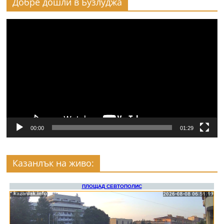
Добре дошли в Бузлуджа
Видео
00:00
01:29
Казанлък на живо: