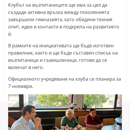
Клубът на възпитаниците ще има за цел да
n
създаде активна връзка между поколенията
l
завършили гимназията, като обедини техния
a
опит, идеи и контакти в подкрепа на развитието
k
ѝ.
.
В рамките на инициативата ще бъде изготвен
i
правилник, както и ще бъде съставен списък на
n
възпитаници и съмишленици, готови да се
f
включат в него.
o
,
Официалното учредяване на клуба се планира за
7 ноември.
k
a
z
a
n
l