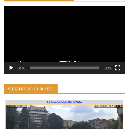
Видео
00:00
01:29
Казанлък на живо: