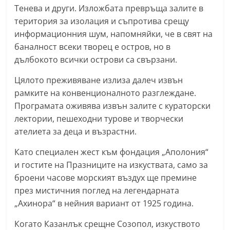
Тенева и други. Изложбата превръща залите в
r
територия за изолация и съпротива срещу
y
информационния шум, напомняйки, че в свят на
-
баналност всеки творец е остров, но в
k
дълбокото всички острови са свързани.
a
Цялото преживяване излиза далеч извън
z
рамките на конвенционалното разглеждане.
a
Програмата оживява извън залите с кураторски
n
лектории, пешеходни турове и творчески
l
ателиета за деца и възрастни.
a
Като специален жест към фондация „Аполония“
k
и гостите на Празниците на изкуствата, само за
.
броени часове морският въздух ще премине
c
през мистичния поглед на легендарната
o
„Ахинора“ в нейния вариант от 1925 година.
m
Когато Казанлък срещне Созопол, изкуството