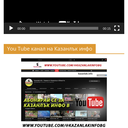
00:00
00:15
You Tube канал на Казанлък инфо