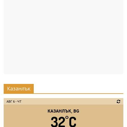
Казанлък
АВГ 6 - ЧТ
КАЗАНЛЪК, BG
32
C
°