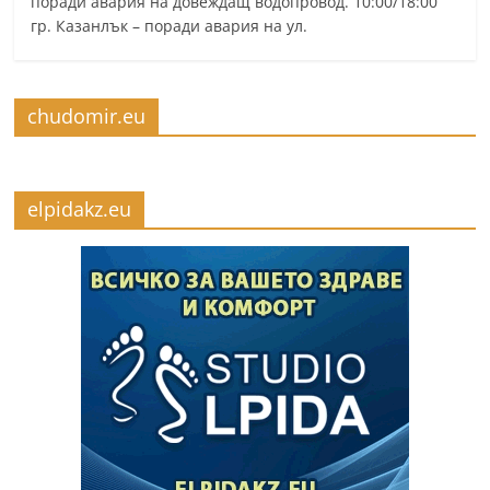
поради авария на довеждащ водопровод. 10:00/18:00
гр. Казанлък – поради авария на ул.
chudomir.eu
elpidakz.eu