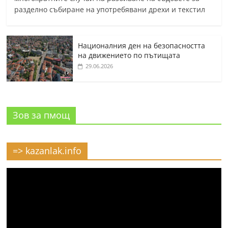
разделно събиране на употребявани дрехи и текстил
Националния ден на безопасността
на движението по пътищата
29.06.2026
Зов за пмощ
=> kazanlak.info
Видео