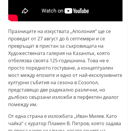
n
l
a
k
Празниците на изкуствата „Аполония“ ще се
.
проведат от 27 август до 6 септември и се
превръщат в пристан за съкровищата на
i
Художествената галерия на Казанлък, която
n
отбелязва своята 125-годишнина. Това не е
f
просто поредното гостуване, а концептуален
o
мост между епохите и едно от най-ексклузивните
,
културни събития на сезона в Созопол,
k
представящо две радикално различни, но
a
дълбоко свързани изложби в перфектен диалог
z
помежду им.
a
От една страна е изложбата „Иван Милев. Като
n
чайка“ с куратор Пламен В. Петров, която задава
l
въпроса какво се случва, когато геният на