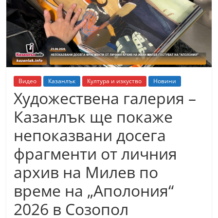
т
К
а
з
а
н
Видео
Казанлък
Култура и изкуство
Новини
л
Художествена галерия –
ъ
Казанлък ще покаже
к
непоказвани досега
и
о
фрагменти от личния
б
архив на Милев по
л
време на „Аполония“
а
с
2026 в Созопол
т