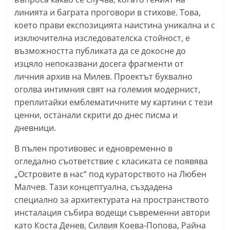
a
линията и баграта проговори в стихове. Това,
k
което прави експозицията наистина уникална и с
изключителна изследователска стойност, е
-
възможността публиката да се докосне до
b
изцяло непоказвани досега фрагменти от
g
личния архив на Милев. Проектът буквално
.
оголва интимния свят на големия модернист,
i
преплитайки емблематичните му картини с тези
n
ценни, останали скрити до днес писма и
f
дневници.
o
В пълен противовес и едновременно в
,
огледално съответствие с класиката се появява
g
„Островите в нас“ под кураторството на Любен
a
Малчев. Тази концептуална, създадена
l
специално за архитектурата на пространството
l
инсталация събира водещи съвременни автори
e
като Коста Денев, Силвия Коева-Попова, Райна