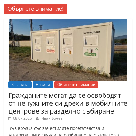
Обърнете внимание!
Казанлък
Новини
Обърнете внимание
Гражданите могат да се освободят
от ненужните си дрехи в мобилните
центрове за разделно събиране
08.07.2026
Иван Бонев
Във връзка със зачестилите посегателства и
многократните случаи на разбиване на съдовете за