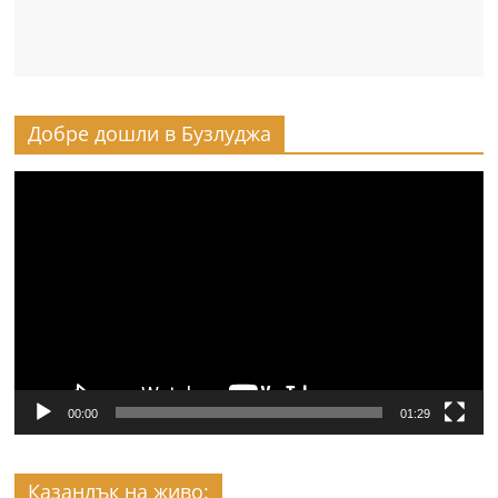
Добре дошли в Бузлуджа
Видео
00:00
01:29
Казанлък на живо: