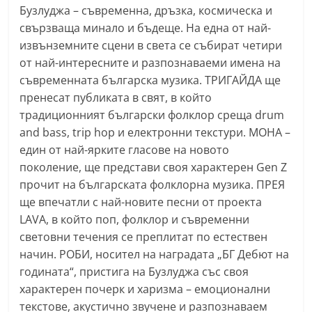
Бузлуджа – съвременна, дръзка, космическа и
a
свързваща минало и бъдеще. На една от най-
k
извънземните сцени в света се събират четири
-
от най-интересните и разпознаваеми имена на
b
съвременната българска музика. ТРИГАЙДА ще
g
пренесат публиката в свят, в който
.
традиционният български фолклор среща drum
i
and bass, trip hop и електронни текстури. MОНА –
n
един от най-ярките гласове на новото
поколение, ще представи своя характерен Gen Z
f
прочит на българската фолклорна музика. ПРЕЯ
o
ще впечатли с най-новите песни от проекта
,
LAVA, в който поп, фолклор и съвременни
g
световни течения се преплитат по естествен
a
начин. РОБИ, носител на наградата „БГ Дебют на
l
годината“, пристига на Бузлуджа със своя
l
характерен почерк и харизма – емоционални
e
текстове, акустично звучене и разпознаваем