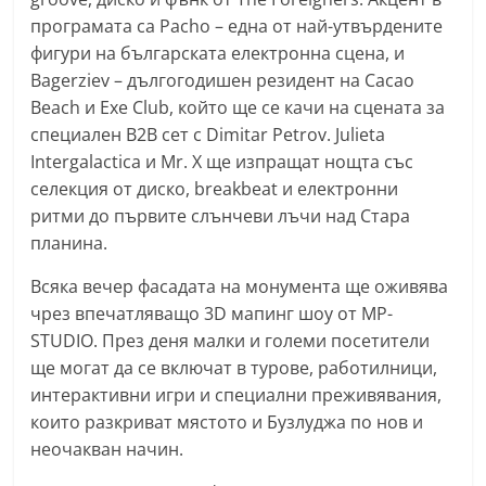
програмата са Pacho – една от най-утвърдените
фигури на българската електронна сцена, и
Bagerziev – дългогодишен резидент на Cacao
Beach и Exe Club, който ще се качи на сцената за
специален B2B сет с Dimitar Petrov. Julieta
Intergalactica и Mr. X ще изпращат нощта със
селекция от диско, breakbeat и електронни
ритми до първите слънчеви лъчи над Стара
планина.
Всяка вечер фасадата на монумента ще оживява
чрез впечатляващо 3D мапинг шоу от MP-
STUDIO. През деня малки и големи посетители
ще могат да се включат в турове, работилници,
интерактивни игри и специални преживявания,
които разкриват мястото и Бузлуджа по нов и
неочакван начин.