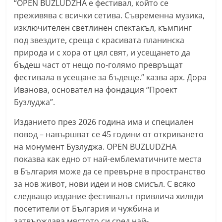
“OPEN BUZLUDZHA е фестивал, който се
преживява с всички сетива. Съвременна музика,
изключителен светлинен спектакъл, къмпинг
под звездите, среща с красивата планинска
природа и с хора от цял свят, и усещането да
бъдеш част от нещо по-голямо превръщат
фестивала в усещане за бъдеще.” казва арх. Дора
Иванова, основател на фондация “Проект
Бузлуджа”.
Изданието през 2026 година има и специален
повод – навършват се 45 години от откриването
на монумент Бузлуджа. OPEN BUZLUDZHA
показва как едно от най-емблематичните места
в България може да се превърне в пространство
за нов живот, нови идеи и нов смисъл. С всяко
следващо издание фестивалът привлича хиляди
посетители от България и чужбина и
затвърждава мястото си сред най-