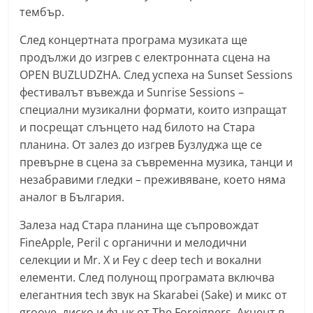
тембър.
r
y
След концертната програма музиката ще
-
продължи до изгрев с електронната сцена на
k
OPEN BUZLUDZHA. След успеха на Sunset Sessions
a
фестивалът въвежда и Sunrise Sessions –
специални музикални формати, които изпращат
z
и посрещат слънцето над билото на Стара
a
планина. От залез до изгрев Бузлуджа ще се
n
превърне в сцена за съвременна музика, танци и
l
незабравими гледки – преживяване, което няма
a
аналог в България.
k
Залеза над Стара планина ще съпровождат
.
FineApple, Peril с органични и мелодични
c
селекции и Mr. X и Fey с deep tech и вокални
o
елементи. След полунощ програмата включва
m
елегантния tech звук на Skarabei (Sake) и микс от
groove, диско и фънк от The Foreigners. Акцент в