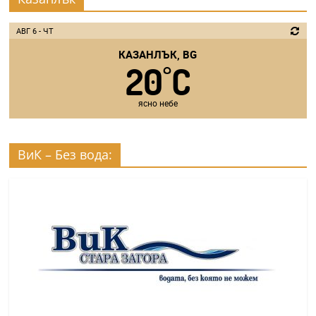
АВГ 6 - ЧТ
КАЗАНЛЪК, BG
20
C
°
ясно небе
ВиК – Без вода: