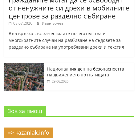
от ненужните си дрехи в мобилните
центрове за разделно събиране
08.07.2026
Иван Бонев
Във връзка със зачестилите посегателства и
многократните случаи на разбиване на съдовете за
разделно събиране на употребявани дрехи и текстил
Националния ден на безопасността
на движението по пътищата
29.06.2026
Зов за пмощ
=> kazanlak.info