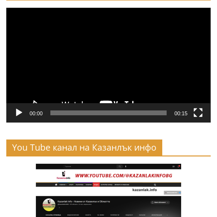
Видео
00:00
00:15
You Tube канал на Казанлък инфо