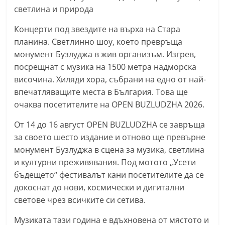
светлина и природа
n
l
Концерти под звездите на върха на Стара
a
планина. Светлинно шоу, което превръща
k
монумент Бузлуджа в жив организъм. Изгрев,
.
посрещнат с музика на 1500 метра надморска
височина. Хиляди хора, събрани на едно от най-
i
впечатляващите места в България. Това ще
n
очаква посетителите на OPEN BUZLUDZHA 2026.
f
o
От 14 до 16 август OPEN BUZLUDZHA се завръща
,
за своето шесто издание и отново ще превърне
монумент Бузлуджа в сцена за музика, светлина
k
и културни преживявания. Под мотото „Усети
a
бъдещето“ фестивалът кани посетителите да се
z
докоснат до нови, космически и дигитални
a
светове чрез всичките си сетива.
n
Музиката тази година е вдъхновена от мястото и
l