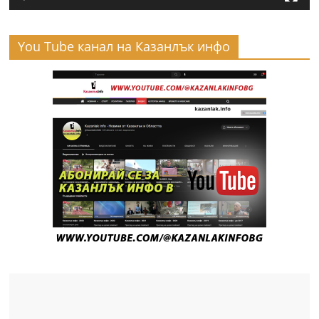
You Tube канал на Казанлък инфо