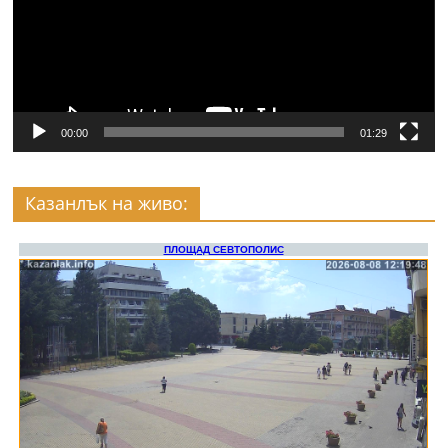
00:00
01:29
Казанлък на живо: