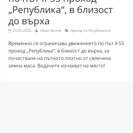
С
„Република“, в близост
т
до върха
а
р
25.02.2026
Иван Бонев
проход на Републиката
а
Временно се ограничава движението по път II-55
З
проход „Република“, в близост до върха, за
а
почистване на пътното платно от свлечена
г
земна маса. Водачите изчакват на място!
о
р
а
–
k
a
z
a