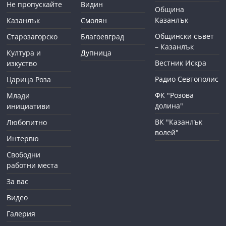
Не пропускайте
Видин
Община
Казанлък
Казанлък
Смолян
Общински съвет
Старозагорско
Благоевград
– Казанлък
Култура и
Дупница
Вестник Искра
изкуство
Радио Севтополис
Царица Роза
ФК "Розова
Млади
долина"
инициативи
ВК "Казанлък
Любопитно
волей"
Интервю
Свободни
работни места
За вас
Видео
Галерия