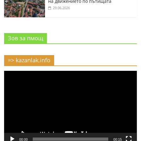
на движението по пътищата
29.06.2026
Зов за пмощ
=> kazanlak.info
Видео
00:00
00:15