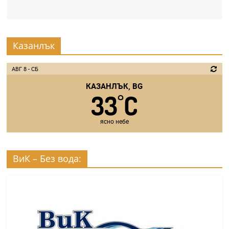
Казанлък
АВГ 8 - СБ
КАЗАНЛЪК, BG
33
C
°
ясно небе
ВиК – Без вода: