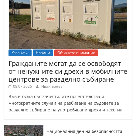
Казанлък
Новини
Обърнете внимание
Гражданите могат да се освободят
от ненужните си дрехи в мобилните
центрове за разделно събиране
08.07.2026
Иван Бонев
Във връзка със зачестилите посегателства и
многократните случаи на разбиване на съдовете за
разделно събиране на употребявани дрехи и текстил
Националния ден на безопасността