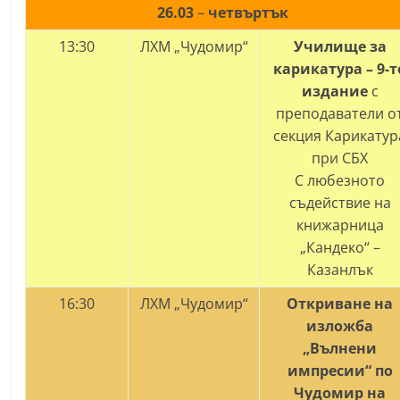
26.03
–
четвъртък
13:30
ЛХМ „Чудомир“
Училище за
карикатура – 9-т
издание
с
преподаватели
о
секция Карикатур
при СБХ
С любезното
съдействие на
книжарница
„Кандеко“ –
Казанлък
16:30
ЛХМ „Чудомир“
Откриване на
изложба
„Вълнени
импресии“ по
Чудомир на