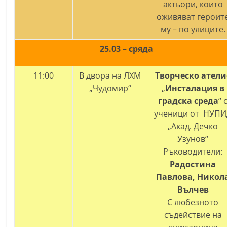
актьори, които
n
оживяват героит
l
му – по улиците.
a
25.03
–
сряда
k
.
11:00
В двора на ЛХМ
Творческо атели
i
„Чудомир“
„
Инсталация в
n
градска среда
“ 
f
ученици от НУП
o
„Акад. Дечко
,
Узунов“
k
Ръководители:
Радостина
a
Павлова, Никол
z
Вълчев
a
С любезното
n
съдействие на
l