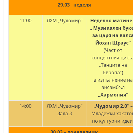
29.03
–
неделя
11:00
ЛХМ „Чудомир“
Неделно матине 
„ Музикален бук
за царя на валс
Йохан Щраус“
(Част от
концертния цикъ
„Танците на
Европа”)
в изпълнение на
ансамбъл
„Хармония”
14:00
ЛХМ „Чудомир“
„Чудомир 2.0“ –
Зала 3
Младежки хакато
по културни идеи
30.03
–
понеделник