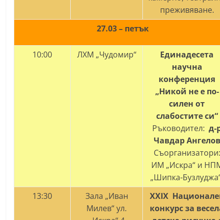
преживяване.
27.03 – петък
10:00
ЛХМ „Чудомир“
Единадесета
научна
конференция
„Никой не е по-
силен от
слабостите си“
Ръководител:
д-
Чавдар Ангело
Съорганизатори
ИМ „Искра“ и НП
„Шипка-Бузлуджа“
13:30
Зала „Иван
XX
IX
Национале
Милев“ ул.
конкурс за весел