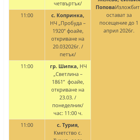
четвъртък/
Попова
Изложбит
остават за
11:00
с. Копринка,
посещение до 1
НЧ „Пробуда –
април 2026г.
1920“ фоайе,
откриване на
20.032026г. /
петък/
11:00
гр. Шипка,
НЧ
„Светлина –
1861“ фоайе,
откриване на
23.03. /
понеделник/
час: 11:00 ч.
11:00
с. Турия,
Кметство с.