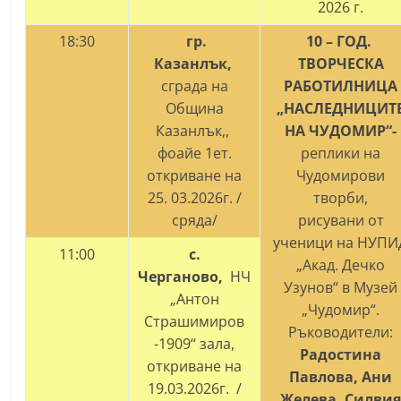
2026 г.
18:30
гр.
10 – ГОД.
Казанлък,
ТВОРЧЕСКА
сграда на
РАБОТИЛНИЦА
Община
„НАСЛЕДНИЦИТ
Казанлък,,
НА ЧУДОМИР“-
фоайе 1ет.
реплики на
откриване на
Чудомирови
25. 03.2026г. /
творби,
сряда/
рисувани от
ученици на НУПИ
11:00
с.
„Акад. Дечко
Черганово,
НЧ
Узунов“ в Музей
„Антон
„Чудомир“.
Страшимиров
Ръководители:
-1909‘‘ зала,
Радостина
откриване на
Павлова, Ани
19.03.2026г. /
Желева, Силви