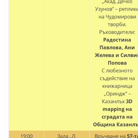
„Акад. Дечко
r
Узунов“ – реплик
y
на Чудомирови
-
творби.
k
Ръководители:
Радостина
a
Павлова, Ани
z
Желева и Силви
a
Попова
n
С любезното
l
съдействие на
a
книжарница
k
„Ориндж“ –
.
Казанлък
3D
mapping
на
c
сградата на
o
Община Казанл
m
19:00
Зала „Л.
Връчване на
57-т