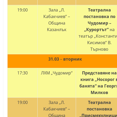
19:00
Зала „Л.
Театрална
Кабакчиев“ –
постановка по
Община
Чудомир –
Казанлък
„Курортът“
на
театър „Констант
Кисимов“ В.
Търново
31.03
–
вторник
17:30
ЛХМ „Чудомир“
Представяне на
книга „Носорог 
банята“ на Геор
Милков
19:00
Зала „Л.
Театрална
Кабакчиев“ –
постановка
Община
„Присмехулници