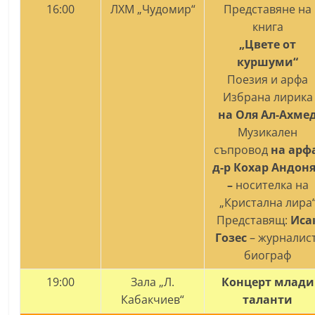
16:00
ЛХМ „Чудомир“
Представяне на
книга
„Цвете от
куршуми“
Поезия и арфа
Избрана лирика
на Оля Ал-Ахме
Музикален
съпровод
на арф
д-р Кохар Андон
–
носителка на
„Кристална лира
Представящ:
Иса
Гозес
– журналист
биограф
19:00
Зала „Л.
Концерт млади
Кабакчиев“
таланти