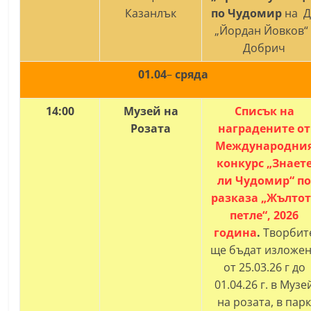
Казанлък
по Чудомир
на 
„Йордан Йовков“ 
Добрич
01.04
–
сряда
14:00
Музей на
Списък на
Розата
наградените от
Международни
конкурс „Знает
ли Чудомир“ п
разказа „Жълто
петле“, 2026
година
.
Творбит
ще бъдат изложе
от 25.03.26 г до
01.04.26 г. в Музе
на розата, в пар