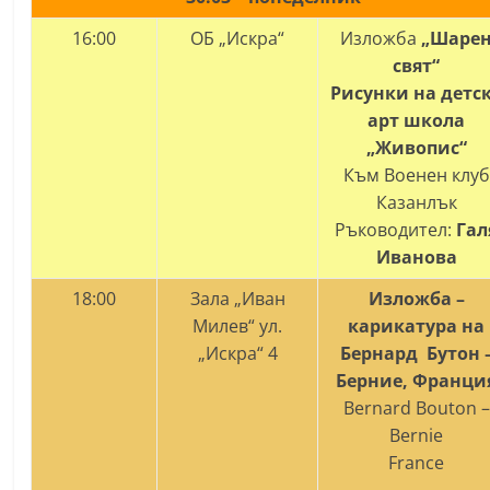
16:00
ОБ „Искра“
Изложба
„Шаре
свят“
Рисунки на детс
арт школа
„Живопис“
Към Военен клуб
Казанлък
Ръководител:
Гал
Иванова
18:00
Зала „Иван
Изложба –
Милев“ ул.
карикатура на
„Искра“ 4
Бернард Бутон 
Берние, Франци
Bernard Bouton –
Bernie
France