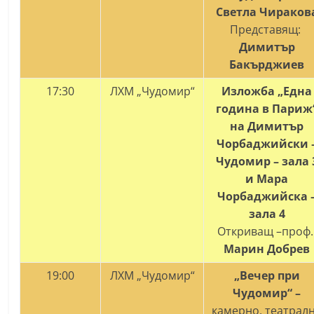
Светла Чираков
Представящ:
Димитър
Бакърджиев
17:30
ЛХМ „Чудомир“
Изложба „Една
година в Париж
на Димитър
Чорбаджийски 
Чудомир – зала 
и Мара
Чорбаджийска 
зала 4
Откриващ –проф.
Марин Добрев
19:00
ЛХМ „Чудомир“
„Вечер при
Чудомир“ –
камерно, театрал