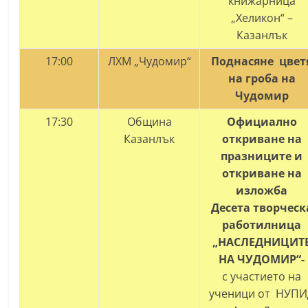
книжарница
a
„Хеликон“ –
k
Казанлък
-
17:00
ЛХМ „Чудомир“
Поднасяне цвет
b
на гроба
на
g
Чудомир
.
17:30
Община
Официално
i
Казанлък
откриване на
n
празниците и
f
откриване на
o
изложба
,
Десета творческ
g
работилница
„НАСЛЕДНИЦИТ
a
НА ЧУДОМИР“-
l
с участието на
l
ученици от НУП
e