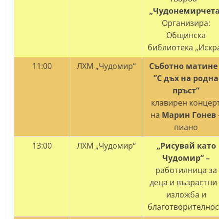
„Чудонемирчета
Организира:
Общинска
библиотека „Искр
11:00
ЛХМ „Чудомир“
Съботно матине 
”
С дъх на родна
пръст
”
клавирен концер
на
Марин Гонев
пиано
13:00
ЛХМ „Чудомир“
„Рисувай като
Чудомир“ –
работилница за
деца и възрастни 
изложба и
благотворителнос