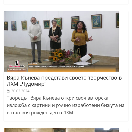
Вяра Кънева представи своето творчество в
ЛХМ „Чудомир“
20.02.2024
Творецът Вяра Кънева откри своя авторска
изложба с картини и ръчно изработени бижута на
връх своя рожден ден в ЛХМ