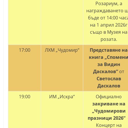
Розариум, а
награждаването 
бъде от 14:00 час
на 1 април 2026г
също в Музея на
розата.
17:00
ЛХМ „Чудомир“
Представяне на
книга „Спомен
за Видин
Даскалов“
от
Светослав
Даскалов
19:00
ИМ „Искра“
Официално
закриване на
„Чудомирови
празници 2026“
Концерт на