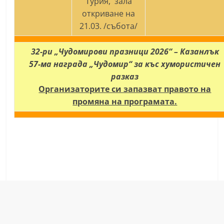
Турия, зала
откриване на
21.03. /събота/
32-ри „Чудомирови празници 2026“ – Казанлък
57-ма награда „Чудомир“ за къс хумористичен
разказ
Организаторите си запазват правото на
промяна на програмата.