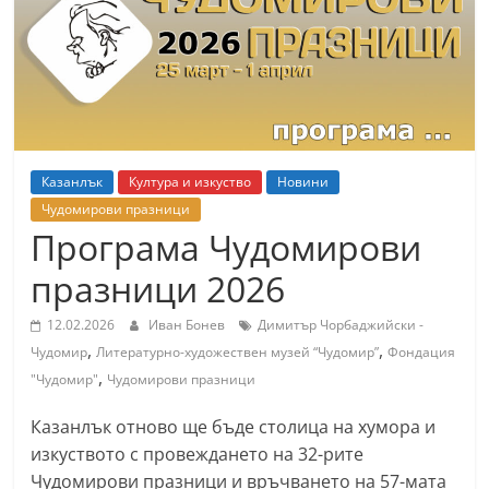
т
К
а
з
а
н
Казанлък
Култура и изкуство
Новини
л
Чудомирови празници
ъ
Програма Чудомирови
к
празници 2026
и
о
12.02.2026
Иван Бонев
Димитър Чорбаджийски -
,
,
Чудомир
Литературно-художествен музей “Чудомир”
Фондация
б
,
"Чудомир"
Чудомирови празници
л
а
Казанлък отново ще бъде столица на хумора и
с
изкуството с провеждането на 32-рите
т
Чудомирови празници и връчването на 57-мата