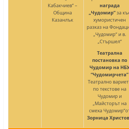
Кабакчиев“ –
награда
Община
„Чудомир“
за къ
Казанлък
хумористичен
разказ на Фондац
„Чудомир“ и в.
„Стършел“
Театрална
постановка по
Чудомир на НБ
“
Чудомирчета
”
Театрално вариет
по текстове на
Чудомир и
„Майсторът на
смеха Чудомир“о
Зорница Христо