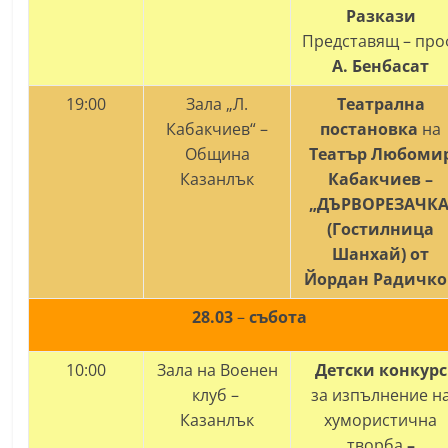
Разкази
Представящ – про
A.
Бенбасат
19:00
Зала „Л.
Театрална
Кабакчиев“ –
постановка
на
Община
Театър Любоми
Казанлък
Кабакчиев
–
„ДЪРВОРЕЗАЧКА
(Гостилница
Шанхай) от
Йордан Радичко
28.03
–
събота
10:00
Зала на Военен
Детски конкурс
клуб –
за изпълнение н
Казанлък
хумористична
творба
–