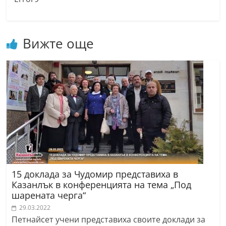
Вижте още
15 доклада за Чудомир представиха в
Казанлък в конференцията на тема „Под
шарената черга“
29.03.2022
Петнайсет учени представиха своите доклади за