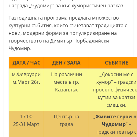
награда „Чудомир“ за къс хумористичен разказ.
С
т
Тазгодишната програма предлага множество
а
културни събития, които съчетават традицията с
р
нови, модерни форми за популяризиране на
а
творчеството на Димитър Чорбаджийски –
Чудомир.
З
а
ДАТА / ЧАС
ДЕН / ЗАЛА
СЪБИТИЕ
г
о
м.Февруари
На различни
„Докосни ме с
м.Март 26г.
места в гр.
хумор“ – градски
р
Казанлък
проект с физичес
а
кутии за кратки
–
смешки.
k
17:00
Център на
„
Живите герои н
a
25-31 Март
града
Чудомир
“ –
z
градски театър с
a