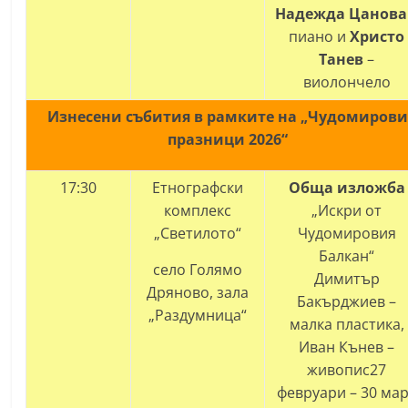
Надежда Цанова
пиано и
Христо
Танев
–
виолончело
Изнесени събития в рамките на „Чудомирови
празници 2026“
17:30
Етнографски
Обща изложба
комплекс
„Искри от
„Светилото“
Чудомировия
Балкан“
село Голямо
Димитър
Дряново, зала
Бакърджиев –
„Раздумница“
малка пластика,
Иван Кънев –
живопис
27
февруари – 30 ма