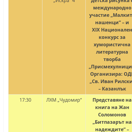
„Искра“ 4
детска рисунка 
международно
участие „Малки
нашенци“ – и
X
IX
Национале
конкурс за
хумористична
литературна
творба
„Присмехулници
Организира: ОД
„Св. Иван Рилск
– Казанлък
17:30
ЛХМ „Чудомир“
Представяне на
книга на Жан
Соломонов
„Битпазарът на
надеждите“ –