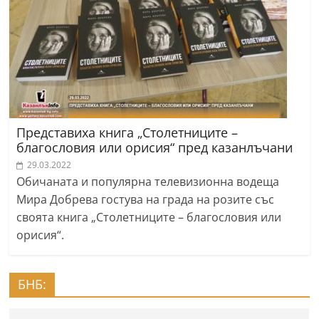
Представиха книга „Столетниците –
благословия или орисия“ пред казанлъчани
29.03.2022
Обичаната и популярна телевизионна водеща
Мира Добрева гостува на града на розите със
своята книга „Столетниците – благословия или
орисия“.
БНБ: