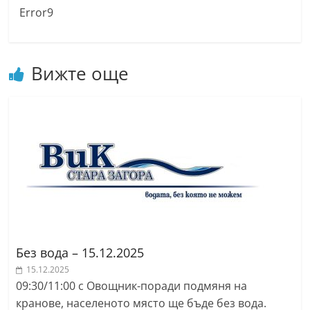
Error9
n
l
a
Вижте още
k
.
i
n
f
o
,
k
a
z
Без вода – 15.12.2025
a
15.12.2025
n
09:30/11:00 с Овощник-поради подмяня на
кранове, населеното място ще бъде без вода.
l