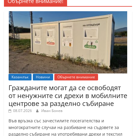
Обърнете внимание!
Казанлък
Новини
Обърнете внимание
Гражданите могат да се освободят
от ненужните си дрехи в мобилните
центрове за разделно събиране
08.07.2026
Иван Бонев
Във връзка със зачестилите посегателства и
многократните случаи на разбиване на съдовете за
разделно събиране на употребявани дрехи и текстил