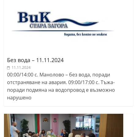
r
y
-
k
a
z
a
Без вода – 11.11.2024
n
11.11.2024
l
00:00/14:00 с. Манолово – без вода, поради
отстраняване на авария. 09:00/17:00 с. Тъжа-
a
поради подмяна на водопровод е възможно
k
нарушено
.
c
o
m