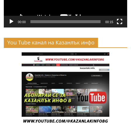
00:00
00:15
You Tube канал на Казанлък инфо