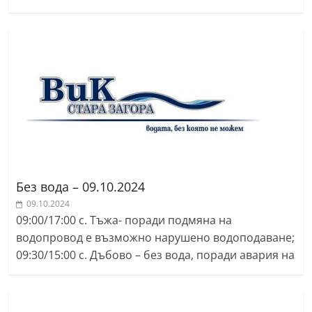
a
k
-
b
g
.
i
n
f
Без вода – 09.10.2024
o
09.10.2024
,
09:00/17:00 с. Тъжа- поради подмяна на
g
водопровод е възможно нарушено водоподаване;
a
09:30/15:00 с. Дъбово – без вода, поради авария на
l
l
e