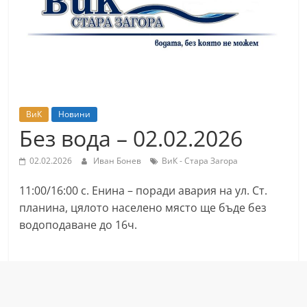
т
К
а
з
а
н
ВиК
Новини
л
Без вода – 02.02.2026
ъ
02.02.2026
Иван Бонев
ВиК - Стара Загора
к
и
11:00/16:00 с. Енина – поради авария на ул. Ст.
о
планина, цялото населено място ще бъде без
б
водоподаване до 16ч.
л
а
с
т