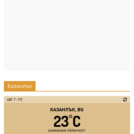
Казанлък
АВГ 7 - ПТ
КАЗАНЛЪК, BG
23
C
°
разкъсана облачност