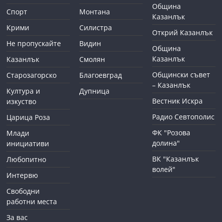
Община
Спорт
Монтана
Казанлък
Крими
Силистра
Открий Казанлък
Не пропускайте
Видин
Община
Казанлък
Казанлък
Смолян
Общински съвет
Старозагорско
Благоевград
– Казанлък
Култура и
Дупница
Вестник Искра
изкуство
Радио Севтополис
Царица Роза
ФК "Розова
Млади
долина"
инициативи
ВК "Казанлък
Любопитно
волей"
Интервю
Свободни
работни места
За вас