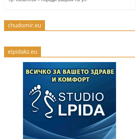
chudomir.eu
elpidakz.eu