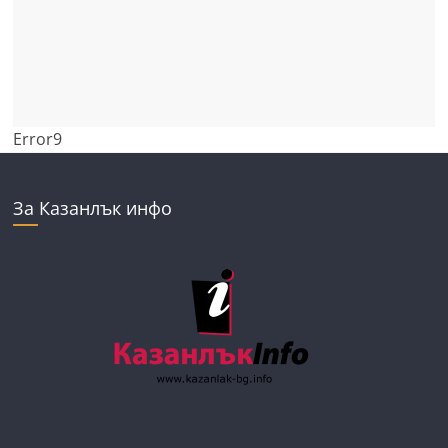
Error9
За Казанлък инфо