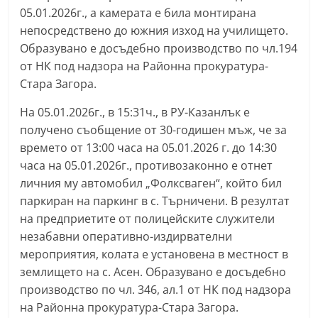
05.01.2026г., а камерата е била монтирана
С
непосредствено до южния изход на училището.
т
Образувано е досъдебно производство по чл.194
а
от НК под надзора на Районна прокуратура-
р
Стара Загора.
а
На 05.01.2026г., в 15:31ч., в РУ-Казанлък е
З
получено съобщение от 30-годишен мъж, че за
а
времето от 13:00 часа на 05.01.2026 г. до 14:30
г
часа на 05.01.2026г., противозаконно е отнет
о
личния му автомобил „Фолксваген“, който бил
р
паркиран на паркинг в с. Търничени. В резултат
а
на предприетите от полицейските служители
–
незабавни оперативно-издирвателни
k
мероприятия, колата е установена в местност в
a
землището на с. Асен. Образувано е досъдебно
производство по чл. 346, ал.1 от НК под надзора
z
на Районна прокуратура-Стара Загора.
a