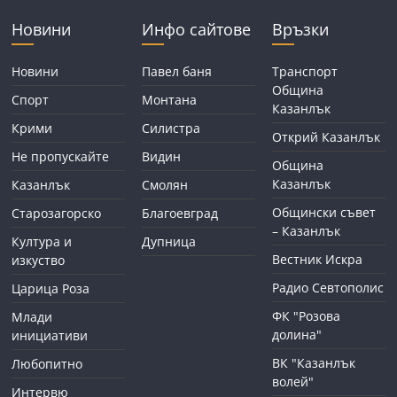
Новини
Инфо сайтове
Връзки
Новини
Павел баня
Транспорт
Община
Спорт
Монтана
Казанлък
Крими
Силистра
Открий Казанлък
Не пропускайте
Видин
Община
Казанлък
Казанлък
Смолян
Общински съвет
Старозагорско
Благоевград
– Казанлък
Култура и
Дупница
Вестник Искра
изкуство
Радио Севтополис
Царица Роза
ФК "Розова
Млади
долина"
инициативи
ВК "Казанлък
Любопитно
волей"
Интервю