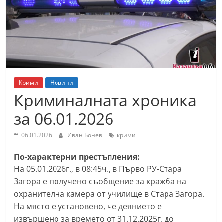
т
К
а
з
а
н
Крими
Новини
л
Криминалната хроника
ъ
за 06.01.2026
к
и
06.01.2026
Иван Бонев
крими
о
По-характерни престъпления:
б
На 05.01.2026г., в 08:45ч., в Първо РУ-Стара
л
Загора е получено съобщение за кражба на
а
охранителна камера от училище в Стара Загора.
с
На място е установено, че деянието е
т
извършено за времето от 31.12.2025г. до