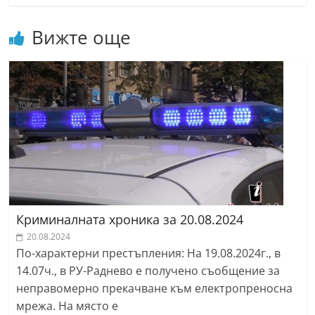
r
Вижте още
y
-
k
a
z
a
n
l
a
k
Криминалната хроника за 20.08.2024
.
20.08.2024
c
По-характерни престъпления: На 19.08.2024г., в
o
14.07ч., в РУ-Раднево е получено съобщение за
неправомерно прекачване към електропреносна
m
мрежа. На място е