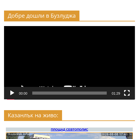
Добре дошли в Бузлуджа
Видео
00:00
01:29
Казанлък на живо: