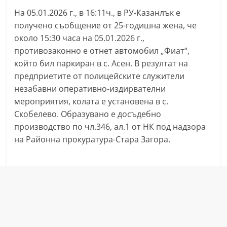
n
На 05.01.2026 г., в 16:11ч., в РУ-Казанлък е
l
получено съобщение от 25-годишна жена, че
a
около 15:30 часа на 05.01.2026 г.,
противозаконно е отнет автомобил „Фиат“,
k
който бил паркиран в с. Асен. В резултат на
.
предприетите от полицейските служители
i
незабавни оперативно-издирвателни
n
мероприятия, колата е установена в с.
f
Скобелево. Образувано е досъдебно
o
производство по чл.346, ал.1 от НК под надзора
,
на Районна прокуратура-Стара Загора.
k
a
z
a
n
l