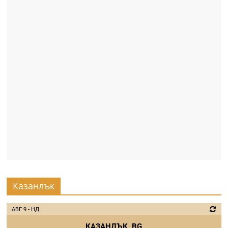
Казанлък
АВГ 9 - НД
КАЗАНЛЪК, BG