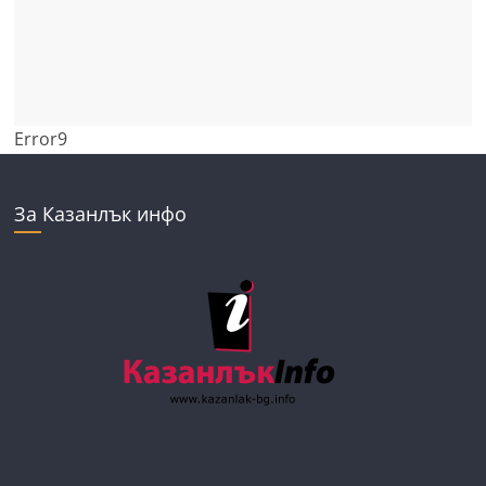
Error9
За Казанлък инфо