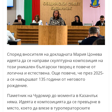
a
k
-
b
g
.
i
n
Според вносителя на докладната Мария Цонева
идеята да се направи скулптурна композиция на
f
този уникален български творец е повече от
o
логична и естествена. Още повече, че през 2025-
,
а се навършват 135 години от неговото
g
рождение.
a
Паметник на Чудомир до момента в Казанлък
l
няма. Идеята е композицията да се превърне в
l
място, което да влезе в туроператорските
e