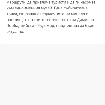
маршрути, да привлича туристи и да ги насочва
r
към едноименния музей. Една събирателна
y
точка, свързваща недалечното ни минало с
-
настоящето, в което творчеството на Димитър
k
Чорбаджийски – Чудомир, продължава да бъде
a
актуално.
z
a
n
l
a
k
.
c
o
m