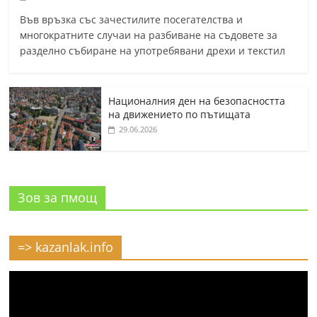
Във връзка със зачестилите посегателства и
многократните случаи на разбиване на съдовете за
разделно събиране на употребявани дрехи и текстил
Националния ден на безопасността
на движението по пътищата
29.06.2026
Зов за пмощ
=> kazanlak.info
Видео