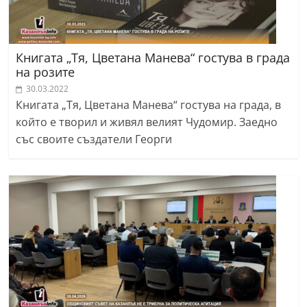
Книгата „Тя, Цветана Манева“ гостува в града
на розите
30.03.2022
Книгата „Тя, Цветана Манева“ гостува на града, в
който е творил и живял велият Чудомир. Заедно
със своите създатели Георги