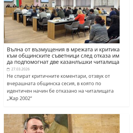
Вълна от възмущения в мрежата и критика
към общинските съветници след отказа им
да подпомогнат две казанлъшки читалища
27.03.2026
Не спират критичните коментари, отзвук от
вчерашната общинска сесия, в която по
идентичен начин бе отказано на читалищата
„Жар 2002“