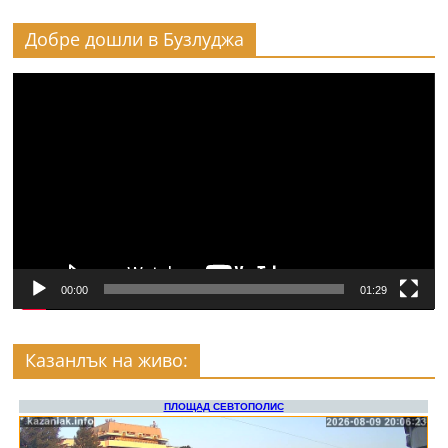
Добре дошли в Бузлуджа
Видео
00:00
01:29
Казанлък на живо: