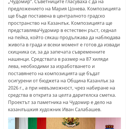
„Чудомир”. Съветниците гласуваха с да на
n
предложението на Мария Цонева. Композицията
l
ще бъде поставена в централното градско
a
пространство на Казанлък. Композицията ще
k
представляваЧудомир в естествен ръст, седнал
на пейка, който сякаш продължава да наблюдава
.
живота в града и всеки момент е готов да извади
i
скицника си, за да запечата съвременните
n
нашенци. Средствата в размер на 87 хиляди
f
лева, необходими за изработването и
o
поставянето на композицията ще бъдат
,
осигурени от бюджета на Община Казанлък за
k
2026 г., а при невъзможност, чрез набиране на
a
средства в открита за целта дарителска сметка.
z
Проектът за паметника на Чудомир е дело на
казанлъшкия художник Иван Салабашев.
a
n
l