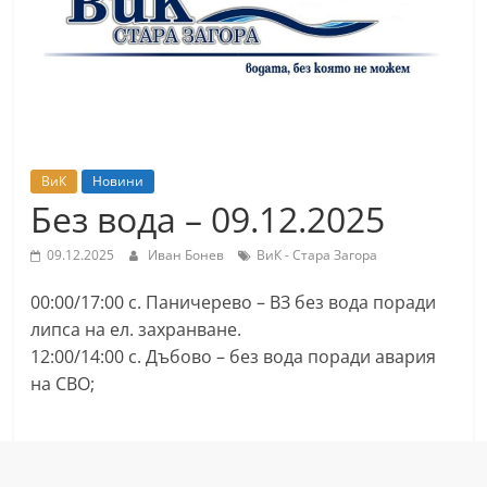
т
К
а
з
а
н
ВиК
Новини
л
Без вода – 09.12.2025
ъ
09.12.2025
Иван Бонев
ВиК - Стара Загора
к
и
00:00/17:00 с. Паничерево – ВЗ без вода поради
о
липса на ел. захранване.
б
12:00/14:00 с. Дъбово – без вода поради авария
на СВО;
л
а
с
т