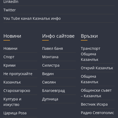
LinkedIn
Twitter
You Tube канал Казналък инфо
Новини
Инфо сайтове
Връзки
Новини
Павел баня
Транспорт
Община
Спорт
Монтана
Казанлък
Крими
Силистра
Открий Казанлък
Не пропускайте
Видин
Община
Казанлък
Казанлък
Смолян
Общински съвет
Старозагорско
Благоевград
– Казанлък
Култура и
Дупница
Вестник Искра
изкуство
Радио Севтополис
Царица Роза