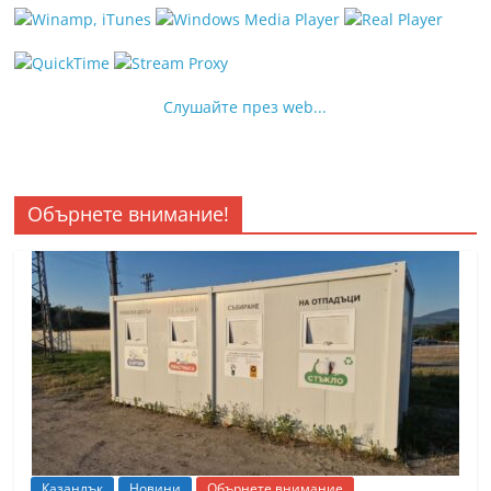
Слушайте през web...
Обърнете внимание!
Казанлък
Новини
Обърнете внимание