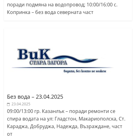
поради подмяна на водопровод; 10:00/16:00 с.
a
Копринка – без вода северната част
k
-
b
g
.
i
n
f
o
,
Без вода – 23.04.2025
g
23.04.2025
a
09:00/13:00 гр. Казанлък – поради ремонти се
l
спира водата на ул: Гладстон, Макариополска, Ст.
l
Караджа, Добруджа, Надежда, Възраждане, част
e
от