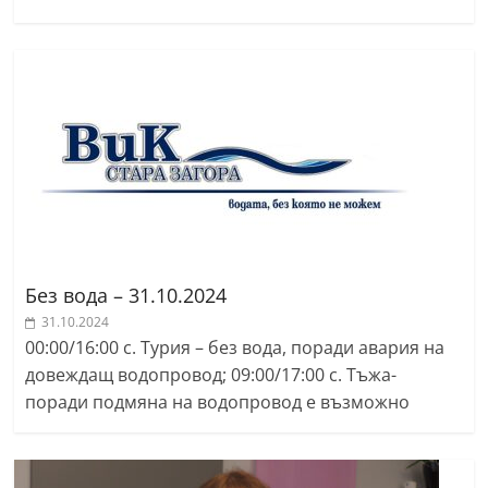
r
y
-
k
a
z
a
n
l
Без вода – 31.10.2024
a
31.10.2024
k
00:00/16:00 с. Турия – без вода, поради авария на
.
довеждащ водопровод; 09:00/17:00 с. Тъжа-
c
поради подмяна на водопровод е възможно
o
m