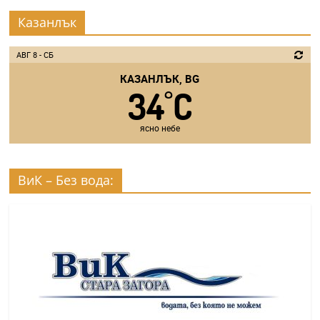
Казанлък
АВГ 8 - СБ
КАЗАНЛЪК, BG
34
C
°
ясно небе
ВиК – Без вода: