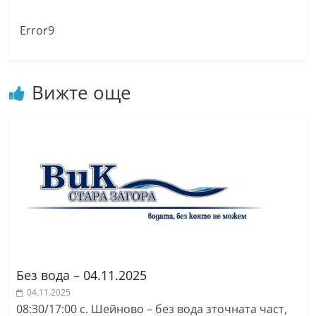
n
Error9
l
a
k
Вижте още
.
i
n
f
o
,
k
a
z
a
Без вода – 04.11.2025
n
04.11.2025
08:30/17:00 с. Шейново – без вода зточната част,
l