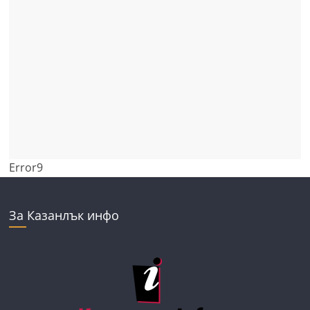
Error9
За Казанлък инфо