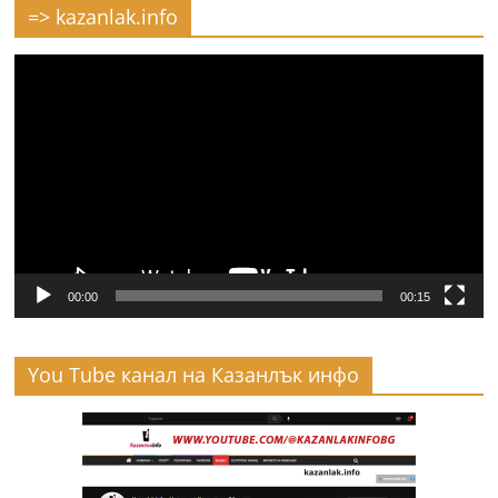
=> kazanlak.info
Видео
00:00
00:15
You Tube канал на Казанлък инфо