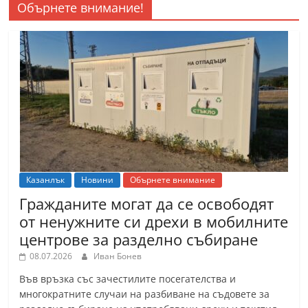
Обърнете внимание!
Казанлък
Новини
Обърнете внимание
Гражданите могат да се освободят
от ненужните си дрехи в мобилните
центрове за разделно събиране
08.07.2026
Иван Бонев
Във връзка със зачестилите посегателства и
многократните случаи на разбиване на съдовете за