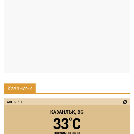
Казанлък
АВГ 6 - ЧТ
КАЗАНЛЪК, BG
33
C
°
предимно ясно