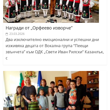
Награди от „Орфеево изворче”
23.03.2026
Два изключително емоционални и успешни дни
изживяха децата от Вокална група “Пеещи
звънчета” към ОДК „Свети Иван Рилски“ Казанлък,
с