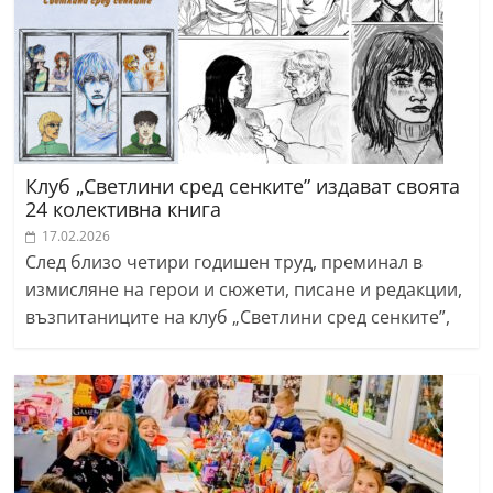
Клуб „Светлини сред сенките” издават своята
24 колективна книга
17.02.2026
След близо четири годишен труд, преминал в
измисляне на герои и сюжети, писане и редакции,
възпитаниците на клуб „Светлини сред сенките”,