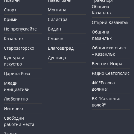
Новини
Павел баня
Транспорт
Община
Спорт
Монтана
Казанлък
Крими
Силистра
Открий Казанлък
Не пропускайте
Видин
Община
Казанлък
Казанлък
Смолян
Общински съвет
Старозагорско
Благоевград
– Казанлък
Култура и
Дупница
Вестник Искра
изкуство
Радио Севтополис
Царица Роза
ФК "Розова
Млади
долина"
инициативи
ВК "Казанлък
Любопитно
волей"
Интервю
Свободни
работни места
За вас