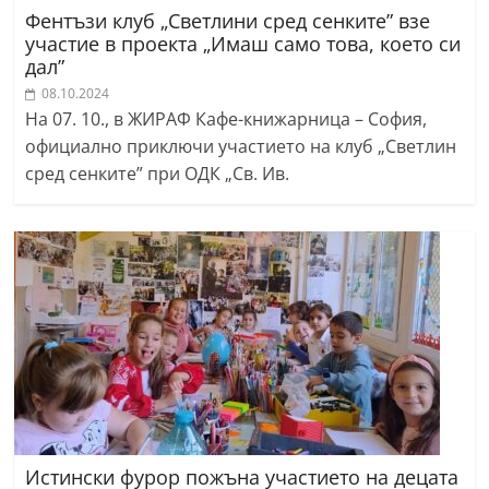
Фентъзи клуб „Светлини сред сенките” взе
участие в проекта „Имаш само това, което си
дал”
08.10.2024
На 07. 10., в ЖИРАФ Кафе-книжарница – София,
официално приключи участието на клуб „Светлин
сред сенките” при ОДК „Св. Ив.
Истински фурор пожъна участието на децата