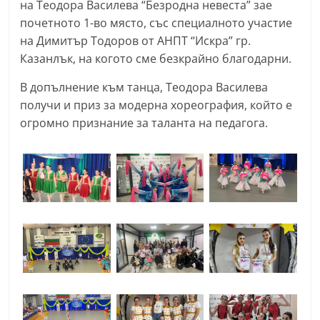
на Теодора Василева “Безродна невеста” зае
n
почетното 1-во място, със специалното участие
l
на Димитър Тодоров от АНПТ “Искра” гр.
a
Казанлък, на когото сме безкрайно благодарни.
k
В допълнение към танца, Теодора Василева
.
получи и приз за модерна хореография, който е
i
огромно признание за таланта на педагога.
n
f
o
,
k
a
z
a
n
l