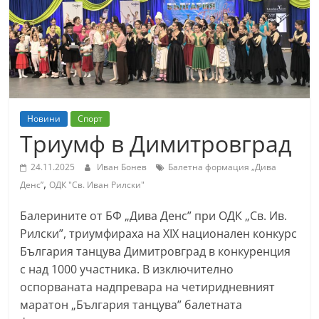
т
К
а
з
а
н
Новини
Спорт
л
Триумф в Димитровград
ъ
24.11.2025
Иван Бонев
Балетна формация „Дива
к
,
Денс”
ОДК "Св. Иван Рилски"
и
о
Балерините от БФ „Дива Денс” при ОДК „Св. Ив.
б
Рилски”, триумфираха на XIX национален конкурс
България танцува Димитровград в конкуренция
л
с над 1000 участника. В изключително
а
оспорваната надпревара на четиридневният
с
маратон „България танцува” балетната
т