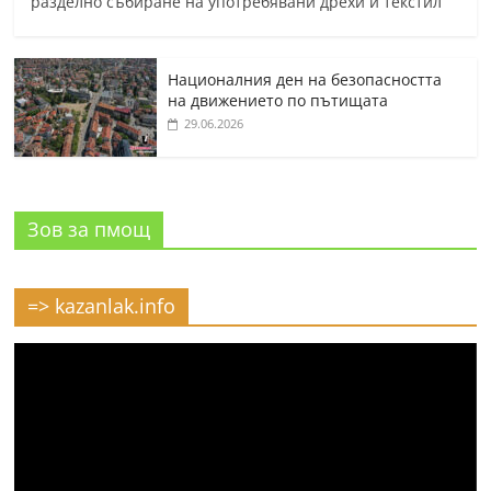
разделно събиране на употребявани дрехи и текстил
Националния ден на безопасността
на движението по пътищата
29.06.2026
Зов за пмощ
=> kazanlak.info
Видео