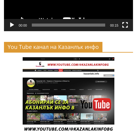
00:00
00:15
You Tube канал на Казанлък инфо