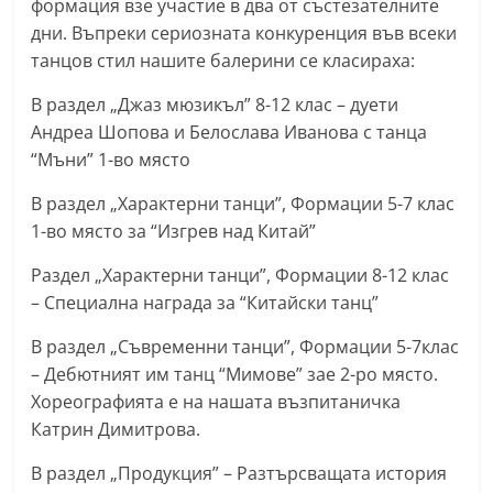
формация взе участие в два от състезателните
С
дни. Въпреки сериозната конкуренция във всеки
т
танцов стил нашите балерини се класираха:
а
В раздел „Джаз мюзикъл” 8-12 клас – дуети
р
Андреа Шопова и Белослава Иванова с танца
а
“Мъни” 1-во място
З
В раздел „Характерни танци”, Формации 5-7 клас
а
1-во място за “Изгрев над Китай”
г
о
Раздел „Характерни танци”, Формации 8-12 клас
р
– Специална награда за “Китайски танц”
а
В раздел „Съвременни танци”, Формации 5-7клас
–
– Дебютният им танц “Мимове” зае 2-ро място.
k
Хореографията е на нашата възпитаничка
a
Катрин Димитрова.
z
В раздел „Продукция” – Разтърсващата история
a