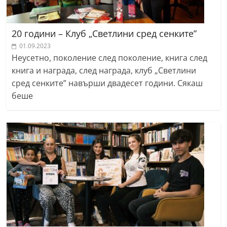
20 години – Клуб „Светлини сред сенките”
01.09.2023
Неусетно, поколение след поколение, книга след
книга и награда, след награда, клуб „Светлини
сред сенките” навърши двадесет години. Сякаш
беше