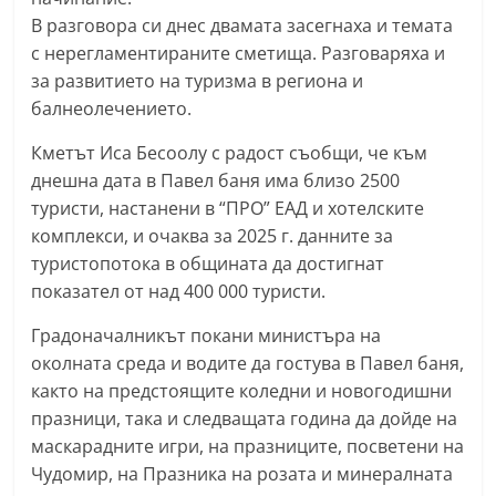
n
В разговора си днес двамата засегнаха и темата
l
с нерегламентираните сметища. Разговаряха и
за развитието на туризма в региона и
a
балнеолечението.
k
.
Кметът Иса Бесоолу с радост съобщи, че към
i
днешна дата в Павел баня има близо 2500
n
туристи, настанени в “ПРО” ЕАД и хотелските
комплекси, и очаква за 2025 г. данните за
f
туристопотока в общината да достигнат
o
показател от над 400 000 туристи.
,
k
Градоначалникът покани министъра на
a
околната среда и водите да гостува в Павел баня,
както на предстоящите коледни и новогодишни
z
празници, така и следващата година да дойде на
a
маскарадните игри, на празниците, посветени на
n
Чудомир, на Празника на розата и минералната
l