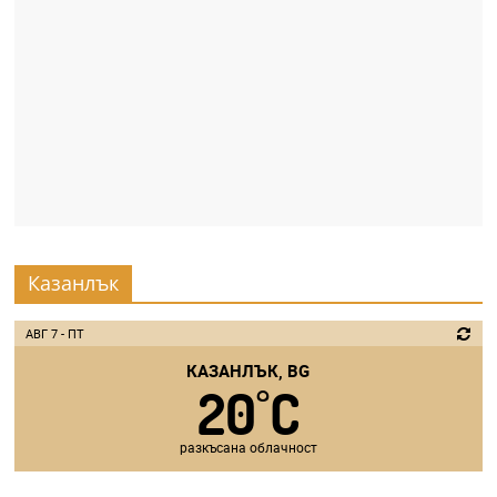
Казанлък
АВГ 7 - ПТ
КАЗАНЛЪК, BG
20
C
°
разкъсана облачност