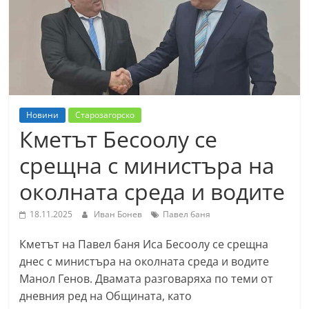
т
К
а
з
а
н
Новини
Старозагорско
л
Кметът Бесоолу се
ъ
срещна с министъра на
к
околната среда и водите
и
о
18.11.2025
Иван Бонев
Павел баня
б
Кметът на Павел баня Иса Бесоолу се срещна
л
днес с министъра на околната среда и водите
а
Манол Генов. Двамата разговаряха по теми от
с
дневния ред на Общината, като
т