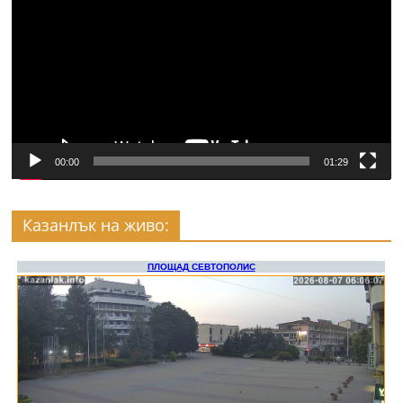
00:00
01:29
Казанлък на живо: