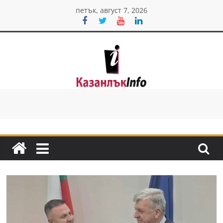
Skip
петък, август 7, 2026
to
content
Казанлък
инфо
Н
о
в
и
н
и
о