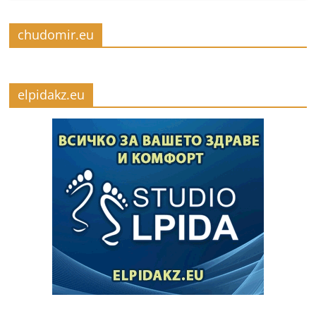
chudomir.eu
elpidakz.eu