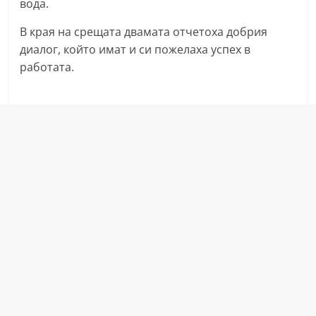
вода.
a
В края на срещата двамата отчетоха добрия
k
диалог, който имат и си пожелаха успех в
-
работата.
b
g
.
i
n
f
o
,
g
a
l
l
e