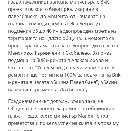
градоначалникът запозна министъра с ВиК
С
проектите, които биват реализирани в
т
павелбанско. До момента, от началото на
а
първия си мандат, кметът Иса Бесоолу е
р
подменил общо 46 км водопроводна мрежа на
а
територията на цялата община. В момента се
проектира подмяната на водопроводи в селата
З
Манолово, Търничени и Скобелево. Започва
а
подмяна на ВиК мрежата в Александрово и
г
Осетеново. “Успеем ли да реализираме и тези
о
ремонти, ще постигнем 100%-ва подмяна на ВиК
р
мрежата в цялата община Павел баня”, обясни
а
на министъра кметът Иса Бесоолу.
–
Градоначалникът допълни също така, че
k
Общината е започнала ремонт на общинския
a
плаж – нещо, което министър Манол Генов
z
приветства и пожела успех на кмета и в това му
a
начинание.