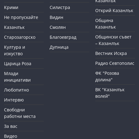
Казанлък
Крими
Силистра
Открий Казанлък
Не пропускайте
Видин
Община
Казанлък
Казанлък
Смолян
Общински съвет
Старозагорско
Благоевград
– Казанлък
Култура и
Дупница
Вестник Искра
изкуство
Радио Севтополис
Царица Роза
ФК "Розова
Млади
долина"
инициативи
ВК "Казанлък
Любопитно
волей"
Интервю
Свободни
работни места
За вас
Видео