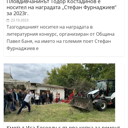
Пловдивчанинът Тодор Костадинов е
носител на наградата „Стефан Фурнаджиев“
за 2023г.
23.10.2023
Тазгодишният носител на наградата в
литературния конкурс, организиран от Община
Павел баня, на името на големия поет Стефан
Фурнаджиев е
Кметът Иса Бесоолу с първа копка за ремонт