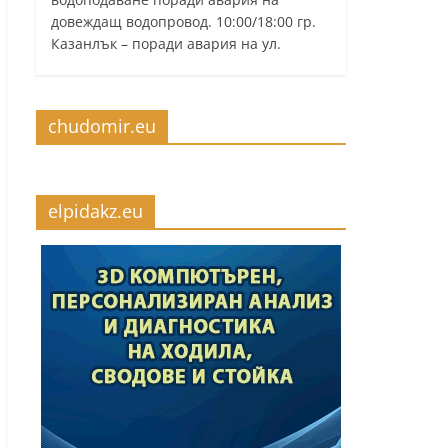
довеждащ водопровод. 10:00/18:00 гр.
Казанлък – поради авария на ул.
chudomir.eu
elpidakz.eu