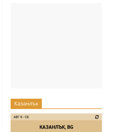
Казанлък
АВГ 8 - СБ
КАЗАНЛЪК, BG