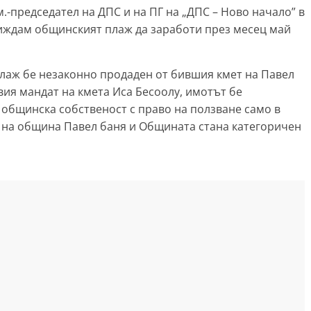
.-председател на ДПС и на ПГ на „ДПС – Ново начало” в
виждам общинският плаж да заработи през месец май
лаж бе незаконно продаден от бившия кмет на Павел
рвия мандат на кмета Иса Бесоолу, имотът бе
общинска собственост с право на ползване само в
 на община Павел баня и Общината стана категоричен