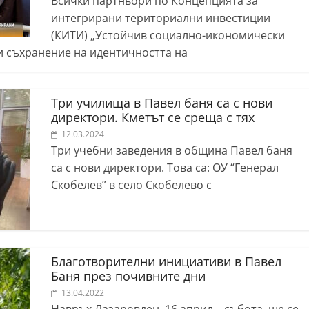
Всички партньори по Концепцията за
интегрирани териториални инвестиции
(КИТИ) „Устойчив социално-икономически
и съхранение на идентичността на
Три училища в Павел баня са с нови
директори. Кметът се среща с тях
12.03.2024
Три учебни заведения в община Павел баня
са с нови директори. Това са: ОУ “Генерал
Скобелев” в село Скобелево с
Благотворителни инициативи в Павел
Баня през почивните дни
13.04.2022
Навръх Лазаровден, 16 април – събота, ще се