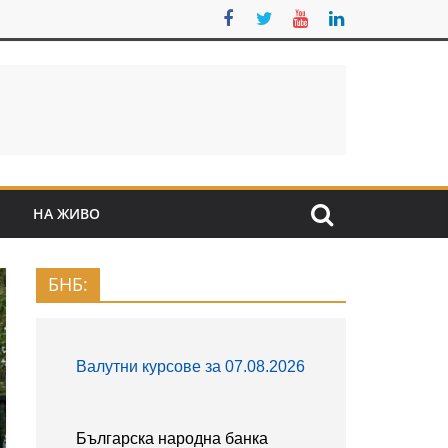
S
НА ЖИВО
БНБ: