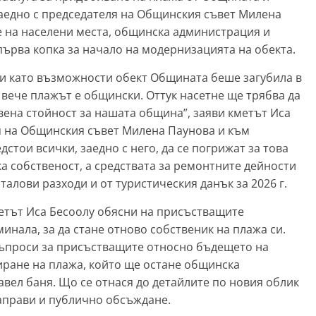
заедно с председателя на Общинския съвет Милена
 на населени места, общинска администрация и
ърва копка за начало на модернизацията на обекта.
 и като възможности обект Общината беше загубила в
и вече плажът е общински. Оттук насетне ще трябва да
вена стойност за нашата община”, заяви кметът Иса
я на Общинския съвет Милена Паунова и към
стои всички, заедно с него, да се погрижат за това
а собственост, а средствата за ремонтните дейности
талови разходи и от туристическия данък за 2026 г.
метът Иса Бесоолу обясни на присъстващите
инала, за да стане отново собственик на плажа си.
въпроси за присъстващите относно бъдещето на
тиране на плажа, който ще остане общинска
Павел баня. Що се отнася до детайлите по новия облик
направи и публично обсъждане.