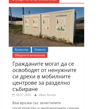
Казанлък
Новини
Обърнете внимание
Гражданите могат да се
освободят от ненужните
си дрехи в мобилните
центрове за разделно
събиране
08.07.2026
Иван Бонев
Във връзка със зачестилите
посегателства и многократните случаи