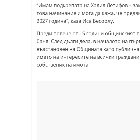
”Имам подкрепата на Халил Летифов – зам
l
това начинание и мога да кажа, че пред
a
2027 година“, каза Иса Бесоолу.
k
Преди повече от 15 години общинският п
.
баня. След дълги дела, в началото на пъ
i
възстановен на Общината като публична 
n
името на интересите на всички граждани
f
собственик на имота.
o
,
k
a
z
a
n
l
a