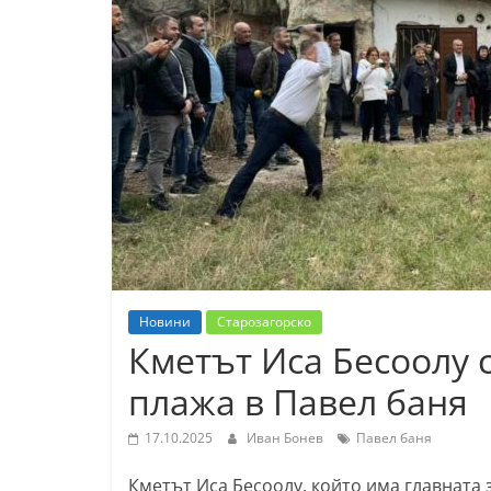
К
а
з
а
н
л
ъ
к
и
о
Новини
Старозагорско
б
Кметът Иса Бесоолу 
л
плажа в Павел баня
а
с
17.10.2025
Иван Бонев
Павел баня
т
Кметът Иса Бесоолу, който има главната
С