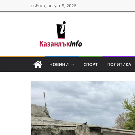
Skip
събота, август 8, 2026
to
content
Казанлък
инфо
НОВИНИ
СПОРТ
ПОЛИТИКА
Н
о
в
и
н
и
о
т