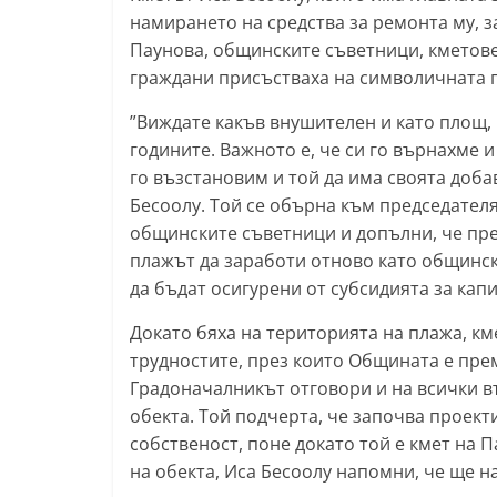
намирането на средства за ремонта му, 
т
Паунова, общинските съветници, кметове
а
граждани присъстваха на символичната п
р
а
”Виждате какъв внушителен и като площ,
годините. Важното е, че си го върнахме 
З
го възстановим и той да има своята доба
а
Бесоолу. Той се обърна към председател
г
общинските съветници и допълни, че пред
о
плажът да заработи отново като общинск
р
да бъдат осигурени от субсидията за капи
а
Докато бяха на територията на плажа, к
–
трудностите, през които Общината е прем
k
Градоначалникът отговори и на всички 
a
обекта. Той подчерта, че започва проек
z
собственост, поне докато той е кмет на 
a
на обекта, Иса Бесоолу напомни, че ще 
n