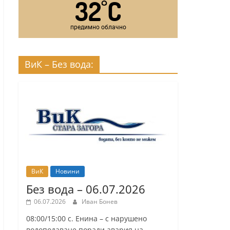
32
C
°
предимно облачно
ВиК – Без вода:
ВиК
Новини
Без вода – 06.07.2026
06.07.2026
Иван Бонев
08:00/15:00 с. Енина – с нарушено
водоподаване поради авария на