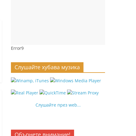
Error9
Слушайте хубава музика
Слушайте през web...
Обърнете внимание!