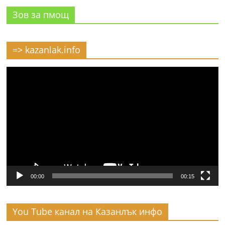
Зов за пмощ
=> kazanlak.info
Видео
00:00
00:15
You Tube канал на Казанлък инфо