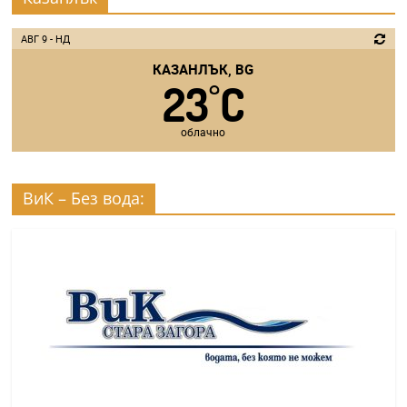
АВГ 9 - НД
КАЗАНЛЪК, BG
23
C
°
облачно
ВиК – Без вода: