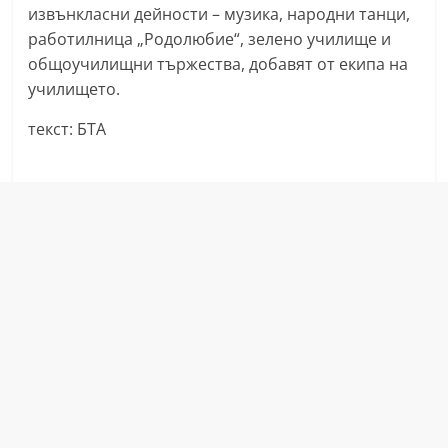
извънкласни дейности – музика, народни танци,
r
работилница „Родолюбие“, зелено училище и
y
общоучилищни тържества, добавят от екипа на
-
училището.
k
текст: БТА
a
z
a
n
l
a
k
.
c
o
m