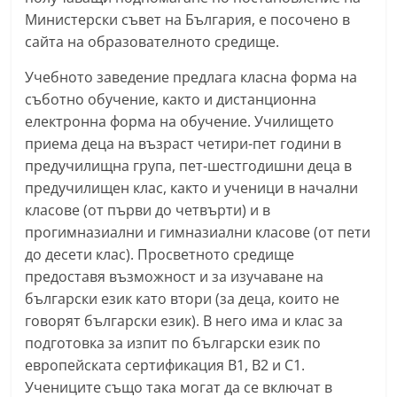
a
Министерски съвет на България, е посочено в
k
сайта на образователното средище.
-
Учебното заведение предлага класна форма на
b
съботно обучение, както и дистанционна
g
електронна форма на обучение. Училището
.
приема деца на възраст четири-пет години в
i
предучилищна група, пет-шестгодишни деца в
предучилищен клас, както и ученици в начални
n
класове (от първи до четвърти) и в
f
прогимназиални и гимназиални класове (от пети
o
до десети клас). Просветното средище
,
предоставя възможност и за изучаване на
g
български език като втори (за деца, които не
a
говорят български език). В него има и клас за
l
подготовка за изпит по български език по
l
европейската сертификация В1, B2 и C1.
Учениците също така могат да се включат в
e