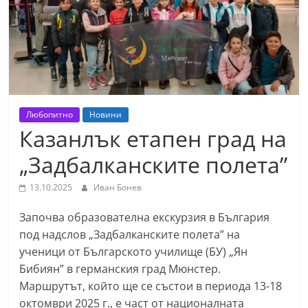
т
К
а
з
а
н
Любопитно
Новини
л
Казанлък етапен град на
ъ
„Задбалканските полета”
к
и
13.10.2025
Иван Бонев
о
Започва образователна екскурзия в България
б
под надслов „Задбалканските полета” на
л
ученици от Българското училище (БУ) „Ян
а
Бибиян” в германския град Мюнстер.
с
Маршрутът, който ще се състои в периода 13-18
т
октомври 2025 г., е част от националната