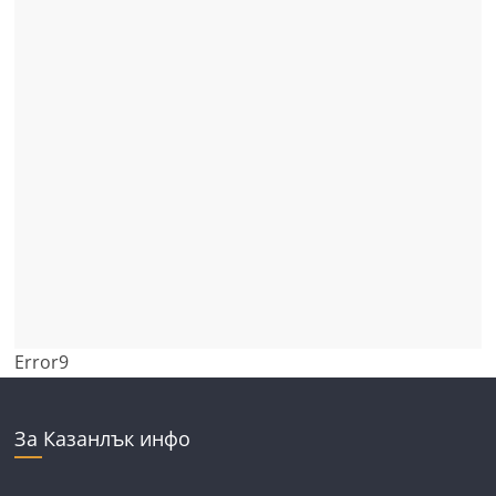
Error9
За Казанлък инфо