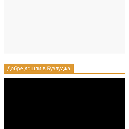
Добре дошли в Бузлуджа
Видео