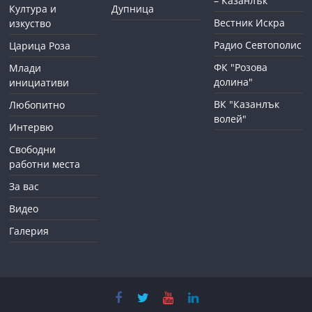
– Казанлък
Култура и
Дупница
Вестник Искра
изкуство
Радио Севтополис
Царица Роза
ФК "Розова
Млади
долина"
инициативи
ВК "Казанлък
Любопитно
волей"
Интервю
Свободни
работни места
За вас
Видео
Галерия