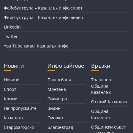
Фейсбук група – Казанлък инфо спорт
Фейсбук група – Казанлък инфо видео
LinkedIn
Twitter
You Tube канал Казналък инфо
Новини
Инфо сайтове
Връзки
Новини
Павел баня
Транспорт
Община
Спорт
Монтана
Казанлък
Крими
Силистра
Открий Казанлък
Не пропускайте
Видин
Община
Казанлък
Казанлък
Смолян
Общински съвет
Старозагорско
Благоевград