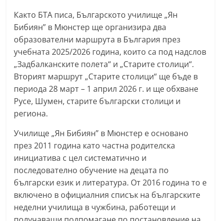
n
Както БТА писа, Българското училище „Ян
l
Бибиян” в Мюнстер ще организира два
a
образователни маршрута в България през
k
учебната 2025/2026 година, които са под надслов
„Задбалканските полета“ и „Старите столици“.
.
Вторият маршрут „Старите столици“ ще бъде в
i
периода 28 март – 1 април 2026 г. и ще обхване
n
Русе, Шумен, старите български столици и
f
региона.
o
Училище „Ян Бибиян” в Мюнстер е основано
,
през 2011 година като частна родителска
k
инициатива с цел систематично и
a
последователно обучение на децата по
z
български език и литература. От 2016 година то е
a
включено в официалния списък на българските
n
неделни училища в чужбина, работещи и
l
получаващи подпомагане по постановление на