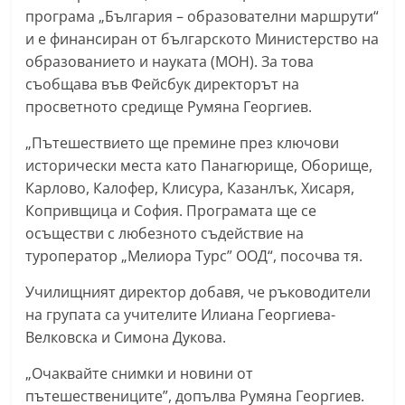
програма „България – образователни маршрути“
С
и е финансиран от българското Министерство на
т
образованието и науката (МОН). За това
а
съобщава във Фейсбук директорът на
р
просветното средище Румяна Георгиев.
а
„Пътешествието ще премине през ключови
З
исторически места като Панагюрище, Оборище,
а
Карлово, Калофер, Клисура, Казанлък, Хисаря,
г
Копривщица и София. Програмата ще се
о
осъществи с любезното съдействие на
р
туроператор „Мелиора Турс” ООД“, посочва тя.
а
Училищният директор добавя, че ръководители
–
на групата са учителите Илиана Георгиева-
k
Велковска и Симона Дукова.
a
z
„Очаквайте снимки и новини от
пътешествениците”, допълва Румяна Георгиев.
a