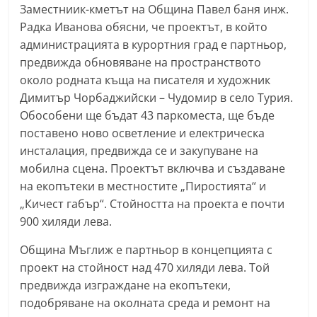
Заместниик-кметът на Община Павел баня инж.
n
Радка Иванова обясни, че проектът, в който
l
администрацията в курортния град е партньор,
a
предвижда обновяване на пространството
k
около родната къща на писателя и художник
.
Димитър Чорбаджийски – Чудомир в село Турия.
i
Обособени ще бъдат 43 паркоместа, ще бъде
n
поставено ново осветление и електрическа
инсталация, предвижда се и закупуване на
f
мобилна сцена. Проектът включва и създаване
o
на екопътеки в местностите „Пиростията“ и
,
„Кичест габър“. Стойността на проекта е почти
k
900 хиляди лева.
a
Община Мъглиж е партньор в концепцията с
z
проект на стойност над 470 хиляди лева. Той
a
предвижда изграждане на екопътеки,
n
подобряване на околната среда и ремонт на
l