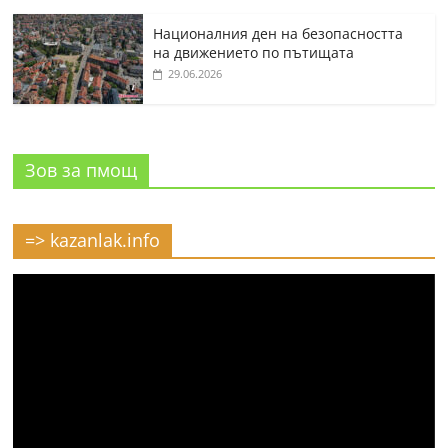
Националния ден на безопасността
на движението по пътищата
29.06.2026
Зов за пмощ
=> kazanlak.info
Видео