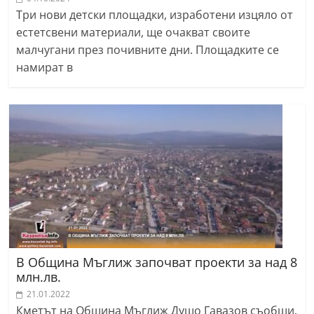
Три нови детски площадки, изработени изцяло от
естетсвени материали, ще очакват своите
малчугани през почивните дни. Площадките се
намират в
В Община Мъглиж започват проекти за над 8
млн.лв.
21.01.2022
Кметът на Община Мъглиж Душо Гавазов съобщи,