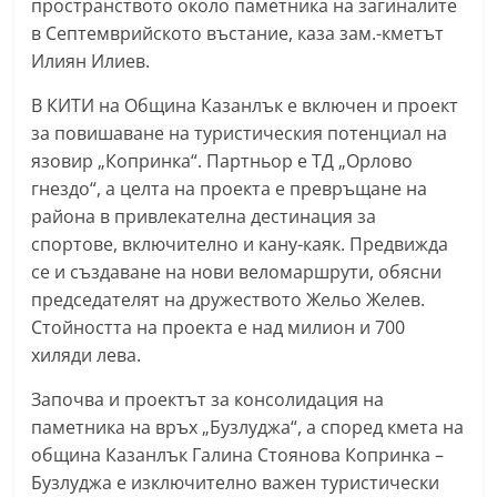
пространството около паметника на загиналите
a
в Септемврийското въстание, каза зам.-кметът
k
Илиян Илиев.
-
В КИТИ на Община Казанлък е включен и проект
b
за повишаване на туристическия потенциал на
g
язовир „Копринка“. Партньор е ТД „Орлово
.
гнездо“, а целта на проекта е превръщане на
i
района в привлекателна дестинация за
n
спортове, включително и кану-каяк. Предвижда
f
се и създаване на нови веломаршрути, обясни
председателят на дружеството Жельо Желев.
o
Стойността на проекта е над милион и 700
,
хиляди лева.
g
a
Започва и проектът за консолидация на
l
паметника на връх „Бузлуджа“, а според кмета на
община Казанлък Галина Стоянова Копринка –
l
Бузлуджа е изключително важен туристически
e