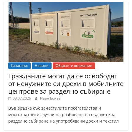
Казанлък
Новини
Обърнете внимание
Гражданите могат да се освободят
от ненужните си дрехи в мобилните
центрове за разделно събиране
08.07.2026
Иван Бонев
Във връзка със зачестилите посегателства и
многократните случаи на разбиване на съдовете за
разделно събиране на употребявани дрехи и текстил