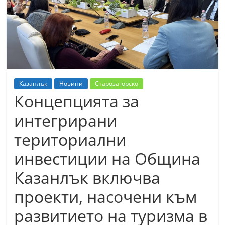
т
К
а
з
а
н
Казанлък
Новини
Старозагорско
л
Концепцията за
ъ
интегрирани
к
териториални
и
о
инвестиции на Община
б
Казанлък включва
л
проекти, насочени към
а
с
развитието на туризма в
т