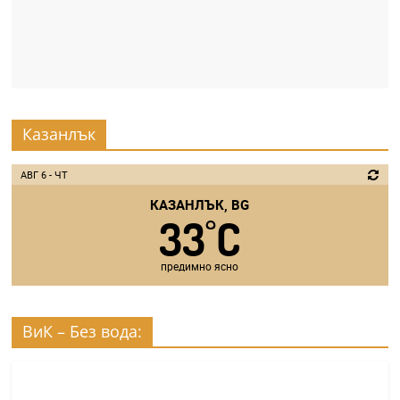
Казанлък
АВГ 6 - ЧТ
КАЗАНЛЪК, BG
33
C
°
предимно ясно
ВиК – Без вода: