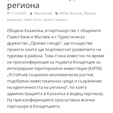
региона
С
т
,
,
11.10.2025
Иван Бонев
КИТИ
Мъглиж
Община
а
,
,
Казанлък
Павел баня
проект / проекти
р
Община Казанлък, в партньорство с общините
а
Павел баня и Мъглиж и с Туристическо
З
дружество „Орлово гнездо“, ще осъществи
а
проекти, които ще подпомогнат развитието на
г
туризма в района. Това стана известно по време
о
на пресконференция за първата Концепция за
р
интегрирани териториални инвестиции (КИТИ)
„Устойчив социално-икономически растеж,
а
подобрена инвестиционна среда и съхранение
–
на идентичността на региона“, по която
k
администрацията в Казанлък е водещ партньор.
a
На пресконференцията присъстваха всички
z
партньори в Концепцията.
a