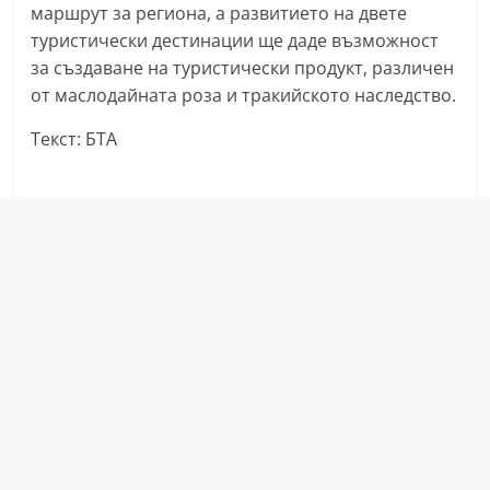
маршрут за региона, а развитието на двете
r
туристически дестинации ще даде възможност
y
за създаване на туристически продукт, различен
-
от маслодайната роза и тракийското наследство.
k
Текст: БТА
a
z
a
n
l
a
k
.
c
o
m