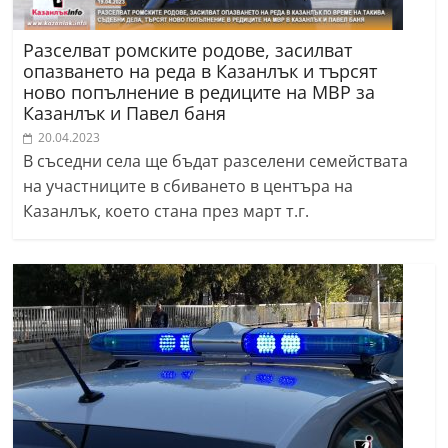
Разселват ромските родове, засилват
опазването на реда в Казанлък и търсят
ново попълнение в редиците на МВР за
Казанлък и Павел баня
20.04.2023
В съседни села ще бъдат разселени семействата
на участниците в сбиването в центъра на
Казанлък, което стана през март т.г.