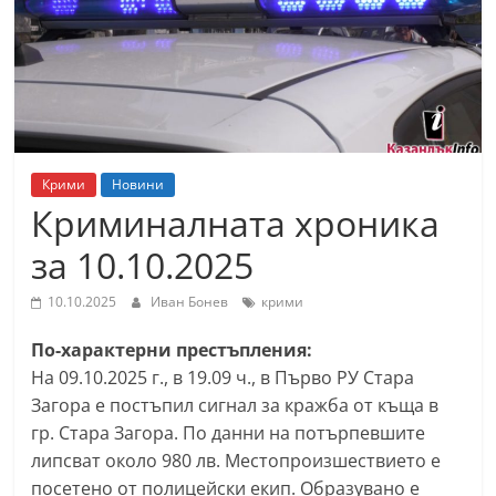
т
К
а
з
а
н
Крими
Новини
л
Криминалната хроника
ъ
за 10.10.2025
к
и
10.10.2025
Иван Бонев
крими
о
По-характерни престъпления:
б
На 09.10.2025 г., в 19.09 ч., в Първо РУ Стара
л
Загора е постъпил сигнал за кражба от къща в
а
гр. Стара Загора. По данни на потърпeвшите
с
липсват около 980 лв. Местопроизшествието е
т
посетено от полицейски екип. Образувано е