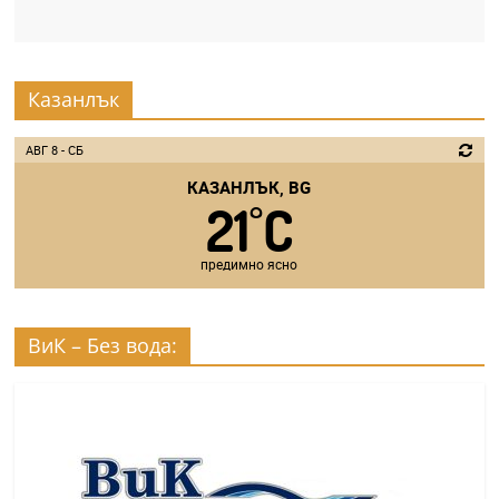
Казанлък
АВГ 8 - СБ
КАЗАНЛЪК, BG
21
C
°
предимно ясно
ВиК – Без вода: