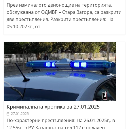
През изминалото денонощие на територията,
обслужвана от ОДМВР – Стара Загора, са разкрити
две престъпления. Разкрити престъпления: На
05.10.2023г., от
Криминалната хроника за 27.01.2025
27.01.2025
По-характерни престъпления: На 26.01.2025г,. в
12.55ч., в РУ-Казанлък на тел.112 е подаден