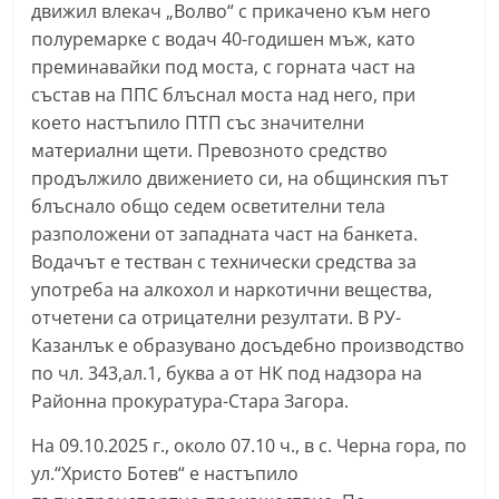
движил влекач „Волво“ с прикачено към него
n
полуремарке с водач 40-годишен мъж, като
l
преминавайки под моста, с горната част на
a
състав на ППС блъснал моста над него, при
k
което настъпило ПТП със значителни
.
материални щети. Превозното средство
i
продължило движението си, на общинския път
блъснало общо седем осветителни тела
n
разположени от западната част на банкета.
f
Водачът е тестван с технически средства за
o
употреба на алкохол и наркотични вещества,
,
отчетени са отрицателни резултати. В РУ-
k
Казанлък е образувано досъдебно производство
a
по чл. 343,ал.1, буква а от НК под надзора на
z
Районна прокуратура-Стара Загора.
a
На 09.10.2025 г., около 07.10 ч., в с. Черна гора, по
n
ул.“Христо Ботев“ е настъпило
l