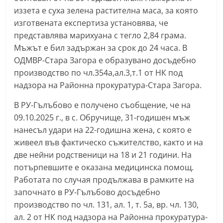
иззета е суха зелена растителна маса, за която
изготвената експертиза установява, че
представлява марихуана с тегло 2,84 грама.
Мъжът е бил задържан за срок до 24 часа. В
ОДМВР-Стара Загора е образувано досъдебно
производство по чл.354а,ал.3,т.1 от НК под
надзора на Районна прокуратура-Стара Загора.
В РУ-Гълъбово е получено съобщение, че на
09.10.2025 г., в с. Обручище, 31-годишен мъж
нанесъл удари на 22-годишна жена, с която е
живеел във фактическо съжителство, както и на
две нейни родственици на 18 и 21 години. На
потърпевшите е оказана медицинска помощ.
Работата по случая продължава в рамките на
започнато в РУ-Гълъбово досъдебно
производство по чл. 131, ал. 1, т. 5а, вр. чл. 130,
ал. 2 от НК под надзора на Районна прокуратура-