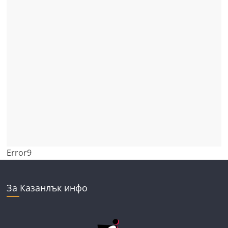
Error9
За Казанлък инфо