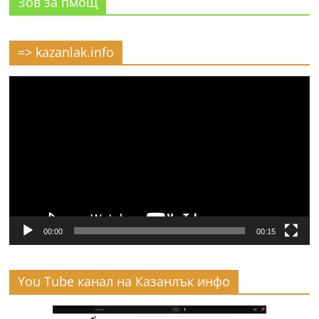
Зов за пмощ
=> kazanlak.info
Видео
00:00
00:15
You Tube канал на Казанлък инфо