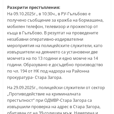
r
Разкрити престъпления:
y
На 09.10.2025г., в 10:30ч., в РУ-Гълъбово е
-
получено съобщение за кражба на бормашина,
k
мобилен телефон, телевизор и прожектор от
къща в Гълъбово. В резултат на проведените
a
незабавни оперативно-издирвателни
z
мероприятия на полицейските служители, като
a
извършители на деянието са установени две
n
момчета на по 13 години и едно момче на 14
l
години. Образувано е досъдебно производство
a
по чл. 194 от НК под надзора на Районна
k
прокуратура- Стара Загора.
.
На 29.09.2025г., полицейски служители от сектор
c
„Противодействие на криминалната
o
престъпност“ при ОДМВР-Стара Загора са
m
извършили проверка на адрес в Стара Загора,
обитаван от на 39-годишен мъж. Намерена и