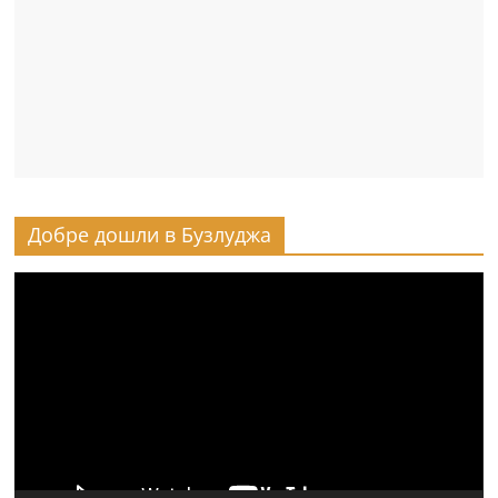
Добре дошли в Бузлуджа
Видео