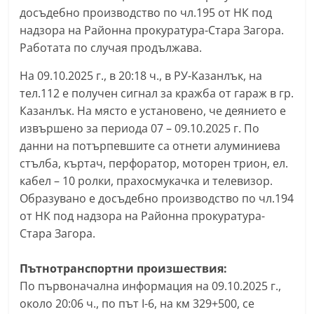
досъдебно производство по чл.195 от НК под
С
надзора на Районна прокуратура-Стара Загора.
т
Работата по случая продължава.
а
р
На 09.10.2025 г., в 20:18 ч., в РУ-Казанлък, на
а
тел.112 е получен сигнал за кражба от гараж в гр.
Казанлък. На място е установено, че деянието е
З
извършено за периода 07 – 09.10.2025 г. По
а
данни на потърпевшите са отнети алуминиева
г
стълба, къртач, перфоратор, моторен трион, ел.
о
кабел – 10 ролки, прахосмукачка и телевизор.
р
Образувано е досъдебно производство по чл.194
а
от НК под надзора на Районна прокуратура-
–
Стара Загора.
k
a
Пътнотранспортни произшествия:
По първоначална информация на 09.10.2025 г.,
z
около 20:06 ч., по път I-6, на км 329+500, се
a