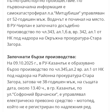
пътнотранспортно произшествие. По
a
първоначална информация е
k
самокатастрофирал л.а.“Митцубиши“ управляван
-
от 52-годишен мъж. Водачът е починал на място.
В РУ-Чирпан е започнато досъдебно
b
производство по чл.343, ал.1,б.в, вр. 342, ал.1 от
g
НК под надзора на Окръжна прокуратура-Стара
.
Загора.
i
n
Започнати бързи производства:
f
На 09.10.2025 г., в РУ-Казанлък е образувано
o
бързо производство по чл.345,ал.2 вр. ал.1 от НК
,
под надзора на Районна прокуратура-Стара
g
Загора, затова че 38-годишен мъж, на същата
дата, около 13.40 ч., в гр. Казанлък, по
a
ул.“Софроний Врачански“, е управлявал
l
електрическо превозно средство – мотопед,
l
който не е регистриран по надлежния ред.
e