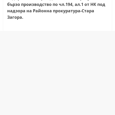
бързо производство по чл.194, ал.1 от НК под
a
надзора на Районна прокуратура-Стара
k
Загора.
-
b
g
.
i
n
f
o
,
g
a
l
l
e