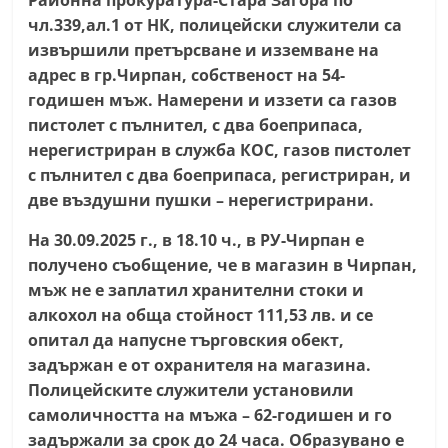
Районна прокуратура-Стара Загора по
n
чл.339,ал.1 от НК, полицейски служители са
l
извършили претърсване и изземване на
a
адрес в гр.Чирпан, собственост на 54-
годишен мъж. Намерени и иззети са газов
k
пистолет с пълнител, с два боеприпаса,
.
нерегистриран в служба КОС, газов пистолет
i
с пълнител с два боеприпаса, регистриран, и
n
две въздушни пушки – нерегистрирани.
f
На 30.09.2025 г., в 18.10 ч., в РУ-Чирпан е
o
получено съобщение, че в магазин в Чирпан,
,
мъж не е заплатил хранителни стоки и
k
алкохол на обща стойност 111,53 лв. и се
a
опитал да напусне търговския обект,
z
задържан е от охранителя на магазина.
a
Полицейските служители установили
n
самоличността на мъжа – 62-годишен и го
l
задържали за срок до 24 часа. Образувано е