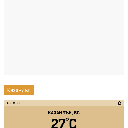
Казанлък
АВГ 8 - СБ
КАЗАНЛЪК, BG
27
C
°