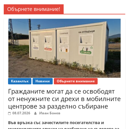
Обърнете внимание!
Казанлък
Новини
Обърнете внимание
Гражданите могат да се освободят
от ненужните си дрехи в мобилните
центрове за разделно събиране
08.07.2026
Иван Бонев
Във връзка със зачестилите посегателства и
многократните случаи на разбиване на съдовете за