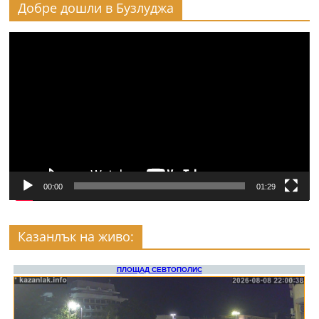
Добре дошли в Бузлуджа
Видео
00:00
01:29
Казанлък на живо: