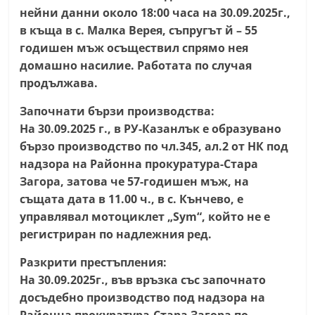
нейни данни около 18:00 часа на 30.09.2025г.,
С
в къща в с. Малка Верея, съпругът й – 55
т
годишен мъж осъществил спрямо нея
а
домашно насилие. Работата по случая
р
продължава.
а
Започнати бързи производства:
З
На 30.09.2025 г., в РУ-Казанлък е образувано
а
бързо производство по чл.345, ал.2 от НК под
г
надзора на Районна прокуратура-Стара
о
Загора, затова че 57-годишен мъж, на
р
същата дата в 11.00 ч., в с. Кънчево, е
а
управлявал мотоциклет „Sym“, който не е
–
регистриран по надлежния ред.
k
Разкрити престъпления:
a
На 30.09.2025г., във връзка със започнато
z
досъдебно производство под надзора на
a