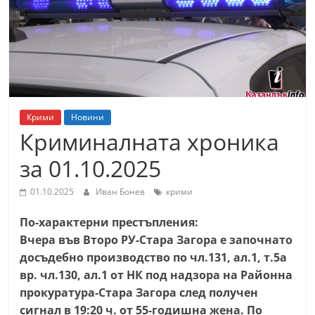
т
К
а
з
а
н
Крими
Новини
л
Криминалната хроника
ъ
за 01.10.2025
к
и
01.10.2025
Иван Бонев
крими
о
По-характерни престъпления:
б
Вчера във Второ РУ-Стара Загора е започнато
л
досъдебно производство по чл.131, ал.1, т.5а
а
вр. чл.130, ал.1 от НК под надзора на Районна
с
прокуратура-Стара Загора след получен
т
сигнал в 19:20 ч. от 55-годишна жена. По