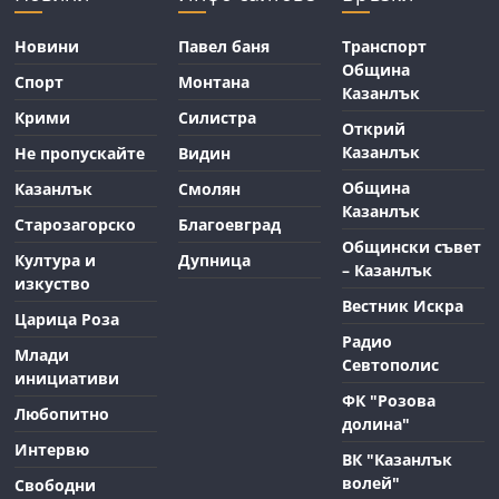
Новини
Павел баня
Транспорт
Община
Спорт
Монтана
Казанлък
Крими
Силистра
Открий
Казанлък
Не пропускайте
Видин
Община
Казанлък
Смолян
Казанлък
Старозагорско
Благоевград
Общински съвет
Култура и
Дупница
– Казанлък
изкуство
Вестник Искра
Царица Роза
Радио
Млади
Севтополис
инициативи
ФК "Розова
Любопитно
долина"
Интервю
ВК "Казанлък
волей"
Свободни