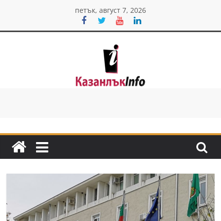
Skip
петък, август 7, 2026
to
content
Казанлък
инфо
Н
о
в
и
н
и
о