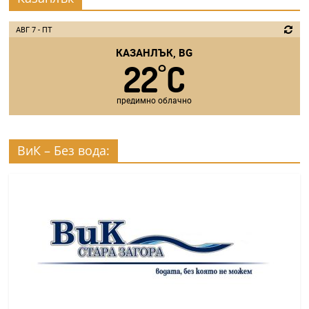
АВГ 7 - ПТ
КАЗАНЛЪК, BG
22
C
°
предимно облачно
ВиК – Без вода: