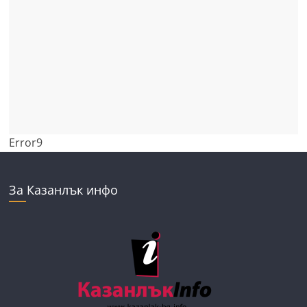
Error9
За Казанлък инфо