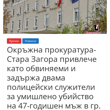
т
К
а
з
а
н
Крими
Новини
л
Окръжна прокуратура-
ъ
Стара Загора привлече
к
като обвиняеми и
и
о
задържа двама
б
полицейски служители
л
за умишлено убийство
а
с
на 47-годишен мъж в гр.
т