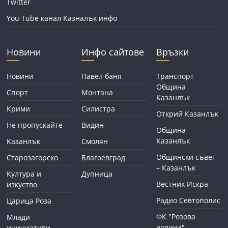
Twitter
You Tube канал Казналък инфо
Новини
Инфо сайтове
Връзки
Новини
Павел баня
Транспорт
Община
Спорт
Монтана
Казанлък
Крими
Силистра
Открий Казанлък
Не пропускайте
Видин
Община
Казанлък
Казанлък
Смолян
Общински съвет
Старозагорско
Благоевград
– Казанлък
Култура и
Дупница
Вестник Искра
изкуство
Радио Севтополис
Царица Роза
ФК "Розова
Млади
долина"
инициативи