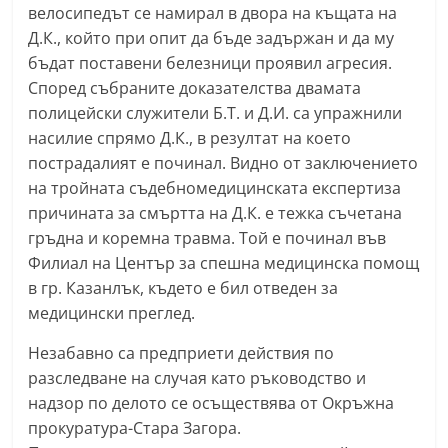
велосипедът се намирал в двора на къщата на
n
Д.К., който при опит да бъде задържан и да му
l
бъдат поставени белезници проявил агресия.
a
Според събраните доказателства двамата
k
полицейски служители Б.Т. и Д.И. са упражнили
.
насилие спрямо Д.К., в резултат на което
i
пострадалият е починал. Видно от заключението
n
на тройната съдебномедицинската експертиза
причината за смъртта на Д.К. е тежка съчетана
f
гръдна и коремна травма. Той е починал във
o
Филиал на Център за спешна медицинска помощ
,
в гр. Казанлък, където е бил отведен за
k
медицински преглед.
a
Незабавно са предприети действия по
z
разследване на случая като ръководство и
a
надзор по делото се осъществява от Окръжна
n
прокуратура-Стара Загора.
l