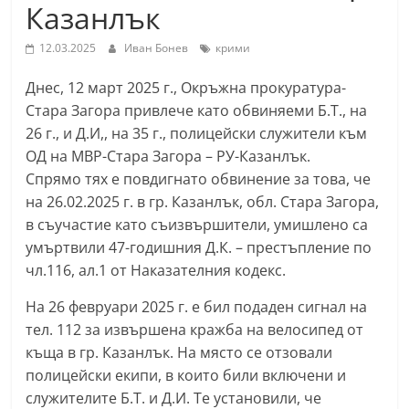
Казанлък
С
т
12.03.2025
Иван Бонев
крими
а
Днес, 12 март 2025 г., Окръжна прокуратура-
р
Стара Загора привлече като обвиняеми Б.Т., на
а
26 г., и Д.И,, на 35 г., полицейски служители към
З
ОД на МВР-Стара Загора – РУ-Казанлък.
а
Спрямо тях е повдигнато обвинение за това, че
г
на 26.02.2025 г. в гр. Казанлък, обл. Стара Загора,
о
в съучастие като съизвършители, умишлено са
р
умъртвили 47-годишния Д.К. – престъпление по
чл.116, ал.1 от Наказателния кодекс.
а
–
На 26 февруари 2025 г. е бил подаден сигнал на
k
тел. 112 за извършена кражба на велосипед от
a
къща в гр. Казанлък. На място се отзовали
z
полицейски екипи, в които били включени и
служителите Б.Т. и Д.И. Те установили, че
a