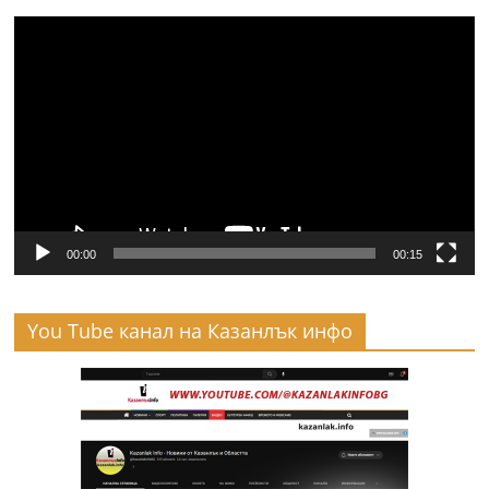
Видео
00:00
00:15
You Tube канал на Казанлък инфо