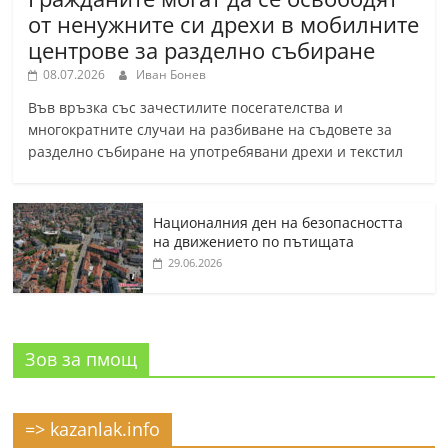
от ненужните си дрехи в мобилните
центрове за разделно събиране
08.07.2026
Иван Бонев
Във връзка със зачестилите посегателства и
многократните случаи на разбиване на съдовете за
разделно събиране на употребявани дрехи и текстил
Националния ден на безопасността
на движението по пътищата
29.06.2026
Зов за пмощ
=> kazanlak.info