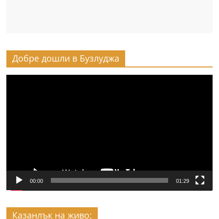
Добре дошли в Бузлуджа
Видео
00:00
01:29
Казанлък на живо: