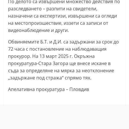
По делото са извършени множество действия по
a
разследването – разпити на свидетели,
k
назначени са експертизи, извършени са огледи
-
на местопроизшествие, иззети са записи от
b
видеонаблюдение и други.
g
Обвиняемите Б.Т. и Д.И. са задържани за срок до
.
72 часа с постановление на наблюдаващия
i
прокурор. На 13 март 2025 г. Окръжна
n
прокуратура-Стара Загора ще внесе искане в
f
съда за определяне на мярка за неотклонение
„задържане под стража“ спрямо тях.
o
,
Апелативна прокуратура – Пловдив
g
a
l
l
e