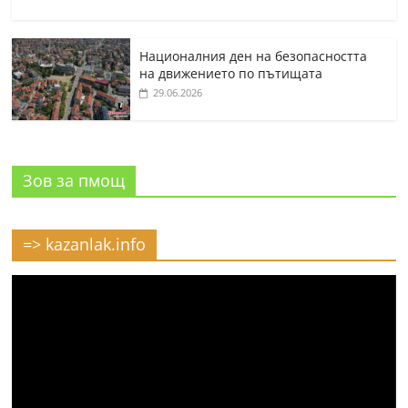
Националния ден на безопасността
на движението по пътищата
29.06.2026
Зов за пмощ
=> kazanlak.info
Видео