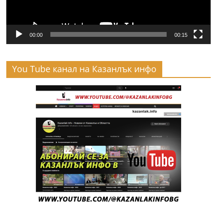
00:00
00:15
You Tube канал на Казанлък инфо