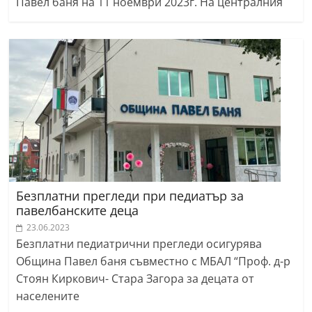
Павел баня на 11 ноември 2023г. На централния
Безплатни прегледи при педиатър за
павелбанските деца
23.06.2023
Безплатни педиатрични прегледи осигурява
Община Павел баня съвместно с МБАЛ “Проф. д-р
Стоян Киркович- Стара Загора за децата от
населените