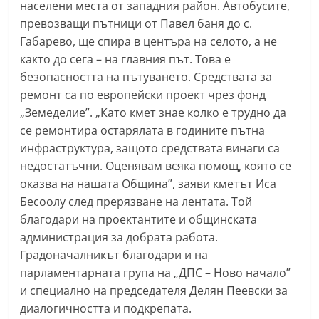
населени места от западния район. Автобусите,
n
превозващи пътници от Павел баня до с.
l
Габарево, ще спира в центъра на селото, а не
a
както до сега – на главния път. Това е
k
безопасността на пътуването. Средствата за
.
ремонт са по европейски проект чрез фонд
„Земеделие”. „Като кмет знае колко е трудно да
i
се ремонтира остарялата в годините пътна
n
инфраструктура, защото средствата винаги са
f
недостатъчни. Оценявам всяка помощ, която се
o
оказва на нашата Община”, заяви кметът Иса
,
Бесоолу след прерязване на лентата. Той
k
благодари на проектантите и общинската
a
администрация за добрата работа.
z
Градоначалникът благодари и на
a
парламентарната група на „ДПС – Ново начало”
и специално на председателя Делян Пеевски за
n
диалогичността и подкрепата.
l