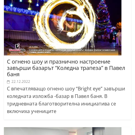
С огнено шоу и празнично настроение
завърши базарът “Коледна трапеза” в Павел
баня
22.12.2022
С впечатляващо огнено шоу “Bright eye” завърши
коледната изложба -базар в Павел баня. В
тридневната благотворителна инициатива се
включиха учениците