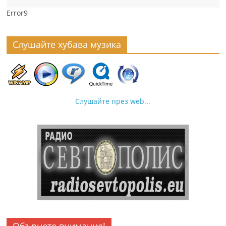
Error9
Слушайте хубава музика
Слушайте през web...
Обърнете внимание!