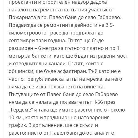
проектанти и строителен надзор дадоха
С
началото на ремонта на пътния участък от
т
Пожарната в гр. Павел баня до село Габарево.
а
Предвижда се ремонтните дейности на 3,5-
р
километровото трасе да продължат до
а
септември тази година. Пътят ще бъде
разширен – 6 метра за пътното платно и по 1
З
метър за банкети, като ще бъдат изградени мост
а
и отводнителни канали. Пътят, който е
г
общински, ще бъде асфалтиран. Тъй като не е
о
част от републиканската пътна мрежа, за него
р
няма да се иска ползването на винетка.
а
Пътуващите от Павел баня до село Габарево
–
няма да се налага да ползвате път II-56 през
k
„Гердеме” и така ще имате разстояние от около
10 км., както и традиционно натоварения
a
трафик. В допълнение, ще се скъси и
z
разстоянието от Павел баня до останалите
a