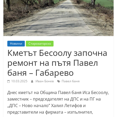
т
К
а
з
а
н
Новини
Старозагорско
л
Кметът Бесоолу започна
ъ
ремонт на пътя Павел
к
баня – Габарево
и
о
10.03.2025
Иван Бонев
Павел баня
б
Днес кметът на Община Павел баня Иса Бесоолу,
л
заместник – председателят на ДПС и на ПГ на
а
„ДПС – Ново начало” Халил Летифов и
с
представители на фирмата – изпълнител,
т