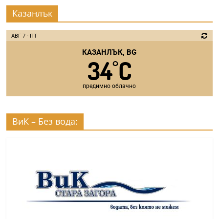
Казанлък
АВГ 7 - ПТ
КАЗАНЛЪК, BG
34
C
°
предимно облачно
ВиК – Без вода: