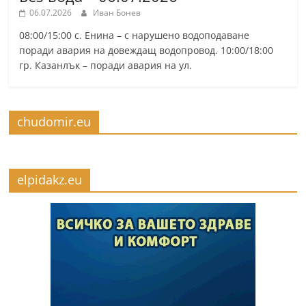
06.07.2026
Иван Бонев
08:00/15:00 с. Енина – с нарушено водоподаване
поради авария на довеждащ водопровод. 10:00/18:00
гр. Казанлък – поради авария на ул.
chudomir.eu
elpidakz.eu