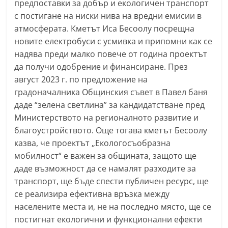
предпоставки за добър и екологичен транспорт
С
с постигане на ниски нива на вредни емисии в
т
атмосферата. Кметът Иса Бесоолу посрещна
а
новите електробуси с усмивка и припомни как се
р
надява преди малко повече от година проектът
а
да получи одобрение и финансиране. През
август 2023 г. по предложение на
З
градоначалника Общинския съвет в Павел баня
а
даде “зелена светлина” за кандидатстване пред
г
Министерството на регионалното развитие и
о
благоустройството. Още тогава кметът Бесоолу
р
казва, че проектът „Екологосъобразна
а
мобилност“ е важен за общината, защото ще
–
даде възможност да се намалят разходите за
k
транспорт, ще бъде спести публичен ресурс, ще
се реализира ефективна връзка между
a
населените места и, не на последно място, ще се
z
постигнат екологични и функционални ефекти
a