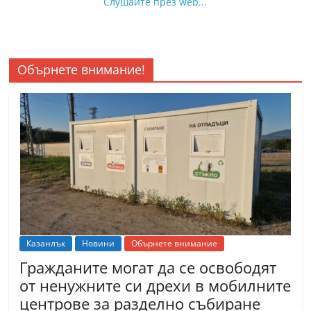
Слушайте през web...
Обърнете внимание!
Казанлък
Новини
Обърнете внимание
Гражданите могат да се освободят
от ненужните си дрехи в мобилните
центрове за разделно събиране