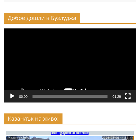
Добре дошли в Бузлуджа
Видео
00:00
01:29
Казанлък на живо: