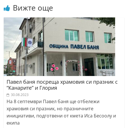
Вижте още
Павел баня посреща храмовия си празник с
“Канарите” и Глория
30.08.2023
На 8 септември Павел баня ще отбележи
храмовия си празник, но празничните
инициативи, подготвени от кмета Иса Бесоолу и
екипа