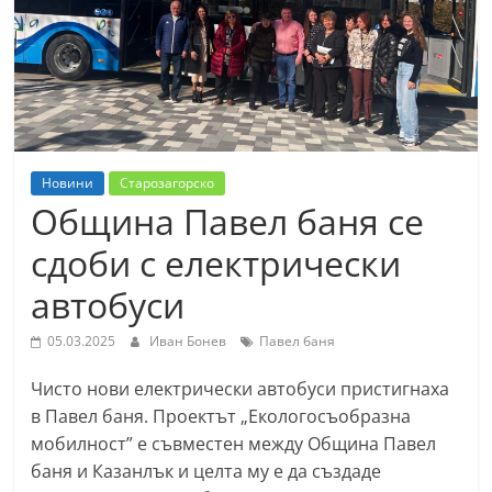
т
К
а
з
а
н
Новини
Старозагорско
л
Община Павел баня се
ъ
сдоби с електрически
к
автобуси
и
о
05.03.2025
Иван Бонев
Павел баня
б
Чисто нови електрически автобуси пристигнаха
л
в Павел баня. Проектът „Екологосъобразна
а
мобилност” е съвместен между Община Павел
с
баня и Казанлък и целта му е да създаде
т