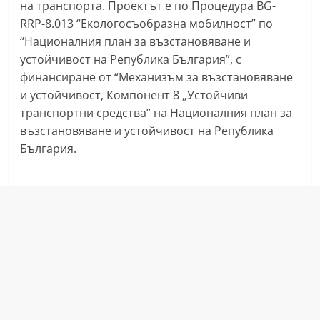
на транспорта. Проектът е по Процедура BG-
n
RRP-8.013 “Екологосъобразна мобилност” по
l
“Националния план за възстановяване и
a
устойчивост на Република България”, с
k
финансиране от “Механизъм за възстановяване
.
и устойчивост, Компонент 8 „Устойчиви
транспортни средства” на Националния план за
i
възстановяване и устойчивост на Република
n
България.
f
o
,
k
a
z
a
n
l