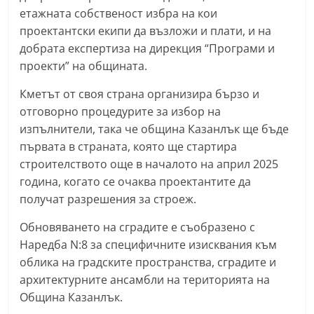
С
етажната собственост избра на кои
проектантски екипи да възложи и плати, и на
т
добрата експертиза на дирекция “Програми и
а
проекти” на общината.
р
а
Кметът от своя страна организира бързо и
З
отговорно процедурите за избор на
изпълнители, така че община Казанлък ще бъде
а
първата в страната, която ще стартира
г
строителството още в началото на април 2025
о
година, когато се очаква проектантите да
р
получат разрешения за строеж.
а
Обновяването на сградите е съобразено с
–
Наредба N:8 за специфичните изисквания към
k
облика на градските пространства, сградите и
a
архитектурните ансамбли на територията на
z
Община Казанлък.
a