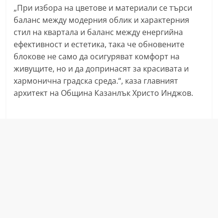
„При избора на цветове и материали се търси
n
баланс между модерния облик и характерния
l
стил на квартала и баланс между енергийна
a
ефективност и естетика, така че обновените
k
блокове не само да осигуряват комфорт на
.
живущите, но и да допринасят за красивата и
i
хармонична градска среда.“, каза главният
n
архитект на Община Казанлък Христо Инджов.
f
o
,
k
a
z
a
n
l