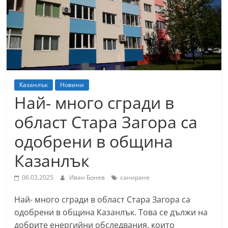
т
К
а
з
а
н
Казанлък
Новини
л
Най- много сгради в
ъ
област Стара Загора са
к
одобрени в община
и
о
Казанлък
б
06.03.2025
Иван Бонев
саниране
л
а
Най- много сгради в област Стара Загора са
с
одобрени в община Казанлък. Това се дължи на
т
добрите енергийни обследвания, които