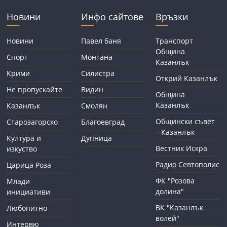
Новини
Инфо сайтове
Връзки
Новини
Павел баня
Транспорт
Община
Спорт
Монтана
Казанлък
Крими
Силистра
Открий Казанлък
Не пропускайте
Видин
Община
Казанлък
Казанлък
Смолян
Общински съвет
Старозагорско
Благоевград
– Казанлък
Култура и
Дупница
Вестник Искра
изкуство
Радио Севтополис
Царица Роза
ФК "Розова
Млади
долина"
инициативи
ВК "Казанлък
Любопитно
волей"
Интервю