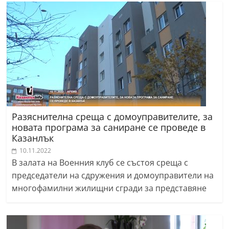
r
y
-
k
a
z
a
n
Разяснителна среща с домоуправителите, за
l
новата програма за саниране се проведе в
Казанлък
a
10.11.2022
k
В залата на Военния клуб се състоя среща с
.
председатели на сдружения и домоуправители на
c
многофамилни жилищни сгради за представяне
o
m