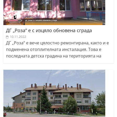
ДГ „Роза“ е с изцяло обновена сграда
10.11.2022
ДГ „Роза“ е вече цялостно ремонтирана, както и е
подменена отоплителната инсталация. Това е
последната детска градина на територията на