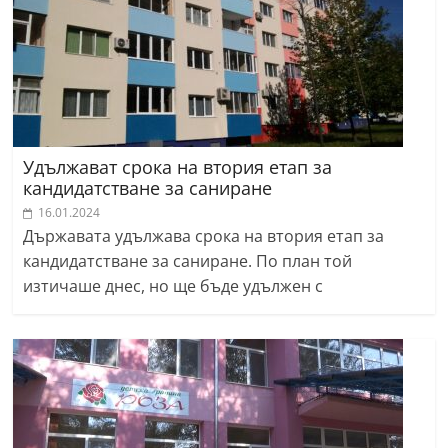
Удължават срока на втория етап за
кандидатстване за саниране
16.01.2024
Държавата удължава срока на втория етап за
кандидатстване за саниране. По план той
изтичаше днес, но ще бъде удължен с