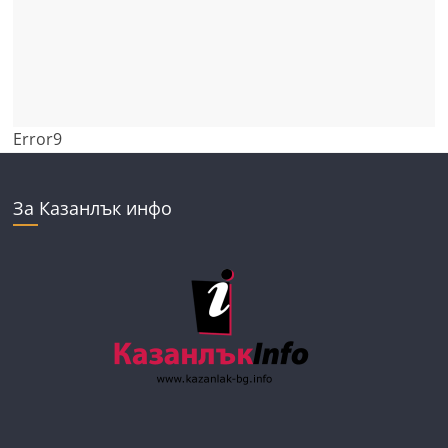
Error9
За Казанлък инфо