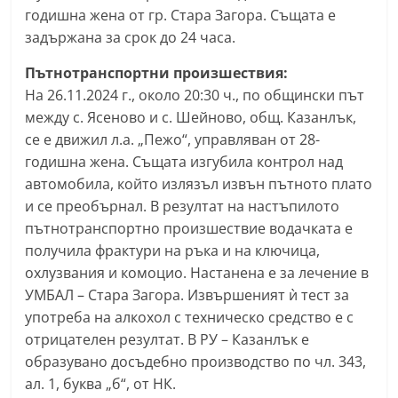
годишна жена от гр. Стара Загора. Същата е
a
задържана за срок до 24 часа.
k
-
Пътнотранспортни произшествия:
b
На 26.11.2024 г., около 20:30 ч., по общински път
g
между с. Ясеново и с. Шейново, общ. Казанлък,
се е движил л.а. „Пежо“, управляван от 28-
.
годишна жена. Същата изгубила контрол над
i
автомобила, който излязъл извън пътното плато
n
и се преобърнал. В резултат на настъпилото
f
пътнотранспортно произшествие водачката е
o
получила фрактури на ръка и на ключица,
,
охлузвания и комоцио. Настанена е за лечение в
g
УМБАЛ – Стара Загора. Извършеният ѝ тест за
a
употреба на алкохол с техническо средство е с
отрицателен резултат. В РУ – Казанлък е
l
образувано досъдебно производство по чл. 343,
l
ал. 1, буква „б“, от НК.
e