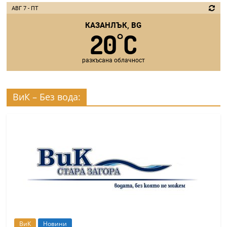
АВГ 7 - ПТ
КАЗАНЛЪК, BG
20
C
°
разкъсана облачност
ВиК – Без вода:
ВиК
Новини