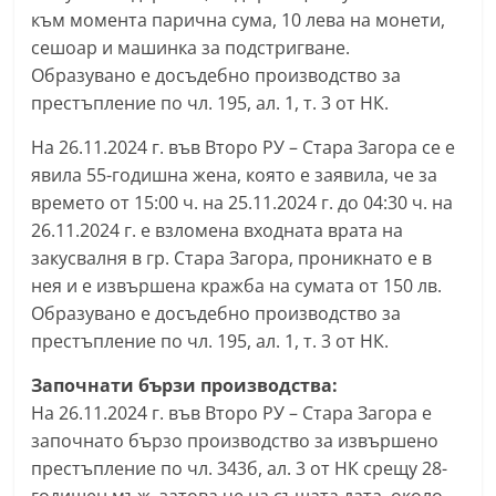
към момента парична сума, 10 лева на монети,
С
сешоар и машинка за подстригване.
т
Образувано е досъдебно производство за
а
престъпление по чл. 195, ал. 1, т. 3 от НК.
р
а
На 26.11.2024 г. във Второ РУ – Стара Загора се е
явила 55-годишна жена, която е заявила, че за
З
времето от 15:00 ч. на 25.11.2024 г. до 04:30 ч. на
а
26.11.2024 г. е взломена входната врата на
г
закусвалня в гр. Стара Загора, проникнато е в
о
нея и е извършена кражба на сумата от 150 лв.
р
Образувано е досъдебно производство за
а
престъпление по чл. 195, ал. 1, т. 3 от НК.
–
Започнати бързи производства:
k
На 26.11.2024 г. във Второ РУ – Стара Загора е
a
започнато бързо производство за извършено
z
престъпление по чл. 343б, ал. 3 от НК срещу 28-
a