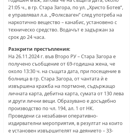
годишен мъж, затова че на същата дата, около
n
21:05 ч., в гр. Стара Загора, по ул. „Христо Ботев“,
l
е управлявал л.а. „Фолксваген“ след употреба на
a
наркотично вещество – канабис, установено с
техническо средство. Водачът е задържан за
k
срок до 24 часа.
.
i
Разкрити престъпления:
n
На 26.11.2024 г. във Второ РУ – Стара Загора е
f
получено съобщение от 69-годишна жена, че
около 13:30 ч. на същата дата, при посещение в
o
болница в гр. Стара Загора, от чантата ѝ е
,
извършена кражба на портмоне, съдържащо
k
личната карта, дебитна карта, сумата от 130 лева
a
и други лични вещи. Образувано е досъдебно
z
производство по чл. 194, ал. 1 от НК.
a
Проведени са незабавни оперативно-
n
издирвателни мероприятия, в резултат на които
l
е установен извършителят на деянието – 33-