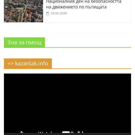
Националния ден на безопасността
на движението по пътищата
29.06.2026
Зов за пмощ
=> kazanlak.info
Видео