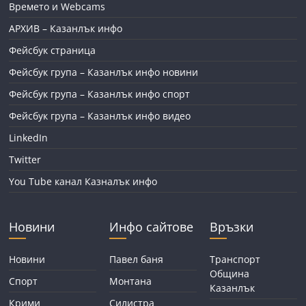
Времето и Webcams
АРХИВ – Казанлък инфо
Фейсбук страница
Фейсбук група – Казанлък инфо новини
Фейсбук група – Казанлък инфо спорт
Фейсбук група – Казанлък инфо видео
LinkedIn
Twitter
You Tube канал Казналък инфо
Новини
Инфо сайтове
Връзки
Новини
Павел баня
Транспорт
Община
Спорт
Монтана
Казанлък
Крими
Силистра