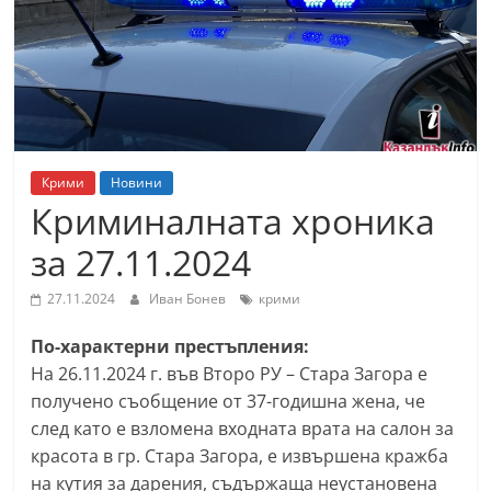
т
К
а
з
а
н
Крими
Новини
л
Криминалната хроника
ъ
за 27.11.2024
к
и
27.11.2024
Иван Бонев
крими
о
По-характерни престъпления:
б
На 26.11.2024 г. във Второ РУ – Стара Загора е
л
получено съобщение от 37-годишна жена, че
а
след като е взломена входната врата на салон за
с
красота в гр. Стара Загора, е извършена кражба
т
на кутия за дарения, съдържаща неустановена