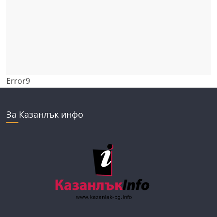
Error9
За Казанлък инфо