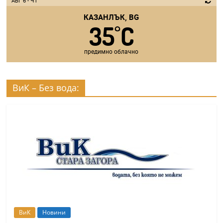
АВГ 6 - ЧТ
КАЗАНЛЪК, BG
35
C
°
предимно облачно
ВиК – Без вода:
ВиК
Новини