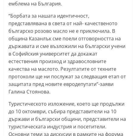
емблема на България.
n
l
“Борбата за нашата идентичност,
a
представлявана в света от най- качественото
българско розово масло не е приключила. В
k
община Казанлък сме поели отговорността на
.
държавата и сме възложили на български учени
i
в Софийския университет да докажат
n
естествения произход и здравословните
f
качества на маслото. Резултатите от техните
o
протоколи ще ни послужат за следващия етап от
,
защитата пред новите евродепутати”-заяви
k
Галина Стоянова.
a
Туристическото изложение, което ще продължи
z
до 10 октомври, събира представители на 10
a
държави и български общини, представители на
n
туристическата индустрия и посетители.
l
Основни теми за дискусии в рамките на форума