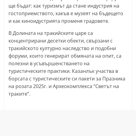
a
ще бъдат: как туризмът да стане индустрия на
гостоприемството, какъв е музеят на бъдещето
k
и как киноидустрията променя градовете.
-
b
В Долината на тракийските царе са
g
концентрирани десетки обекти, свързани с
.
тракийското културно наследство и подобни
форуми, които генерират обмяната на опит, са
i
полезни в усъвършенстването на
n
туристическите практики. Казанлък участва в
f
борсата с туристическите си пакети за Празника
o
на розата 2025г. и Археокомплекса “Светът на
,
траките”.
g
a
l
l
e