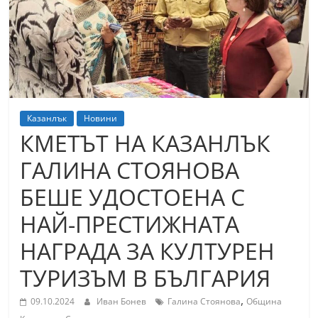
т
К
а
з
а
н
Казанлък
Новини
л
КМЕТЪТ НА КАЗАНЛЪК
ъ
ГАЛИНА СТОЯНОВА
к
БЕШЕ УДОСТОЕНА С
и
о
НАЙ-ПРЕСТИЖНАТА
б
НАГРАДА ЗА КУЛТУРЕН
л
ТУРИЗЪМ В БЪЛГАРИЯ
а
с
,
09.10.2024
Иван Бонев
Галина Стоянова
Община
т