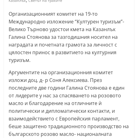
,
Казанлък
Светът на траките
С
Организационният комитет на 19-то
т
Международно изложение “Културен туризъм”-
а
Велико Търново удостои кмета на Казанлък
р
Галина Стоянова за тазгодишния носител на
а
наградата и почетната грамота за личност с
З
цялостен принос в развитието на културния
а
туризъм.
г
Аргументите на организационния комитет
о
изложи доц. д- р Соня Алексиева. През
р
последните две години Галина Стоянова е един
а
от лидерите у нас за спасяването на розовото
–
масло и благодарение на отличните ѝ
k
политически и дипломатически контакти, и
a
взаимодействието с Европейския парламент,
беше защитено традиционното производство на
z
българското розово масло- националната
a