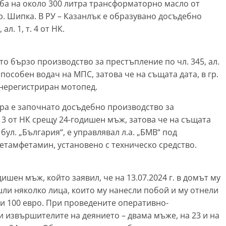
ажба на около 300 литра трансформаторно масло от
р. Шипка. В РУ – Казанлък е образувано досъдебно
л. 1, т. 4 от НК.
ато бързо производство за престъпление по чл. 345, ал.
пособен водач на МПС, затова че на същата дата, в гр.
л нерегистриран мотопед.
гора е започнато досъдебно производство за
 3 от НК срещу 24-годишен мъж, затова че на същата
а бул. „България“, е управлявал л.а. „БМВ“ под
етамфетамин, установено с техническо средство.
одишен мъж, който заявил, че на 13.07.2024 г. в домът му
шли няколко лица, които му нанесли побой и му отнели
 и 100 евро. При проведените оперативно-
 извършителите на деянието – двама мъже, на 23 и на