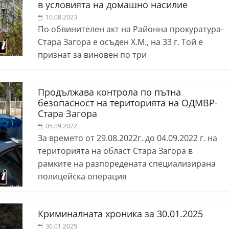
в условията на домашно насилие
10.08.2023
По обвинителен акт на Районна прокуратура-
Стара Загора е осъден Х.М., на 33 г. Той е
признат за виновен по три
Продължава контрола по пътна
безопасност на територията на ОДМВР-
Стара Загора
05.09.2022
За времето от 29.08.2022г. до 04.09.2022 г. на
територията на област Стара Загора в
рамките на разпоредената специализирана
полицейска операция
Криминалната хроника за 30.01.2025
30.01.2025