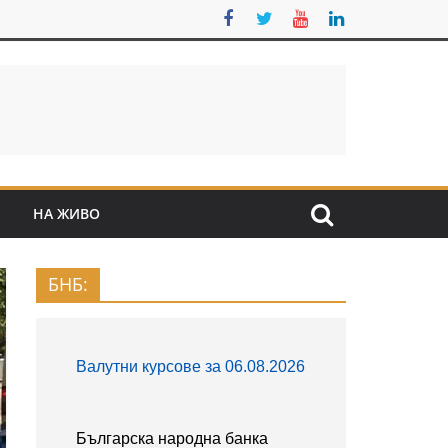
S
НА ЖИВО
БНБ: