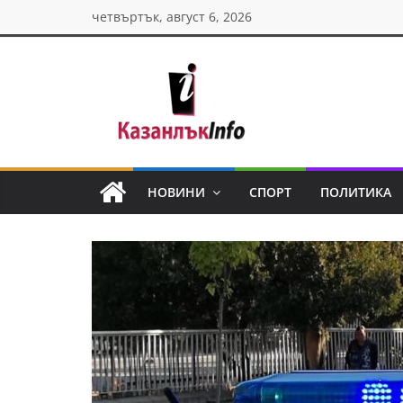
Skip
четвъртък, август 6, 2026
to
content
Казанлък
инфо
НОВИНИ
СПОРТ
ПОЛИТИКА
Н
о
в
и
н
и
о
т