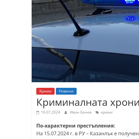
К
а
з
а
н
л
ъ
к
и
о
Крими
Новини
б
Криминалната хроник
л
а
16.07.2024
Иван Бонев
крими
с
По-характерни престъпления:
т
На 15.07.2024 г. в РУ – Казанлък е получе
С