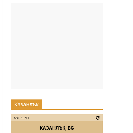
Казанлък
АВГ 6 - ЧТ
КАЗАНЛЪК, BG