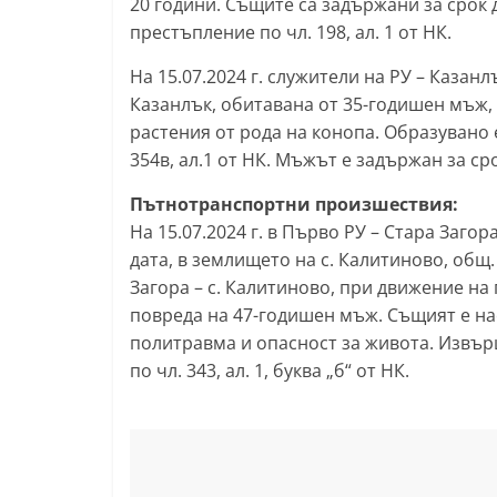
20 години. Същите са задържани за срок 
l
престъпление по чл. 198, ал. 1 от НК.
a
На 15.07.2024 г. служители на РУ – Казан
k
Казанлък, обитавана от 35-годишен мъж, п
.
растения от рода на конопа. Образувано
i
354в, ал.1 от НК. Мъжът е задържан за сро
n
Пътнотранспортни произшествия:
f
На 15.07.2024 г. в Първо РУ – Стара Заго
o
дата, в землището на с. Калитиново, общ.
,
Загора – с. Калитиново, при движение н
k
повреда на 47-годишен мъж. Същият е на
a
политравма и опасност за живота. Извър
z
по чл. 343, ал. 1, буква „б“ от НК.
a
n
l
a