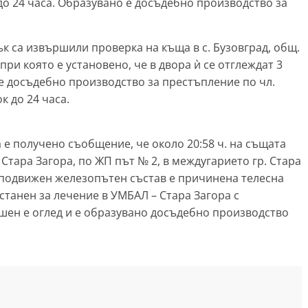
до 24 часа. Образувано е досъдебно производство за
лък са извършили проверка на къща в с. Бузовград, общ.
ри която е установено, че в двора ѝ се отглеждат 3
 е досъдебно производство за престъпление по чл.
к до 24 часа.
ра е получено съобщение, че около 20:58 ч. на същата
 Стара Загора, по ЖП път № 2, в междугарието гр. Стара
а подвижен железопътен състав е причинена телесна
станен за лечение в УМБАЛ – Стара Загора с
шен е оглед и е образувано досъдебно производство