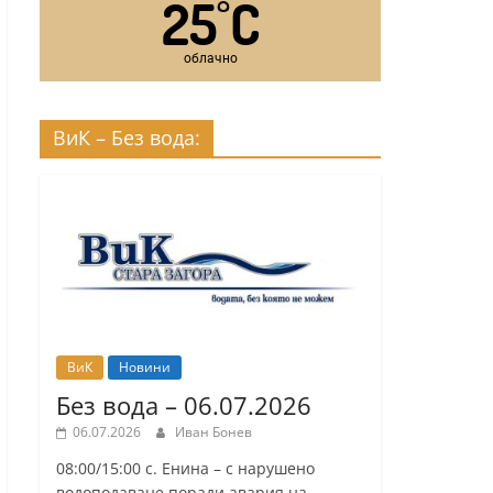
25
C
°
облачно
ВиК – Без вода:
ВиК
Новини
Без вода – 06.07.2026
06.07.2026
Иван Бонев
08:00/15:00 с. Енина – с нарушено
водоподаване поради авария на