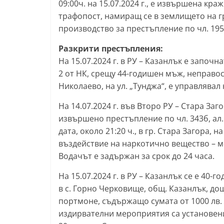
09:00ч. на 15.07.2024 г., е извършена кр
т
трафопост, намиращ се в землището на г
а
производство за престъпление по чл. 195, а
р
Разкрити престъпления:
а
На 15.07.2024 г. в РУ – Казанлък е започн
З
2 от НК, срещу 44-годишен мъж, неправос
а
Николаево, на ул. „Тунджа“, е управлява
г
На 14.07.2024 г. във Второ РУ – Стара За
о
извършено престъпление по чл. 343б, ал.
р
дата, около 21:20 ч., в гр. Стара Загора, н
а
въздействие на наркотично вещество – м
–
Водачът е задържан за срок до 24 часа.
k
На 15.07.2024 г. в РУ – Казанлък се е 40-г
a
в с. Горно Черковище, общ. Казанлък, до
z
портмоне, съдържащо сумата от 1000 лв.
a
издирвателни мероприятия са установени
n