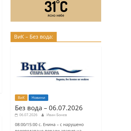
31
C
°
ясно небе
ВиК – Без вода:
ВиК
Новини
Без вода – 06.07.2026
06.07.2026
Иван Бонев
08:00/15:00 с. Енина – с нарушено
водоподаване поради авария на