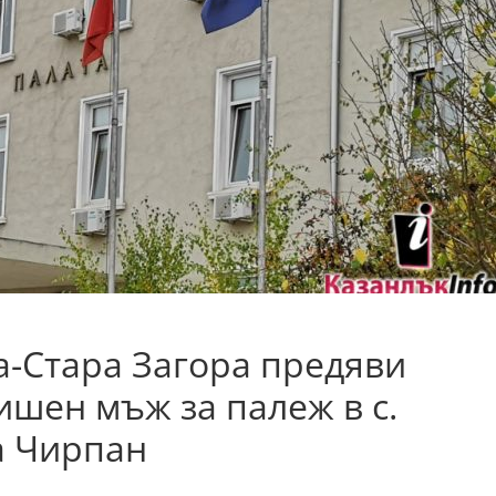
а-Стара Загора предяви
ишен мъж за палеж в с.
а Чирпан