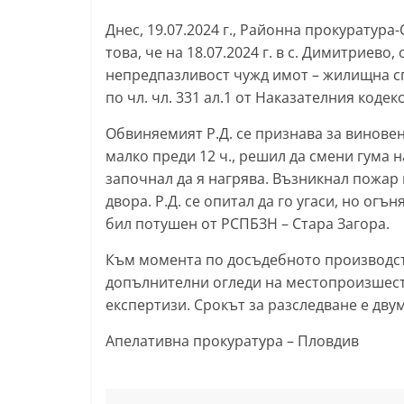
т
Днес, 19.07.2024 г., Районна прокуратура-
а
това, че на 18.07.2024 г. в с. Димитриево,
р
непредпазливост чужд имот – жилищна с
по чл. чл. 331 ал.1 от Наказателния кодекс
а
З
Обвиняемият Р.Д. се признава за виновен. 
а
малко преди 12 ч., решил да смени гума н
г
започнал да я нагрява. Възникнал пожар 
о
двора. Р.Д. се опитал да го угаси, но ог
бил потушен от РСПБЗН – Стара Загора.
р
а
Към момента по досъдебното производст
–
допълнителни огледи на местопроизшест
k
експертизи. Срокът за разследване е дву
a
Апелативна прокуратура – Пловдив
z
a
n