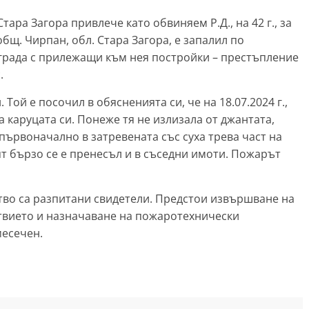
Стара Загора привлече като обвиняем Р.Д., на 42 г., за
 общ. Чирпан, обл. Стара Загора, е запалил по
града с прилежащи към нея постройки – престъпление
.
Той е посочил в обясненията си, че на 18.07.2024 г.,
а каруцата си. Понеже тя не излизала от джантата,
първоначално в затревената със суха трева част на
ънят бързо се е пренесъл и в съседни имоти. Пожарът
во са разпитани свидетели. Предстои извършване на
вието и назначаване на пожаротехнически
месечен.