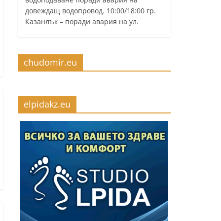
довеждащ водопровод. 10:00/18:00 гр.
Казанлък – поради авария на ул.
chudomir.eu
elpidakz.eu