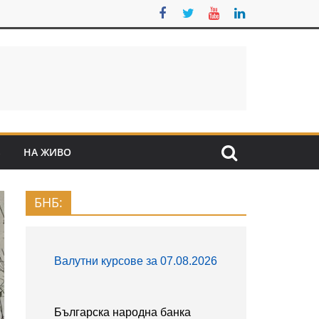
S
НА ЖИВО
БНБ: