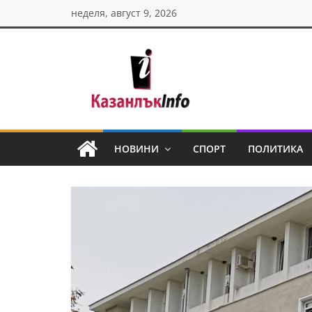
Skip
неделя, август 9, 2026
to
content
Казанлък
инфо
НОВИНИ
СПОРТ
ПОЛИТИКА
Н
о
в
и
н
и
о
т