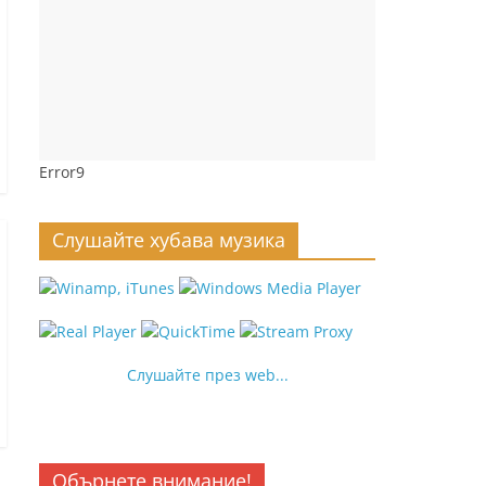
Error9
Слушайте хубава музика
Слушайте през web...
Обърнете внимание!