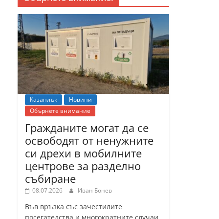
Казанлък
Новини
Обърнете внимание
Гражданите могат да се
освободят от ненужните
си дрехи в мобилните
центрове за разделно
събиране
08.07.2026
Иван Бонев
Във връзка със зачестилите
посегателства и многократните случаи