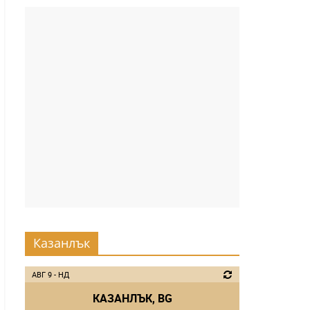
Казанлък
АВГ 9 - НД
КАЗАНЛЪК, BG