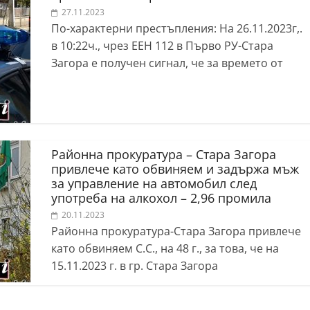
27.11.2023
По-характерни престъпления: На 26.11.2023г,.
в 10:22ч., чрез ЕЕН 112 в Първо РУ-Стара
Загора е получен сигнал, че за времето от
Районна прокуратура – Стара Загора
привлече като обвиняем и задържа мъж
за управление на автомобил след
употреба на алкохол – 2,96 промила
20.11.2023
Районна прокуратура-Стара Загора привлече
като обвиняем С.С., на 48 г., за това, че на
15.11.2023 г. в гр. Стара Загора