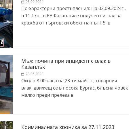
03.09.2024
По-характерни престъпления: На 02.09.2024г.,
в 11.17ч., в РУ-Казанлък е получен сигнал за
кражба от търговски обект на път I-5, в
Мъж почина при инцидент с влак в
Казанлък
23.05.2023
Около 8:00 часа на 23-ти май т.г, товарния
влак, движещ се в посока Бургас, блъсна човек
малко преди прелеза в
Криминалната хроника за 27.11.2023