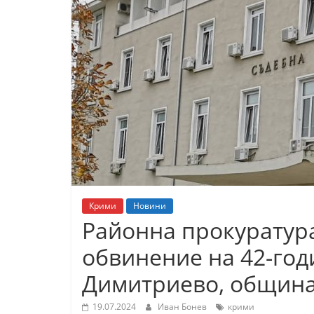
К
а
з
а
н
л
ъ
к
и
о
Крими
Новини
б
Районна прокуратур
л
обвинение на 42-год
а
с
Димитриево, общин
т
19.07.2024
Иван Бонев
крими
С