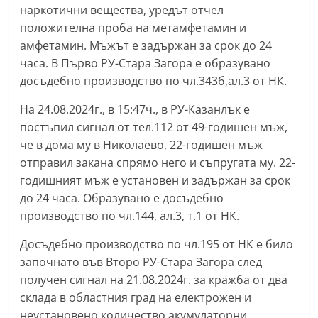
наркотични вещества, уредът отчел
r
положителна проба на метамфетамин и
y
амфетамин. Мъжът е задържан за срок до 24
-
часа. В Първо РУ-Стара Загора е образувано
k
досъдебно производство по чл.343б,ал.3 от НК.
a
На 24.08.2024г., в 15:47ч., в РУ-Казанлък е
z
постъпил сигнал от тел.112 от 49-годишен мъж,
a
че в дома му в Николаево, 22-годишен мъж
n
отправил закана спрямо него и съпругата му. 22-
l
годишният мъж е установен и задържан за срок
a
до 24 часа. Образувано е досъдебно
k
производство по чл.144, ал.3, т.1 от НК.
.
Досъдебно производство по чл.195 от НК е било
c
започнато във Второ РУ-Стара Загора след
o
получен сигнал на 21.08.2024г. за кражба от два
m
склада в областния град на електрожен и
неустановено количество акумулаторни