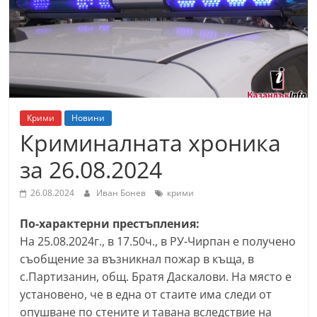
т
К
а
з
а
н
Крими
Новини
л
Криминалната хроника
ъ
за 26.08.2024
к
и
26.08.2024
Иван Бонев
крими
о
По-характерни престъпления:
б
На 25.08.2024г., в 17.50ч., в РУ-Чирпан е получено
л
съобщение за възникнал пожар в къща, в
а
с.Партизанин, общ. Братя Даскалови. На място е
с
установено, че в една от стаите има следи от
т
опушване по стените и тавана вследствие на