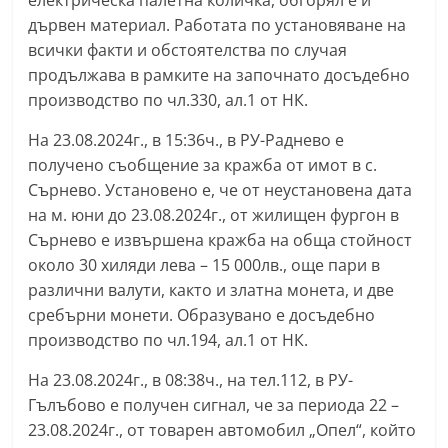
електрическа палетна количка, обгорял е и
n
дървен материал. Работата по установяване на
l
всички факти и обстоятелства по случая
a
продължава в рамките на започнато досъдебно
производство по чл.330, ал.1 от НК.
k
.
На 23.08.2024г., в 15:36ч., в РУ-Раднево е
i
получено съобщение за кражба от имот в с.
n
Сърнево. Установено е, че от неустановена дата
f
на м. юни до 23.08.2024г., от жилищен фургон в
Сърнево е извършена кражба на обща стойност
o
около 30 хиляди лева – 15 000лв., още пари в
,
различни валути, както и златна монета, и две
k
сребърни монети. Образувано е досъдебно
a
производство по чл.194, ал.1 от НК.
z
На 23.08.2024г., в 08:38ч., на тел.112, в РУ-
a
Гълъбово е получен сигнал, че за периода 22 –
n
23.08.2024г., от товарен автомобил „Опел“, който
l