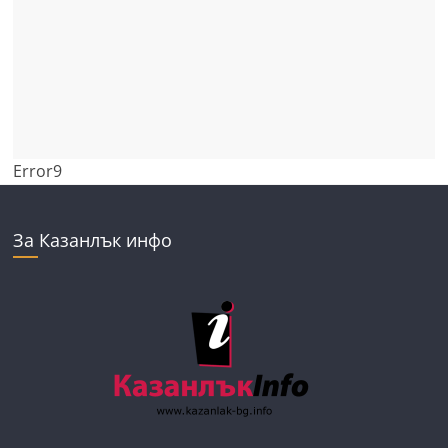
Error9
За Казанлък инфо