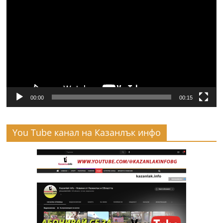
00:00
00:15
You Tube канал на Казанлък инфо