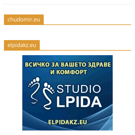
chudomir.eu
elpidakz.eu