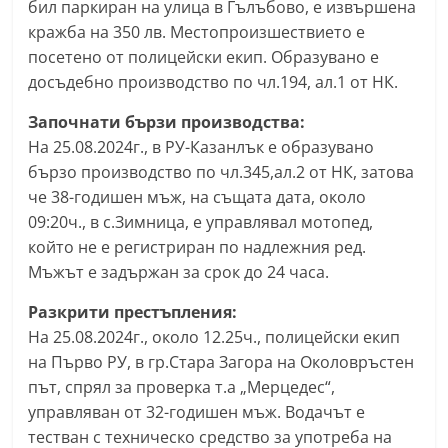
бил паркиран на улица в Гълъбово, е извършена
a
кражба на 350 лв. Местопроизшествието е
k
посетено от полицейски екип. Образувано е
-
досъдебно производство по чл.194, ал.1 от НК.
b
Започнати бързи производства:
g
На 25.08.2024г., в РУ-Казанлък е образувано
.
бързо производство по чл.345,ал.2 от НК, затова
i
че 38-годишен мъж, на същата дата, около
n
09:20ч., в с.Зимница, е управлявал мотопед,
f
който не е регистриран по надлежния ред.
o
Мъжът е задържан за срок до 24 часа.
,
Разкрити престъпления:
g
На 25.08.2024г., около 12.25ч., полицейски екип
a
на Първо РУ, в гр.Стара Загора на Околовръстен
l
път, спрял за проверка т.а „Мерцедес“,
l
управляван от 32-годишен мъж. Водачът е
тестван с техническо средство за употреба на
e