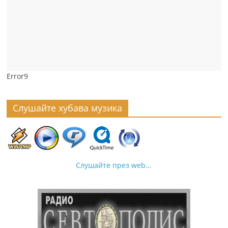
Error9
Слушайте хубава музика
Слушайте през web...