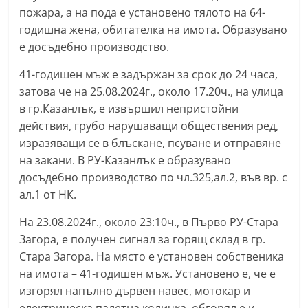
пожара, а на пода е установено тялото на 64-
С
годишна жена, обитателка на имота. Образувано
т
е досъдебно производство.
а
р
41-годишен мъж е задържан за срок до 24 часа,
а
затова че на 25.08.2024г., около 17.20ч., на улица
в гр.Казанлък, е извършил непристойни
З
действия, грубо нарушаващи обществения ред,
а
изразяващи се в блъскане, псуване и отправяне
г
на закани. В РУ-Казанлък е образувано
о
досъдебно производство по чл.325,ал.2, във вр. с
р
ал.1 от НК.
а
На 23.08.2024г., около 23:10ч., в Първо РУ-Стара
–
Загора, е получен сигнал за горящ склад в гр.
k
Стара Загора. На място е установен собственика
a
на имота – 41-годишен мъж. Установено е, че е
z
изгорял напълно дървен навес, мотокар и
a