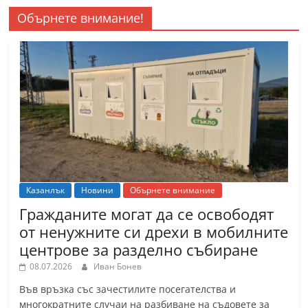
Обърнете внимание!
Казанлък
Новини
Обърнете внимание
Гражданите могат да се освободят
от ненужните си дрехи в мобилните
центрове за разделно събиране
08.07.2026
Иван Бонев
Във връзка със зачестилите посегателства и
многократните случаи на разбиване на съдовете за