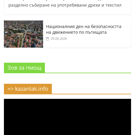
разделно събиране на употребявани дрехи и текстил
Националния ден на безопасността
на движението по пътищата
29.06.2026
Зов за пмощ
=> kazanlak.info
Видео