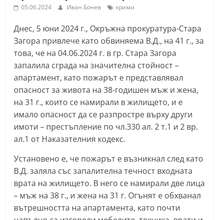
05.06.2024
Иван Бонев
крими
С
т
Днес, 5 юни 2024 г., Окръжна прокуратура-Стара
а
Загора привлече като обвиняема В.Д., на 41 г., за
р
това, че на 04.06.2024 г. в гр. Стара Загора
а
запалила сграда на значителна стойност –
апартамент, като пожарът е представлявал
З
опасност за живота на 38-годишен мъж и жена,
а
на 31 г., които се намирали в жилището, и е
г
имало опасност да се разпростре върху други
о
имоти – престъпление по чл.330 ал. 2 т.1 и 2 вр.
р
ал.1 от Наказателния кодекс.
а
Установено е, че пожарът е възникнал след като
–
В.Д. заляла със запалителна течност входната
k
врата на жилището. В него се намирали две лица
a
– мъж на 38 г., и жена на 31 г. Огънят е обхванал
z
вътрешността на апартамента, като почти
a