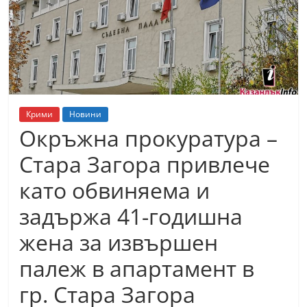
т
К
а
з
а
н
Крими
Новини
л
Окръжна прокуратура –
ъ
Стара Загора привлече
к
като обвиняема и
и
о
задържа 41-годишна
б
жена за извършен
л
палеж в апартамент в
а
с
гр. Стара Загора
т