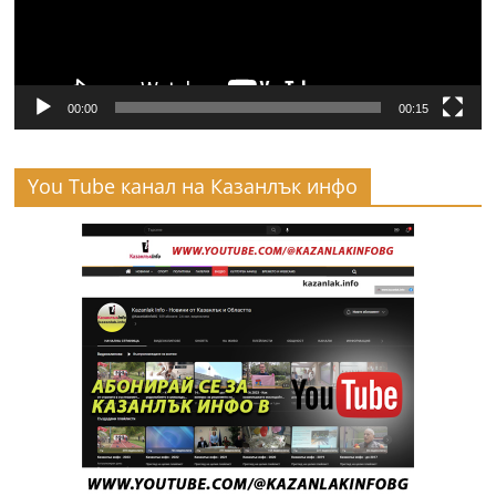
00:00
00:15
You Tube канал на Казанлък инфо