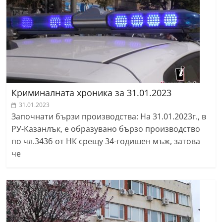
r
y
-
k
a
z
Криминалната хроника за 31.01.2023
a
31.01.2023
n
Започнати бързи производства: На 31.01.2023г., в
l
РУ-Казанлък, е образувано бързо производство
a
по чл.343б от НК срещу 34-годишен мъж, затова
k
че
.
c
o
m