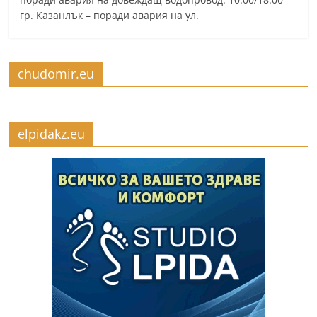
гр. Казанлък – поради авария на ул.
chudomir.eu
elpidakz.eu