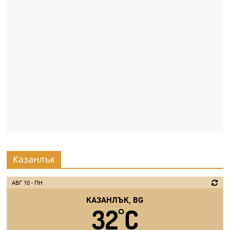
Казанлък
АВГ 10 - ПН
КАЗАНЛЪК, BG
32
C
°