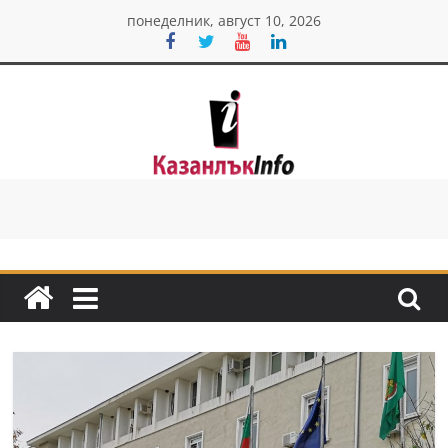
Skip
понеделник, август 10, 2026
to
content
Казанлък
инфо
Н
о
в
и
н
и
о