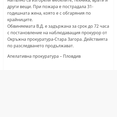
напълно са изгорели мебелите, техника, врати и
n
други вещи. При пожара е пострадала 31-
l
годишната жена, която е с обгаряния по
a
крайниците.
Обвиняемата В.Д. е задържана за срок до 72 часа
k
с постановление на наблюдаващия прокурор от
.
Окръжна прокуратура-Стара Загора. Действията
i
по разследването продължават.
n
f
Апелативна прокуратура – Пловдив
o
,
k
a
z
a
n
l