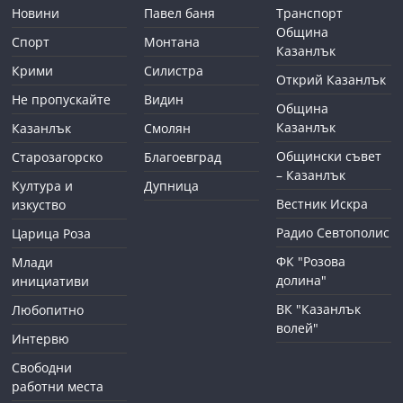
Новини
Павел баня
Транспорт
Община
Спорт
Монтана
Казанлък
Крими
Силистра
Открий Казанлък
Не пропускайте
Видин
Община
Казанлък
Казанлък
Смолян
Общински съвет
Старозагорско
Благоевград
– Казанлък
Култура и
Дупница
Вестник Искра
изкуство
Радио Севтополис
Царица Роза
ФК "Розова
Млади
долина"
инициативи
ВК "Казанлък
Любопитно
волей"
Интервю
Свободни
работни места