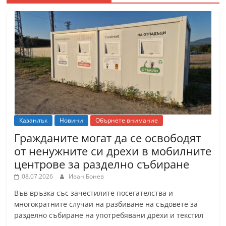
Казанлък
Новини
Обърнете внимание
Гражданите могат да се освободят
от ненужните си дрехи в мобилните
центрове за разделно събиране
08.07.2026
Иван Бонев
Във връзка със зачестилите посегателства и
многократните случаи на разбиване на съдовете за
разделно събиране на употребявани дрехи и текстил