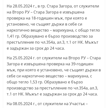
n
На 28.05.2024 г., в гр. Стара Загора, от служители
l
на Второ РУ – Стара Загора е извършена
a
проверка на 18-годишен мъж, при която е
установено, че същият държи в себе си
k
наркотично вещество – марихуана, с общо тегло
.
1,41 гр. Образувано е бързо производство за
i
престъпление по чл.354а, ал.3, т.1 от НК. Мъжът
n
е задържан за срок до 24 часа.
f
На 25.05.2024 г. от служители на Второ РУ – Стара
o
Загора е извършена проверка на 39-годишен
,
мъж, при която е установено, че същият държи в
k
себе си наркотично вещество – марихуана, с
a
общо тегло 1,53 гр. Образувано е бързо
z
производство за престъпление по чл.354а, ал.3,
a
т.1 от НК. Мъжът е задържан за срок до 24 часа.
n
На 08.05.2024 г., от служители на Участък –
l