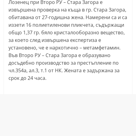
Лозенец при Второ РУ – Стара Загора е
a
извършена проверка на къща в гр. Стара Загора,
k
обитавана от 27-годишна жена. Намерени са и са
-
иззети 16 полиетиленови пликчета, съдържащи
b
общо 1,37 гр. бяло кристалооборазно вещество,
g
за което след извършена експертиза е
установено, че е наркотично – метамфетамин.
.
Във Второ РУ – Стара Загора е образувано
i
досъдебно производство за престъпление по
n
чл.354а, ал.3, т.1 от НК. Жената е задържана за
f
срок до 24 часа.
o
,
g
a
l
l
e