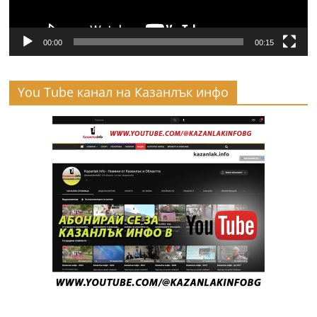
00:00
00:15
You Tube канал на Казанлък инфо