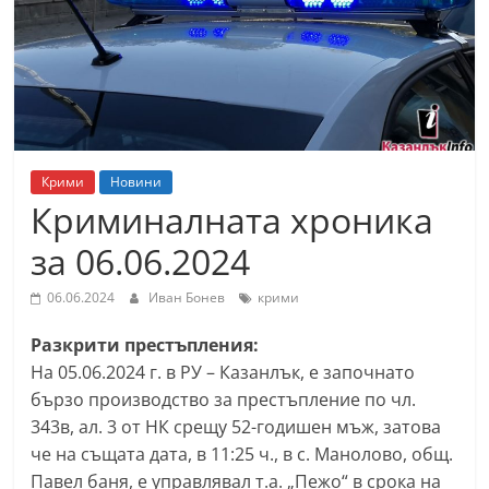
т
К
а
з
а
н
Крими
Новини
л
Криминалната хроника
ъ
за 06.06.2024
к
и
06.06.2024
Иван Бонев
крими
о
Разкрити престъпления:
б
На 05.06.2024 г. в РУ – Казанлък, е започнато
л
бързо производство за престъпление по чл.
а
343в, ал. 3 от НК срещу 52-годишен мъж, затова
с
че на същата дата, в 11:25 ч., в с. Манолово, общ.
т
Павел баня, е управлявал т.а. „Пежо“ в срока на