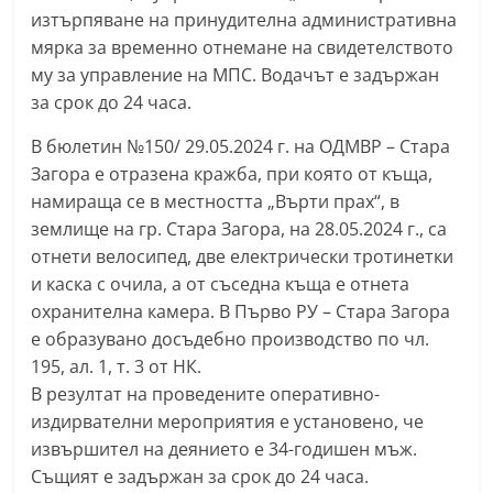
изтърпяване на принудителна административна
С
мярка за временно отнемане на свидетелството
т
му за управление на МПС. Водачът е задържан
а
за срок до 24 часа.
р
а
В бюлетин №150/ 29.05.2024 г. на ОДМВР – Стара
Загора е отразена кражба, при която от къща,
З
намираща се в местността „Върти прах“, в
а
землище на гр. Стара Загора, на 28.05.2024 г., са
г
отнети велосипед, две електрически тротинетки
о
и каска с очила, а от съседна къща е отнета
р
охранителна камера. В Първо РУ – Стара Загора
а
е образувано досъдебно производство по чл.
–
195, ал. 1, т. 3 от НК.
k
В резултат на проведените оперативно-
a
издирвателни мероприятия е установено, че
извършител на деянието е 34-годишен мъж.
z
Същият е задържан за срок до 24 часа.
a