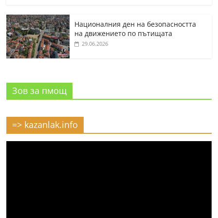
Националния ден на безопасността
на движението по пътищата
29.06.2026
Зов за пмощ
=> kazanlak.info
Видео