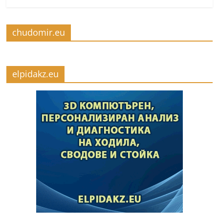
chudomir.eu
elpidakz.eu