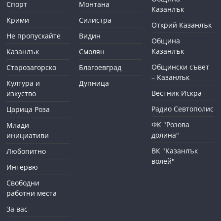
Спорт
Монтана
Казанлък
Крими
Силистра
Открий Казанлък
Не пропускайте
Видин
Община
Казанлък
Казанлък
Смолян
Общински съвет
Старозагорско
Благоевград
– Казанлък
Култура и
Дупница
Вестник Искра
изкуство
Радио Севтополис
Царица Роза
ФК "Розова
Млади
долина"
инициативи
ВК "Казанлък
Любопитно
волей"
Интервю
Свободни
работни места
За вас