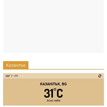
Казанлък
АВГ 7 - ПТ
КАЗАНЛЪК, BG
31
C
°
ясно небе