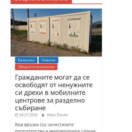
Казанлък
Новини
Обърнете внимание
Гражданите могат да се
освободят от ненужните
си дрехи в мобилните
центрове за разделно
събиране
08.07.2026
Иван Бонев
Във връзка със зачестилите
посегателства и многократните случаи