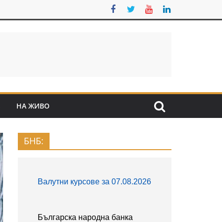
S
НА ЖИВО
БНБ: