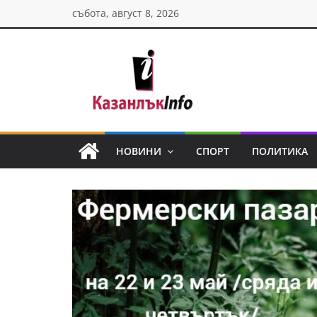
Skip
събота, август 8, 2026
to
content
Казанлък
инфо
НОВИНИ
СПОРТ
ПОЛИТИКА
Н
о
в
и
н
и
о
т