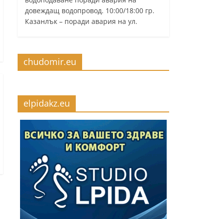
довеждащ водопровод. 10:00/18:00 гр.
Казанлък – поради авария на ул.
chudomir.eu
elpidakz.eu