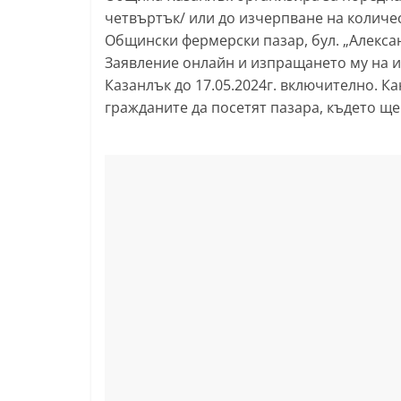
четвъртък/ или до изчерпване на количес
т
Общински фермерски пазар, бул. „Алекса
а
Заявление онлайн и изпращането му на и
р
Казанлък до 17.05.2024г. включително. К
а
гражданите да посетят пазара, където щ
З
а
г
о
р
а
–
k
a
z
a
n