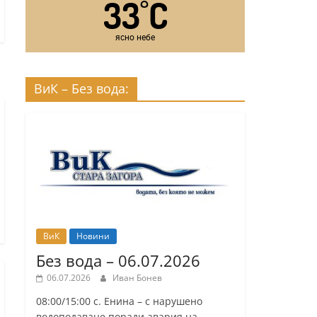
33
C
°
ясно небе
ВиК – Без вода:
ВиК
Новини
Без вода – 06.07.2026
06.07.2026
Иван Бонев
08:00/15:00 с. Енина – с нарушено
водоподаване поради авария на