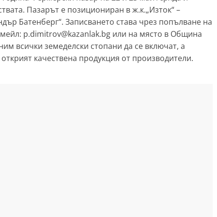
твата. Пазарът е позициониран в ж.к.„Изток“ –
ндър Батенберг“. Записването става чрез попълване на
мейл: p.dimitrov@kazanlak.bg или на място в Община
аним всички земеделски стопани да се включат, а
е открият качествена продукция от производители.