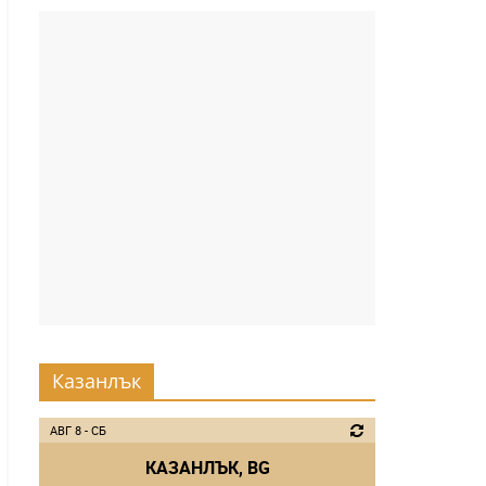
Казанлък
АВГ 8 - СБ
КАЗАНЛЪК, BG