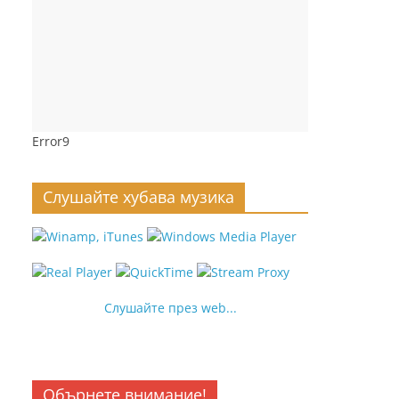
Error9
Слушайте хубава музика
Слушайте през web...
Обърнете внимание!