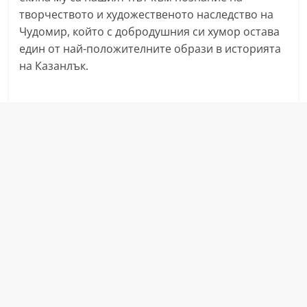
n
творчеството и художественото наследство на
Чудомир, който с добродушния си хумор остава
l
един от най-положителните образи в историята
a
на Казанлък.
k
.
i
n
f
o
,
k
a
z
a
n
l