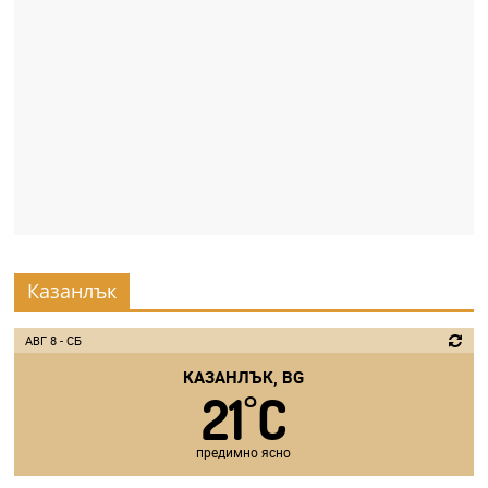
Казанлък
АВГ 8 - СБ
КАЗАНЛЪК, BG
21
C
°
предимно ясно