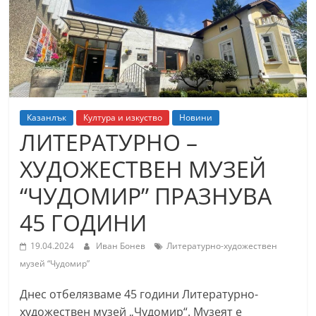
т
К
а
з
а
н
Казанлък
Култура и изкуство
Новини
л
ЛИТЕРАТУРНО –
ъ
ХУДОЖЕСТВЕН МУЗЕЙ
к
“ЧУДОМИР” ПРАЗНУВА
и
о
45 ГОДИНИ
б
19.04.2024
Иван Бонев
Литературно-художествен
л
музей “Чудомир”
а
с
Днес отбелязваме 45 години Литературно-
т
художествен музей „Чудомир“. Музеят е