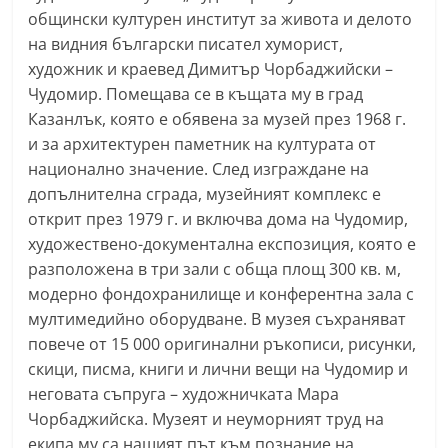
С
общински културен институт за живота и делото
на видния български писател хуморист,
т
художник и краевед Димитър Чорбаджийски –
а
Чудомир. Помещава се в къщата му в град
р
Казанлък, която е обявена за музей през 1968 г.
а
и за архитектурен паметник на културата от
З
национално значение. След изграждане на
а
допълнителна сграда, музейният комплекс е
г
открит през 1979 г. и включва дома на Чудомир,
о
художествено-документална експозиция, която е
разположена в три зали с обща площ 300 кв. м,
р
модерно фондохранилище и конферентна зала с
а
мултимедийно оборудване. В музея съхраняват
–
повече от 15 000 оригинални ръкописи, рисунки,
k
скици, писма, книги и лични вещи на Чудомир и
a
неговата съпруга – художничката Мара
z
Чорбаджийска. Музеят и неуморният труд на
a
екипа му са нашият път към познание на