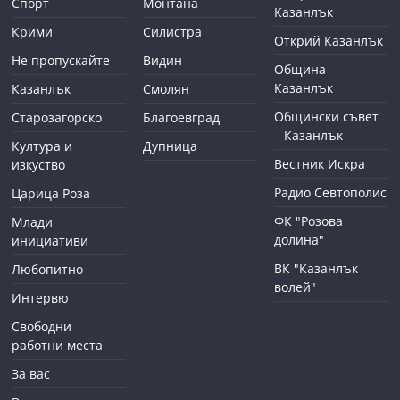
Спорт
Монтана
Казанлък
Крими
Силистра
Открий Казанлък
Не пропускайте
Видин
Община
Казанлък
Казанлък
Смолян
Общински съвет
Старозагорско
Благоевград
– Казанлък
Култура и
Дупница
Вестник Искра
изкуство
Радио Севтополис
Царица Роза
ФК "Розова
Млади
долина"
инициативи
ВК "Казанлък
Любопитно
волей"
Интервю
Свободни
работни места
За вас