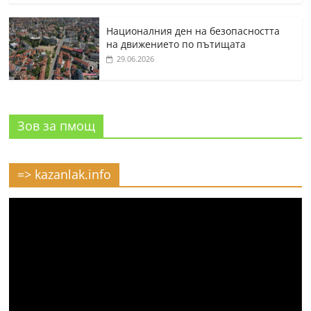
Националния ден на безопасността
на движението по пътищата
29.06.2026
Зов за пмощ
=> kazanlak.info
Видео