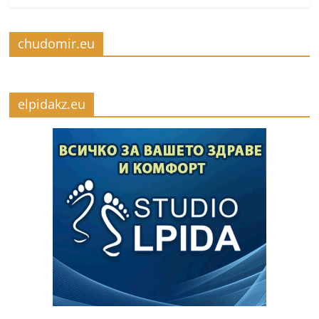
chudomir.eu
elpidakz.eu