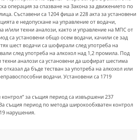
а операция за спазване на Закона за движението по
ица. Съставени са 1204 фиша и 228 акта за установени
цията е недопускане на управление от водачи,
а и/или техни аналози, както и управление на МПС от
д са установени общо осем водачи, качили се зад
т тях шест водачи са шофирали след употреба на
явали след употреба на алкохол над 1,2 промила. Под
 техни аналози са установени да шофират шестима
 е отказал да бъде тестван за употреба на алкохол или
неправоспособни водачи. Установени са 1719
 контрол“ за същия период са извършени 237
 За същия период по метода широкообхватен контрол
 19 нарушения.