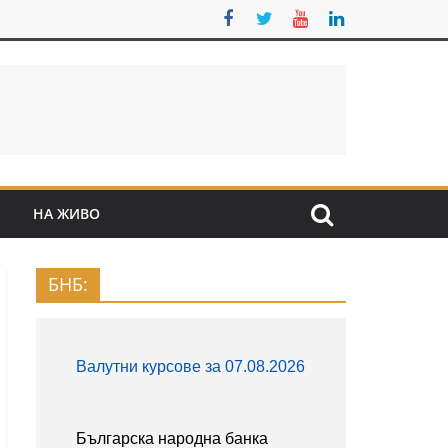
S
НА ЖИВО
БНБ: