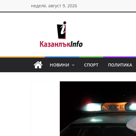
Skip
неделя, август 9, 2026
to
content
Казанлък
инфо
НОВИНИ
СПОРТ
ПОЛИТИКА
Н
о
в
и
н
и
о
т