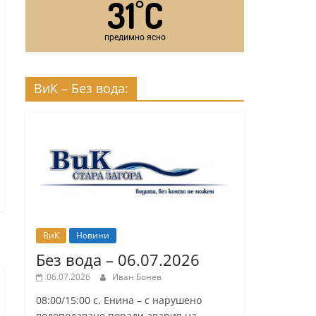
31
C
°
предимно ясно
ВиК – Без вода:
ВиК
Новини
Без вода – 06.07.2026
06.07.2026
Иван Бонев
08:00/15:00 с. Енина – с нарушено
водоподаване поради авария на