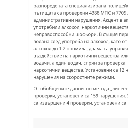
разпоредената специализирана полицейск
т
пътищата са проверени 4388 МПС и 7705 л
а
административни нарушения. Акцент в ак
р
употребили алкохол, наркотични веществ
а
неправоспособни шофьори. В същия перио
З
волана след употреба на алкохол, като о
а
алкохол до 1.2 промила, двама са управл
г
въздействие на наркотични вещества или
водачи, а един водач, спрян за проверка,
о
наркотични вещества. Установени са 12 
р
нарушения на скоростните режими.
а
–
От обобщените данни: по метода „линеен
k
проверки, установени са 159 нарушения.
са извършени 4 проверки, установени са
a
z
a
n