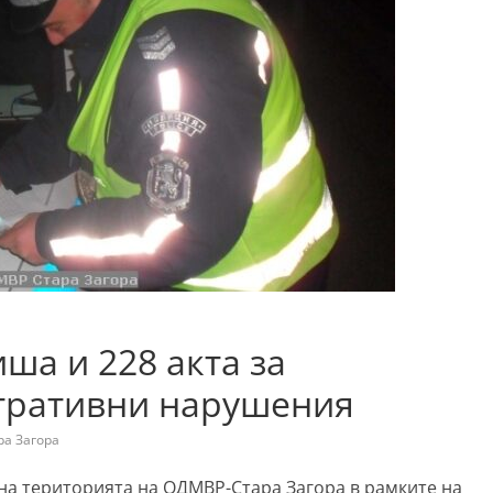
ша и 228 акта за
тративни нарушения
ра Загора
г. на територията на ОДМВР-Стара Загора в рамките на