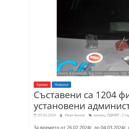
К
а
з
а
н
л
ъ
к
и
о
Крими
Новини
б
Съставени са 1204 фи
л
установени админис
а
с
,
05.03.2024
Иван Бонев
крими
ОДМВР - Ста
т
За времето от 26.02.2024г. до 04.03.2024
С