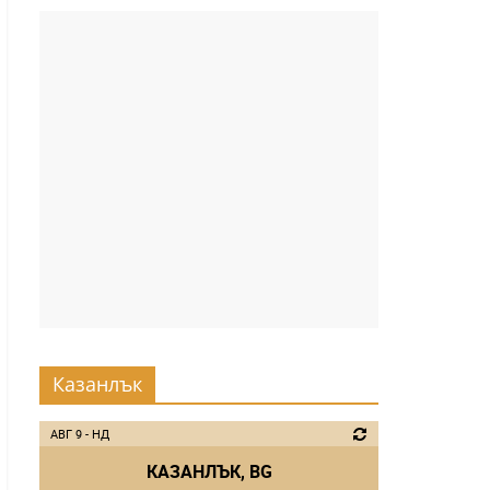
Казанлък
АВГ 9 - НД
КАЗАНЛЪК, BG