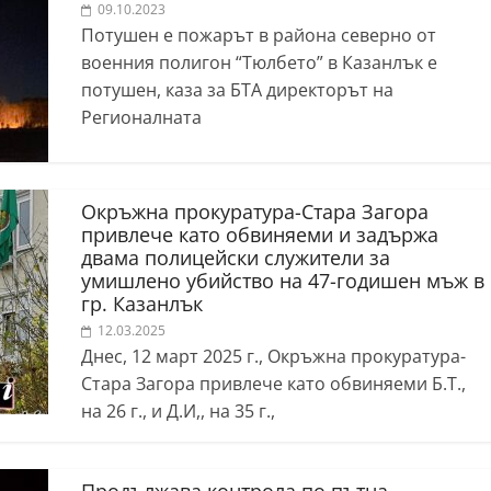
09.10.2023
Потушен е пожарът в района северно от
военния полигон “Тюлбето” в Казанлък е
потушен, каза за БТА директорът на
Регионалната
Окръжна прокуратура-Стара Загора
привлече като обвиняеми и задържа
двама полицейски служители за
умишлено убийство на 47-годишен мъж в
гр. Казанлък
12.03.2025
Днес, 12 март 2025 г., Окръжна прокуратура-
Стара Загора привлече като обвиняеми Б.Т.,
на 26 г., и Д.И,, на 35 г.,