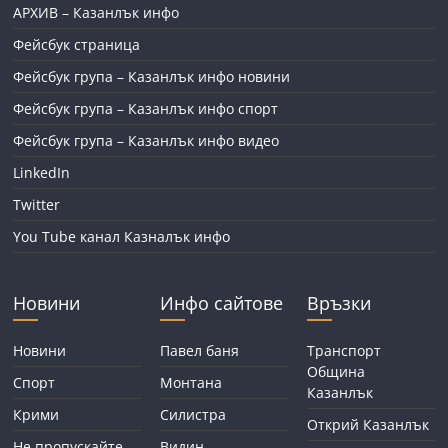
АРХИВ – Казанлък инфо
Фейсбук страница
Фейсбук група – Казанлък инфо новини
Фейсбук група – Казанлък инфо спорт
Фейсбук група – Казанлък инфо видео
LinkedIn
Twitter
You Tube канал Казналък инфо
Новини
Инфо сайтове
Връзки
Новини
Павел баня
Транспорт
Община
Спорт
Монтана
Казанлък
Крими
Силистра
Открий Казанлък
Не пропускайте
Видин