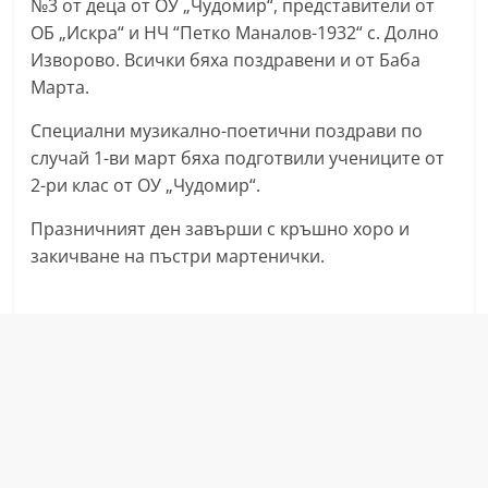
№3 от деца от ОУ „Чудомир“, представители от
n
ОБ „Искра“ и НЧ “Петко Маналов-1932“ с. Долно
l
Изворово. Всички бяха поздравени и от Баба
a
Марта.
k
Специални музикално-поетични поздрави по
.
случай 1-ви март бяха подготвили учениците от
i
2-ри клас от ОУ „Чудомир“.
n
Празничният ден завърши с кръшно хоро и
f
закичване на пъстри мартенички.
o
,
k
a
z
a
n
l