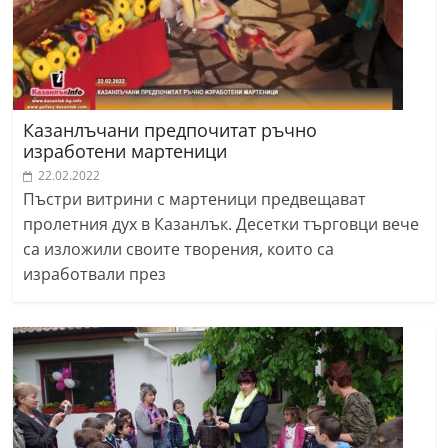
Казанлъчани предпочитат ръчно
изработени мартеници
22.02.2022
Пъстри витрини с мартеници предвещават
пролетния дух в Казанлък. Десетки търговци вече
са изложили своите творения, които са
изработвали през