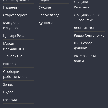
Община
Казанлък
Казанлък
Смолян
Общински съвет
Старозагорско
Благоевград
– Казанлък
Култура и
Дупница
Вестник Искра
изкуство
Радио Севтополис
Царица Роза
ФК "Розова
Млади
долина"
инициативи
ВК "Казанлък
Любопитно
волей"
Интервю
Свободни
работни места
За вас
Видео
Галерия