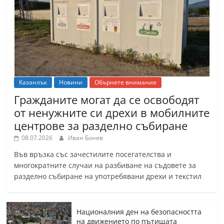
Казанлък
Новини
Обърнете внимание
Гражданите могат да се освободят
от ненужните си дрехи в мобилните
центрове за разделно събиране
08.07.2026
Иван Бонев
Във връзка със зачестилите посегателства и
многократните случаи на разбиване на съдовете за
разделно събиране на употребявани дрехи и текстил
Националния ден на безопасността
на движението по пътищата