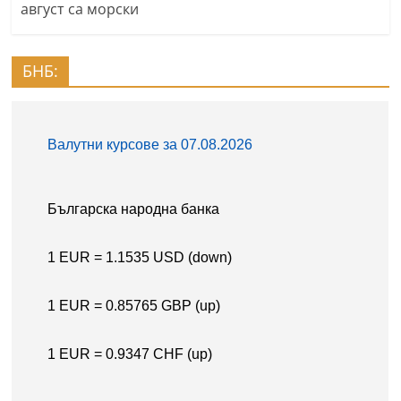
август са морски
БНБ: