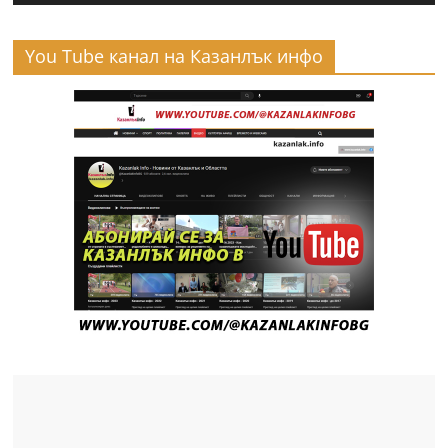
You Tube канал на Казанлък инфо