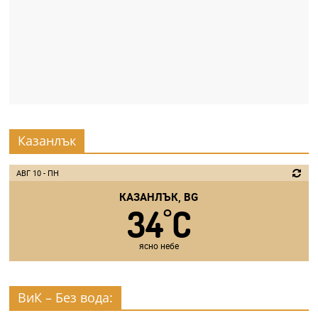
Казанлък
АВГ 10 - ПН
КАЗАНЛЪК, BG
34
C
°
ясно небе
ВиК – Без вода: