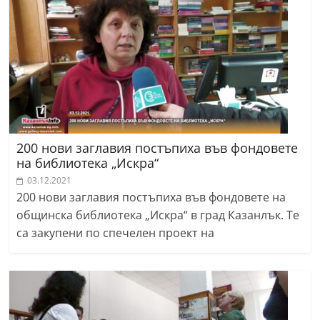
r
y
-
k
a
z
a
200 нови заглавия постъпиха във фондовете
n
на библиотека „Искра“
l
03.12.2021
a
200 нови заглавия постъпиха във фондовете на
k
общинска библиотека „Искра“ в град Казанлък. Те
са закупени по спечелен проект на
.
c
o
m