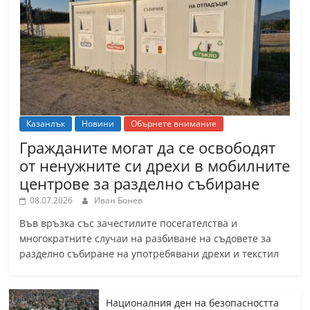
Казанлък
Новини
Обърнете внимание
Гражданите могат да се освободят
от ненужните си дрехи в мобилните
центрове за разделно събиране
08.07.2026
Иван Бонев
Във връзка със зачестилите посегателства и
многократните случаи на разбиване на съдовете за
разделно събиране на употребявани дрехи и текстил
Националния ден на безопасността