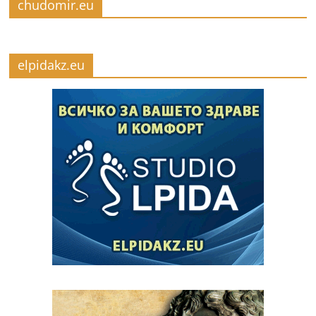
chudomir.eu
elpidakz.eu