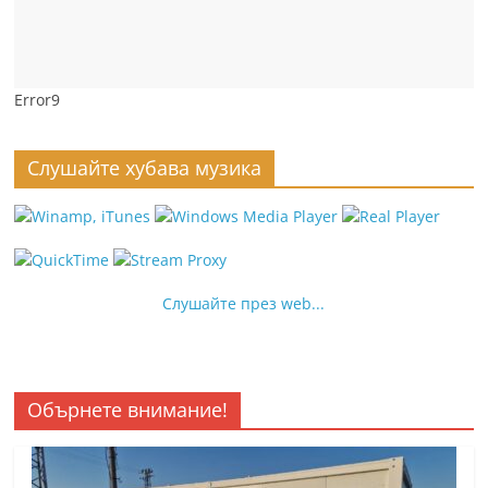
Error9
Слушайте хубава музика
Слушайте през web...
Обърнете внимание!