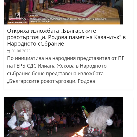
Откриха изложбата „Българските
розотърговци. Родова памет на Казанлък“ в
Народното събрание
01.06.2023
По инициатива на народния представител от ПГ
на ГЕРБ-СДС Илиана Жекова в Народното
събрание беше представена изложбата
„Българските розотърговци. Родова