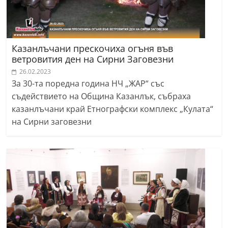
Казанлъчани прескочиха огъня във
ветровития ден на Сирни Заговезни
26.02.2023
За 30-та поредна година НЧ „ЖАР“ със
съдействието на Община Казанлък, събраха
казанлъчани край Етнографски комплекс „Кулата“
на Сирни заговезни