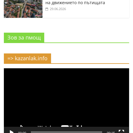
на движението по пътищата
29.06.2026
Зов за пмощ
=> kazanlak.info
Видео