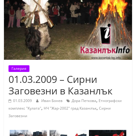
т
К
а
з
а
н
л
ъ
Галерия
к
01.03.2009 – Сирни
и
Заговезни в Казанлък
о
б
,
01.03.2009
Иван Бонев
Дора Петкова
Етнографски
л
,
,
комплекс "Кулата"
НЧ "Жар-2002" град Казанлък
Сирни
а
Заговезни
с
т