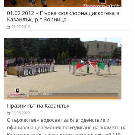
01.02.2012 – Първа фолклорна дискотека в
Казанлък, р-т Зорница
01.02.2012
Празникът на Казанлък
03.06.2022
С тържествен водосвет за благоденствие и
официална церемония по издигане на знамето на
Казанлък започнаха честванията по случай 119