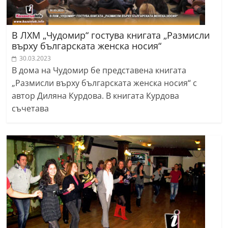
В ЛХМ „Чудомир“ гостува книгата „Размисли
върху българската женска носия“
30.03.2023
В дома на Чудомир бе представена книгата
„Размисли върху българската женска носия“ с
автор Диляна Курдова. В книгата Курдова
съчетава