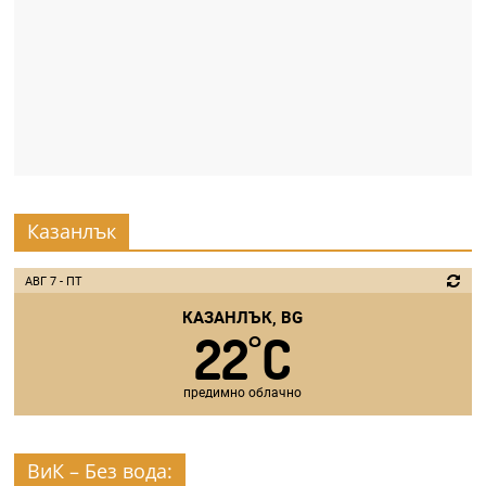
Казанлък
АВГ 7 - ПТ
КАЗАНЛЪК, BG
22
C
°
предимно облачно
ВиК – Без вода: