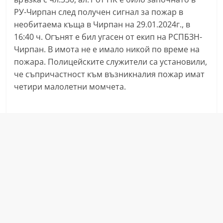
r
РУ-Чирпан след получен сигнал за пожар в
y
необитаема къща в Чирпан на 29.01.2024г., в
16:40 ч. Огънят е бил угасен от екип на РСПБЗН-
-
Чирпан. В имота не е имало никой по време на
k
пожара. Полицейските служители са установили,
a
че съпричастност към възникналия пожар имат
z
четири малолетни момчета.
a
n
l
a
k
.
c
o
m