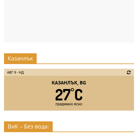
Казанлък
АВГ 9 - НД
КАЗАНЛЪК, BG
27
C
°
предимно ясно
ВиК – Без вода: