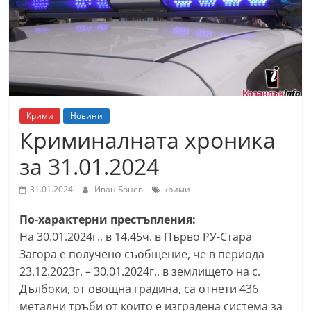
т
К
а
з
а
н
Крими
Новини
л
Криминалната хроника
ъ
за 31.01.2024
к
и
31.01.2024
Иван Бонев
крими
о
По-характерни престъпления:
б
На 30.01.2024г., в 14.45ч. в Първо РУ-Стара
л
Загора е получено съобщение, че в периода
а
23.12.2023г. – 30.01.2024г., в землището на с.
с
Дълбоки, от овощна градина, са отнети 436
т
метални тръби от които е изградена система за