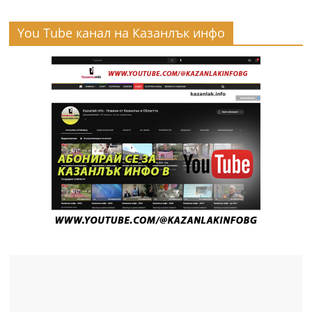
You Tube канал на Казанлък инфо