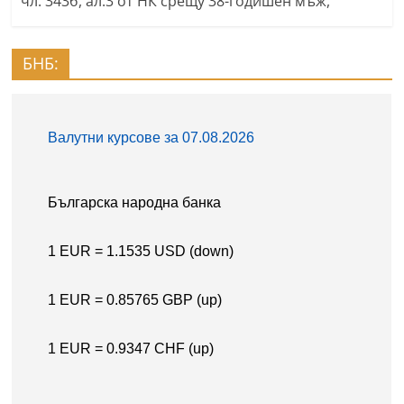
чл. 343б, ал.3 от НК срещу 38-годишен мъж,
БНБ: