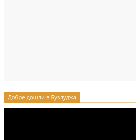
Добре дошли в Бузлуджа
Видео