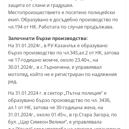
защита от слани и градушки.
С
Местопроизшествието е посетено полицейски
т
екип. Образувано е досъдебно производство по
а
чл.194 от НК. Работата по случая продължава.
р
а
Започнати бързи производства:
На 31.01.2024г., в РУ-Казанлък е образувано
З
бързо производство по чл.345,ал.2 от НК, затова
а
че 17-годишно момче, около 23.40ч., на
г
30.01.2024г,. в с.Търничени, е управлявал
о
мотопед, който не е регистриран по надлежния
р
ред.
а
На 31.01.2024 г. в сектор „Пътна полиция“ е
–
образувано бързо производство по чл. 343б,
k
ал.1 от НК, затова че 30-годишна жена, на
a
31.01.2024г., около 01.45ч., в гр.Стара Загора, по
z
бул. „Цар Симеон Велики“, е управлявала
a