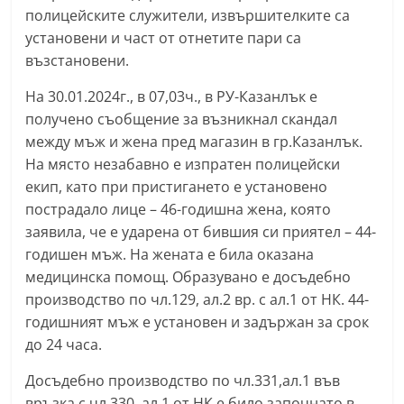
полицейските служители, извършителките са
a
установени и част от отнетите пари са
k
възстановени.
-
b
На 30.01.2024г., в 07,03ч., в РУ-Казанлък е
g
получено съобщение за възникнал скандал
между мъж и жена пред магазин в гр.Казанлък.
.
На място незабавно е изпратен полицейски
i
екип, като при пристигането е установено
n
пострадало лице – 46-годишна жена, която
f
заявила, че е ударена от бившия си приятел – 44-
o
годишен мъж. На жената е била оказана
,
медицинска помощ. Образувано е досъдебно
g
производство по чл.129, ал.2 вр. с ал.1 от НК. 44-
a
годишният мъж е установен и задържан за срок
до 24 часа.
l
l
Досъдебно производство по чл.331,ал.1 във
e
връзка с чл.330, ал.1 от НК е било започнато в