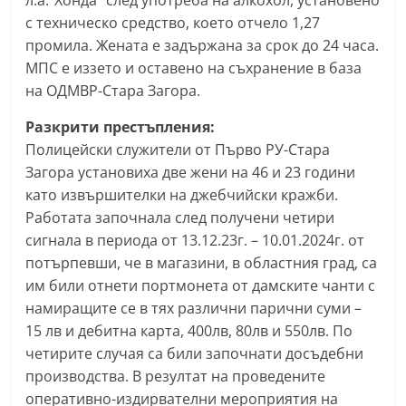
л.а.“Хонда“ след употреба на алкохол, установено
n
с техническо средство, което отчело 1,27
l
промила. Жената е задържана за срок до 24 часа.
a
МПС е иззето и оставено на съхранение в база
на ОДМВР-Стара Загора.
k
.
Разкрити престъпления:
i
Полицейски служители от Първо РУ-Стара
n
Загора установиха две жени на 46 и 23 години
f
като извършителки на джебчийски кражби.
Работата започнала след получени четири
o
сигнала в периода от 13.12.23г. – 10.01.2024г. от
,
потърпевши, че в магазини, в областния град, са
k
им били отнети портмонета от дамските чанти с
a
намиращите се в тях различни парични суми –
z
15 лв и дебитна карта, 400лв, 80лв и 550лв. По
a
четирите случая са били започнати досъдебни
n
производства. В резултат на проведените
l
оперативно-издирвателни мероприятия на