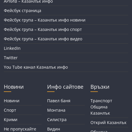
АРХИВ – Казанлък инфо
Фейсбук страница
Фейсбук група – Казанлък инфо новини
Фейсбук група – Казанлък инфо спорт
Фейсбук група – Казанлък инфо видео
LinkedIn
Twitter
You Tube канал Казналък инфо
Новини
Инфо сайтове
Връзки
Новини
Павел баня
Транспорт
Община
Спорт
Монтана
Казанлък
Крими
Силистра
Открий Казанлък
Не пропускайте
Видин
Община