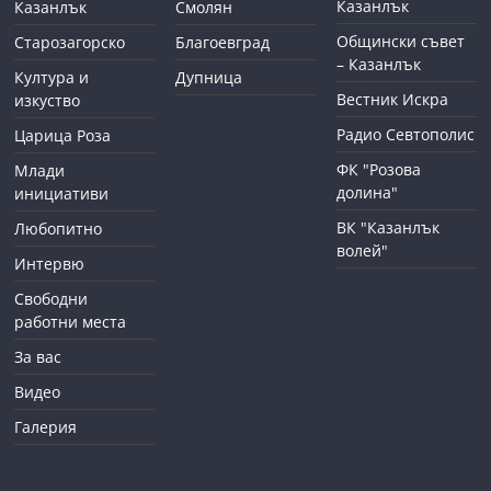
Казанлък
Казанлък
Смолян
Общински съвет
Старозагорско
Благоевград
– Казанлък
Култура и
Дупница
Вестник Искра
изкуство
Радио Севтополис
Царица Роза
ФК "Розова
Млади
долина"
инициативи
ВК "Казанлък
Любопитно
волей"
Интервю
Свободни
работни места
За вас
Видео
Галерия