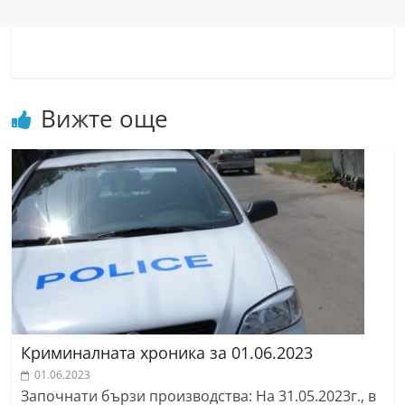
r
y
-
k
Вижте още
a
z
a
n
l
a
k
.
c
o
Криминалната хроника за 01.06.2023
m
01.06.2023
Започнати бързи производства: На 31.05.2023г., в