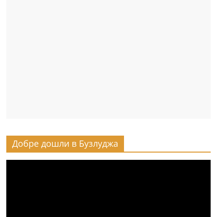
Добре дошли в Бузлуджа
Видео