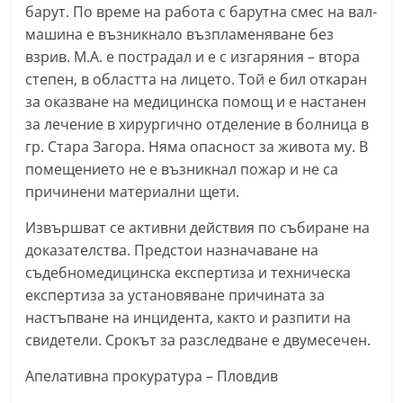
барут. По време на работа с барутна смес на вал-
n
машина е възникнало възпламеняване без
l
взрив. М.А. е пострадал и е с изгаряния – втора
a
степен, в областта на лицето. Той е бил откаран
k
за оказване на медицинска помощ и е настанен
.
за лечение в хирургично отделение в болница в
i
гр. Стара Загора. Няма опасност за живота му. В
n
помещението не е възникнал пожар и не са
причинени материални щети.
f
o
Извършват се активни действия по събиране на
,
доказателства. Предстои назначаване на
k
съдебномедицинска експертиза и техническа
a
експертиза за установяване причината за
настъпване на инцидента, както и разпити на
z
свидетели. Срокът за разследване е двумесечен.
a
n
Апелативна прокуратура – Пловдив
l