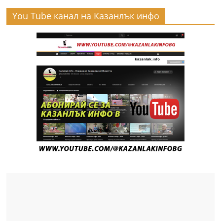
You Tube канал на Казанлък инфо