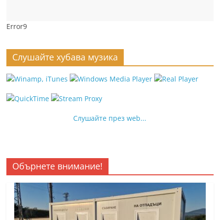
Error9
Слушайте хубава музика
Слушайте през web...
Обърнете внимание!