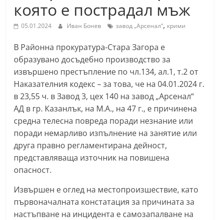
която е пострадал мъж
С
т
,
05.01.2024
Иван Бонев
завод „Арсенал“
крими
а
В Районна прокуратура-Стара Загора е
р
образувано досъдебно производство за
а
извършено престъпление по чл.134, ал.1, т.2 от
З
Наказателния кодекс – за това, че на 04.01.2024 г.
а
в 23,55 ч. в Завод 3, цех 140 на завод „Арсенал“
г
АД в гр. Казанлък, на М.А., на 47 г., е причинена
о
средна телесна повреда поради незнание или
р
поради немарливо изпълнение на занятие или
друга правно регламентирана дейност,
а
представляваща източник на повишена
–
опасност.
k
a
Извършен е оглед на местопроизшествие, като
z
първоначалната констатация за причината за
настъпване на инцидента е самозапалване на
a