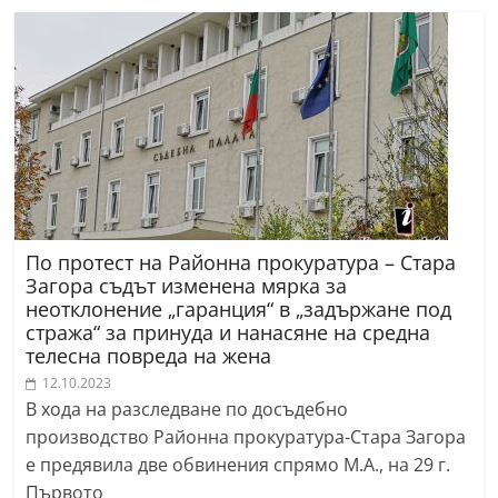
По протест на Районна прокуратура – Стара
Загора съдът изменена мярка за
неотклонение „гаранция“ в „задържане под
стража“ за принуда и нанасяне на средна
телесна повреда на жена
12.10.2023
В хода на разследване по досъдебно
производство Районна прокуратура-Стара Загора
е предявила две обвинения спрямо М.А., на 29 г.
Първото