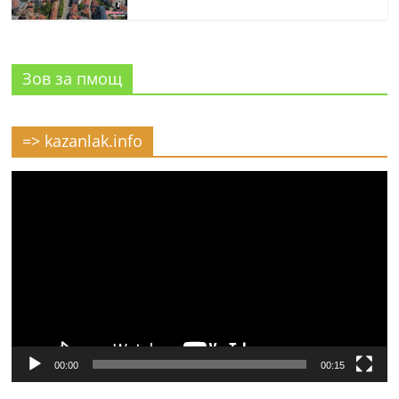
Зов за пмощ
=> kazanlak.info
Видео
00:00
00:15