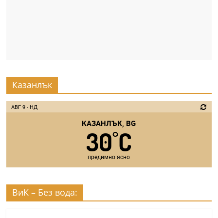
Казанлък
АВГ 9 - НД
КАЗАНЛЪК, BG
30
C
°
предимно ясно
ВиК – Без вода: