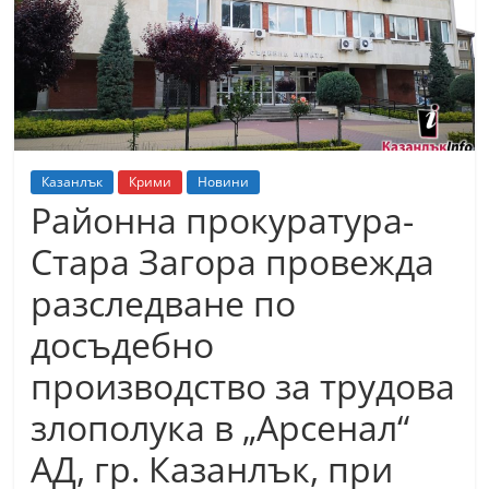
т
К
а
з
а
н
Казанлък
Крими
Новини
л
Районна прокуратура-
ъ
Стара Загора провежда
к
разследване по
и
о
досъдебно
б
производство за трудова
л
злополука в „Арсенал“
а
с
АД, гр. Казанлък, при
т