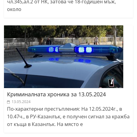
чл.345,ал.2 от НК, затова че 18-годишен мъж,
около
Криминалната хроника за 13.05.2024
13.05.2024
По-характерни престъпления: На 12.05.2024г., в
10.47ч., в РУ-Казанлък, е получен сигнал за кражба
от къща в Казанлък. На място е