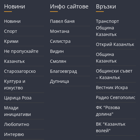
Новини
Инфо сайтове
Връзки
Новини
Павел баня
Транспорт
Община
Спорт
Монтана
Казанлък
Крими
Силистра
Открий Казанлък
Не пропускайте
Видин
Община
Казанлък
Казанлък
Смолян
Общински съвет
Старозагорско
Благоевград
– Казанлък
Култура и
Дупница
Вестник Искра
изкуство
Радио Севтополис
Царица Роза
ФК "Розова
Млади
долина"
инициативи
ВК "Казанлък
Любопитно
волей"
Интервю