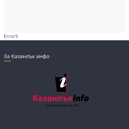
Error9
За Казанлък инфо