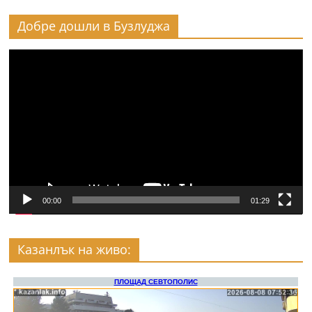
Добре дошли в Бузлуджа
Видео
00:00
01:29
Казанлък на живо: