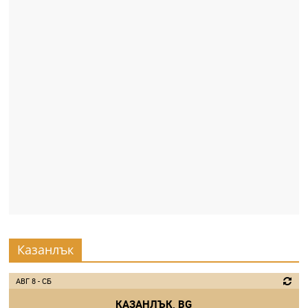
Казанлък
АВГ 8 - СБ
КАЗАНЛЪК, BG