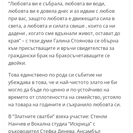
“Любовта ви е събрала, любовта ви води,
a
любовта ви е довела днес и аз идвам с любов
k
при вас, защото любовта е движещата сила в
-
света, а любовта и силата свише , които са ни
b
дадени , когато сме вдъхнали живот, остават до
g
края” – с тези думи Галина Стоянова се обърна
.
към присъстващите и връчи свидетелства за
i
граждански брак на бракосъчетаващите се
двойки.
n
f
Това единствено по рода си събитие ни
o
убеждава в това, че и най-чистото злато не би
,
могло да бъде по-ценно и по-устойчиво на
g
времето от сплотеността на семейство, устояло
на товара на годините и съхранило любовта си.
a
l
В “Златните сватби” взеха участие: Стенли
l
Нанчев и Вокална студиа “Искрица” с
e
ръководител Стефка Денева, Ансамбъл