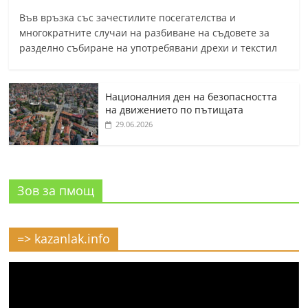
Във връзка със зачестилите посегателства и
многократните случаи на разбиване на съдовете за
разделно събиране на употребявани дрехи и текстил
Националния ден на безопасността
на движението по пътищата
29.06.2026
Зов за пмощ
=> kazanlak.info
Видео