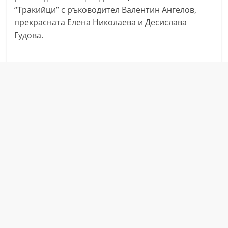
r
“Тракийци” с ръководител Валентин Ангелов,
прекрасната Елена Николаева и Десислава
y
Гудова.
-
k
a
z
a
n
l
a
k
.
c
o
m