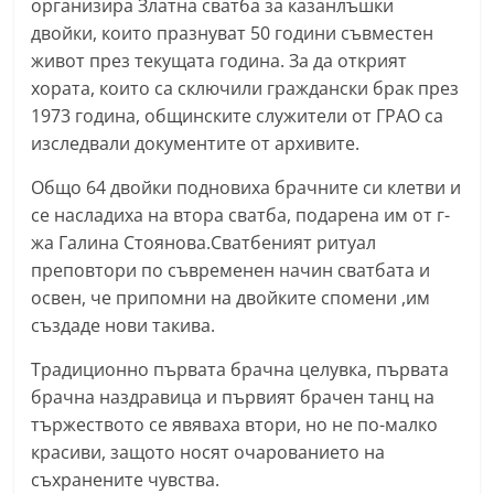
организира Златна сватба за казанлъшки
n
двойки, които празнуват 50 години съвместен
l
живот през текущата година. За да открият
a
хората, които са сключили граждански брак през
k
1973 година, общинските служители от ГРАО са
изследвали документите от архивите.
.
i
Общо 64 двойки подновиха брачните си клетви и
n
се насладиха на втора сватба, подарена им от г-
f
жа Галина Стоянова.Сватбеният ритуал
o
преповтори по съвременен начин сватбата и
освен, че припомни на двойките спомени ,им
,
създаде нови такива.
k
a
Традиционно първата брачна целувка, първата
z
брачна наздравица и първият брачен танц на
a
тържеството се явяваха втори, но не по-малко
красиви, защото носят очарованието на
n
съхранените чувства.
l