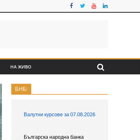
S
НА ЖИВО
БНБ: