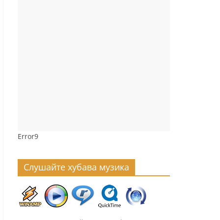
Error9
Слушайте хубава музика