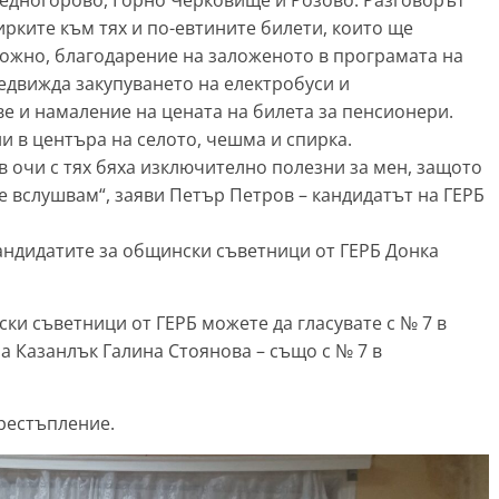
Средногорово, Горно Черковище и Розово. Разговорът
ирките към тях и по-евтините билети, които ще
можно, благодарение на заложеното в програмата на
редвижда закупуването на електробуси и
е и намаление на цената на билета за пенсионери.
и в центъра на селото, чешма и спирка.
в очи с тях бяха изключително полезни за мен, защото
 се вслушвам“, заяви Петър Петров – кандидатът на ГЕРБ
кандидатите за общински съветници от ГЕРБ Донка
ки съветници от ГЕРБ можете да гласувате с № 7 в
а Казанлък Галина Стоянова – също с № 7 в
престъпление.