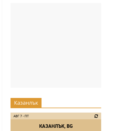
Казанлък
АВГ 7 - ПТ
КАЗАНЛЪК, BG