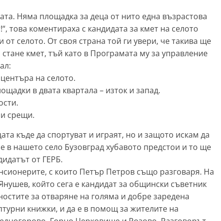
ата. Няма площадка за деца от нито една възрастова
“, това коментираха с кандидата за кмет на селото
 от селото. От своя страна той ги увери, че такива ще
 стане кмет, тъй като в Програмата му за управление
ал:
 центъра на селото.
ощадки в двата квартала – изток и запад.
ости.
ни срещи.
цата къде да спортуват и играят, но и защото искам да
че в нашето село Бузовград хубавото предстои и то ще
дидатът от ГЕРБ.
енсионерите, с които Петър Петров също разговаря. На
Янушев, който сега е кандидат за общински съветник
ностите за отваряне на голяма и добре заредена
птурни книжки, и да е в помощ за жителите на