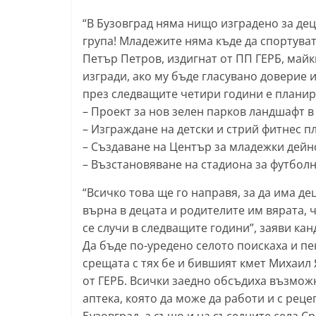
т
“В Бузовград няма нищо изградено за дец
а
група! Младежите няма къде да спортуват!
р
Петър Петров, издигнат от ПП ГЕРБ, майки
изгради, ако му бъде гласувано доверие и
а
през следващите четири години е планир
З
– Проект за нов зелен парков ландшафт в
а
– Изграждане на детски и стрий фитнес пл
г
– Създаване на Център за младежки дейн
о
– Възстановяване на стадиона за футбол
р
“Всичко това ще го направя, за да има де
а
върна в децата и родителите им вярата, 
–
се случи в следващите години”, заяви кан
k
Да бъде по-уредено селото поискаха и п
a
срещата с тях бе и бившият кмет Михаил 
z
от ГЕРБ. Всички заедно обсъдиха възмож
a
аптека, която да може да работи и с реце
n