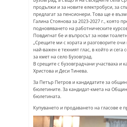
Бузовград, а също и на съседните села 
продължи и за новите електробуси, за сп
l
предлагат за пенсионери. Това ще е въз
a
Галина Стоянова за 2023-2027 г., която п
k
подновяването на работническите курсов
.
Повдигнат бе и въпросът за нови тоалетн
i
„Срещите ми с хората и разговорите очи 
n
най-важен е техният глас, в който и сега
f
за кмет на село Бузовград.
o
В срещите с бузовградчани участваха и 
,
Христова и Деси Тинева.
k
За Петър Петров и кандидатите за общинс
a
бюлетините. За кандидат-кмета на Общин
z
бюлетината.
a
Купуването и продаването на гласове е 
n
l
a