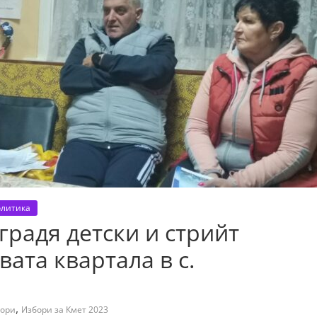
литика
градя детски и стрийт
ата квартала в с.
,
бори
Избори за Кмет 2023