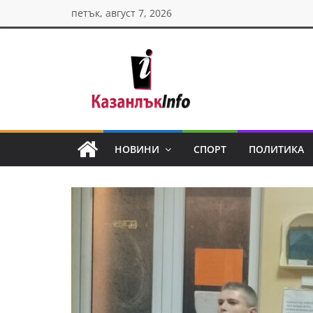
Skip
петък, август 7, 2026
to
content
Казанлък
инфо
НОВИНИ
СПОРТ
ПОЛИТИКА
Н
о
в
и
н
и
о
т