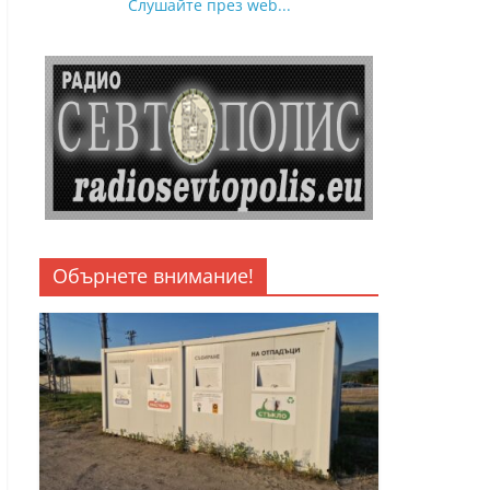
Слушайте през web...
Обърнете внимание!