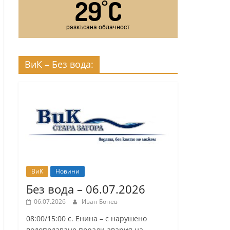
29
C
°
разкъсана облачност
ВиК – Без вода:
ВиК
Новини
Без вода – 06.07.2026
06.07.2026
Иван Бонев
08:00/15:00 с. Енина – с нарушено
водоподаване поради авария на