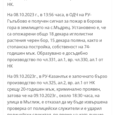
НК.
a
k
На 08.10.2023 г., в 13:56 часа, в ОДЧ на РУ-
-
Гълъбово е получен сигнал за пожар в борова
b
гора в землището на с.Мъдрец. Установено е, че
g
са опожарени общо 18 декара иглолистни
растения черен бор, 15 декара поляна, както и
.
стопанска постройка, собственост на 74-
i
годишен мъж. Образувано е досъдебно
n
производство по чл.331, ал.1, вр. чл.330, ал.1 от
f
НК
o
На 09.10.2023г., в РУ-Казанлък е започнато бързо
,
производство по чл.325, ал.2, вр. ал.1 от НК
g
срещу 20-годишен мъж, криминално проявен,
a
затова че на 09.10.2023г., около 18:30 часа, на
l
улица в Мъглиж, е отказал да му бъде извършена
l
проверка от полицейски служители и е ударил
e
полицейски служител, по време на изпълнение