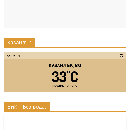
Казанлък
АВГ 6 - ЧТ
КАЗАНЛЪК, BG
33
C
°
предимно ясно
ВиК – Без вода: