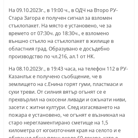
С
На 09.10.2023г., в 19:00 ч., в ОДЧ на Второ РУ-
т
Стара Загора е получен сигнал за взломен
а
стъклопакет. На място е установено, че за
р
времето от 07:30ч. до 18:30ч., е взломено
а
външно стъкло на стъклопакет в жилище в
областния град. Образувано е досъдебно
З
производство по чл.216, ал.1 от НК.
а
г
На 08.10.2023г., в 19:43 часа, на телефон 112 в РУ-
о
Казанлък е получено съобщение, че в
р
землището на с.Енина горят гуми, пластмаси и
сухи треви. От силния вятър огънят се е
а
прехвърлил на окосени ливади и ожънати ниви,
–
засети с житни култури. След изгасяването на
k
пожара е установено, че огънят е възникнал на
a
старо нерегламентирано сметище на 1,5
z
километра от югоизточния края на селото и е
a