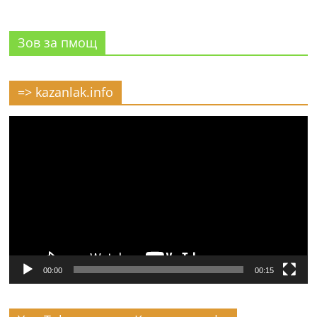
Зов за пмощ
=> kazanlak.info
Видео
00:00
00:15