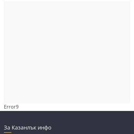
Error9
За Казанлък инфо