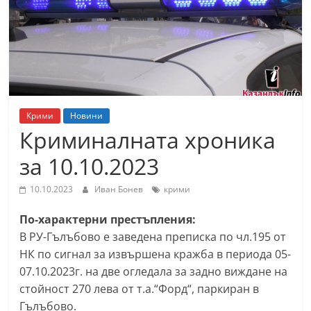
т
К
а
з
а
н
Крими
Новини
л
Криминалната хроника
ъ
за 10.10.2023
к
и
10.10.2023
Иван Бонев
крими
о
По-характерни престъпления:
б
В РУ-Гълъбово е заведена преписка по чл.195 от
л
НК по сигнал за извършена кражба в периода 05-
а
07.10.2023г. на две огледала за задно виждане на
с
стойност 270 лева от т.а.“Форд“, паркиран в
т
Гълъбово.