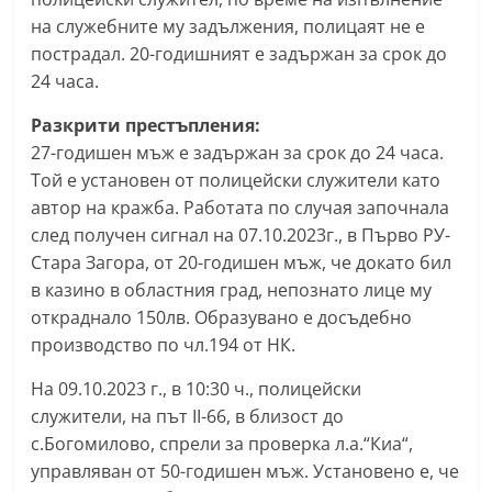
r
на служебните му задължения, полицаят не е
y
пострадал. 20-годишният е задържан за срок до
24 часа.
-
k
Разкрити престъпления:
a
27-годишен мъж е задържан за срок до 24 часа.
z
Той е установен от полицейски служители като
a
автор на кражба. Работата по случая започнала
след получен сигнал на 07.10.2023г., в Първо РУ-
n
Стара Загора, от 20-годишен мъж, че докато бил
l
в казино в областния град, непознато лице му
a
откраднало 150лв. Образувано е досъдебно
k
производство по чл.194 от НК.
.
На 09.10.2023 г., в 10:30 ч., полицейски
c
служители, на път II-66, в близост до
o
с.Богомилово, спрели за проверка л.а.“Киа“,
m
управляван от 50-годишен мъж. Установено е, че