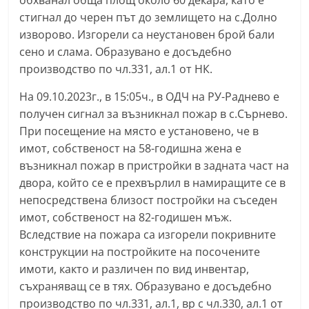
обхванал обща площ около 60 декара, като е
n
стигнал до черен път до землището на с.Долно
l
изворово. Изгорели са неустановен брой бали
a
сено и слама. Образувано е досъдебно
производство по чл.331, ал.1 от НК.
k
.
На 09.10.2023г., в 15:05ч., в ОДЧ на РУ-Раднево е
i
получен сигнал за възникнал пожар в с.Сърнево.
n
При посещение на място е установено, че в
f
имот, собственост на 58-годишна жена е
възникнал пожар в пристройки в задната част на
o
двора, който се е прехвърлил в намиращите се в
,
непосредствена близост постройки на съседен
k
имот, собственост на 82-годишен мъж.
a
Вследствие на пожара са изгорели покривните
z
конструкции на постройките на посочените
a
имоти, както и различен по вид инвентар,
n
съхраняващ се в тях. Образувано е досъдебно
l
производство по чл.331, ал.1, вр с чл.330, ал.1 от