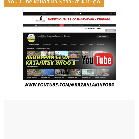
You Tube канал на Казанлък инфо