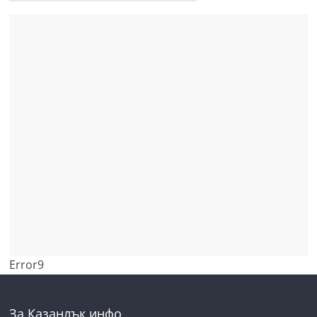
Error9
За Казанлък инфо