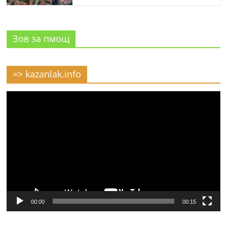
Зов за пмощ
=> kazanlak.info
Видео
00:00
00:15