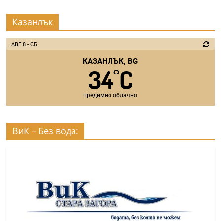
Казанлък
АВГ 8 - СБ
КАЗАНЛЪК, BG
34
C
°
предимно облачно
ВиК – Без вода: