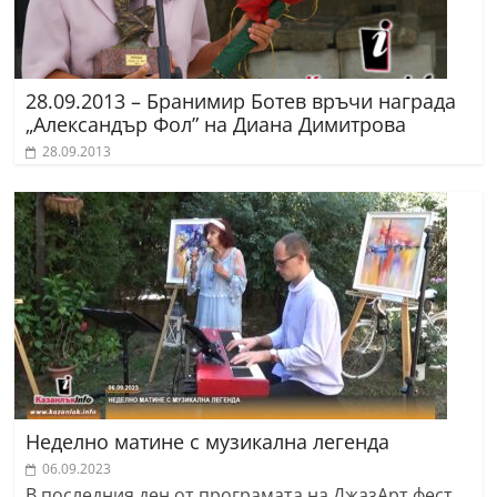
28.09.2013 – Бранимир Ботев връчи награда
„Александър Фол” на Диана Димитрова
28.09.2013
Неделно матине с музикална легенда
06.09.2023
В последния ден от програмата на ДжазАрт фест