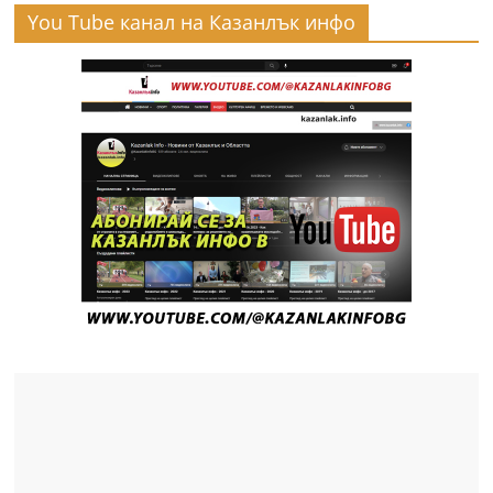
You Tube канал на Казанлък инфо