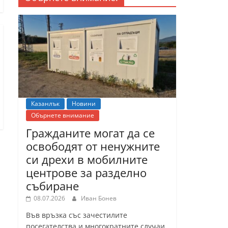
Казанлък
Новини
Обърнете внимание
Гражданите могат да се
освободят от ненужните
си дрехи в мобилните
центрове за разделно
събиране
08.07.2026
Иван Бонев
Във връзка със зачестилите
посегателства и многократните случаи