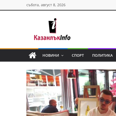
Skip
събота, август 8, 2026
to
content
Казанлък
инфо
НОВИНИ
СПОРТ
ПОЛИТИКА
Н
о
в
и
н
и
о
т