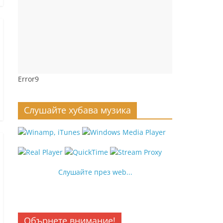
Error9
Слушайте хубава музика
Слушайте през web...
Обърнете внимание!