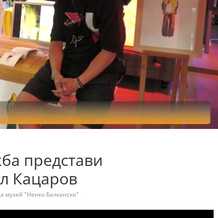
ба представи
л Кацаров
а музей "Ненко Балкански"