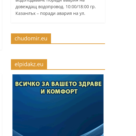
довеждащ водопровод. 10:00/18:00 гр.
Казанлък – поради авария на ул.
chudomir.eu
elpidakz.eu