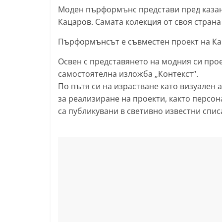
Моден пърформънс представи пред казан
l
Кацаров. Самата колекция от своя стран
a
k
Пърформънсът е съвместен проект на Кац
.
Освен с представянето на модния си про
i
самостоятелна изложба „Контекст“.
n
По пътя си на израстване като визуален
f
за реализиране на проекти, както персон
o
са публикувани в светивно известни спис
,
k
a
z
a
n
l
a