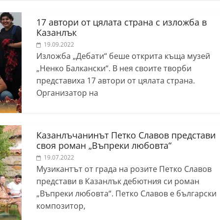
17 автори от цялата страна с изложба в
Казанлък
19.09.2022
Изложба „Дебати“ беше открита къща музей
„Ненко Балкански“. В нея своите творби
представиха 17 автори от цялата страна.
Организатор на
Казанлъчанинът Петко Славов представи
своя роман „Въпреки любовта“
19.07.2022
Музикантът от града на розите Петко Славов
представи в Казанлък дебютния си роман
„Въпреки любовта“. Петко Славов е български
композитор,