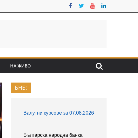
S
НА ЖИВО
БНБ: