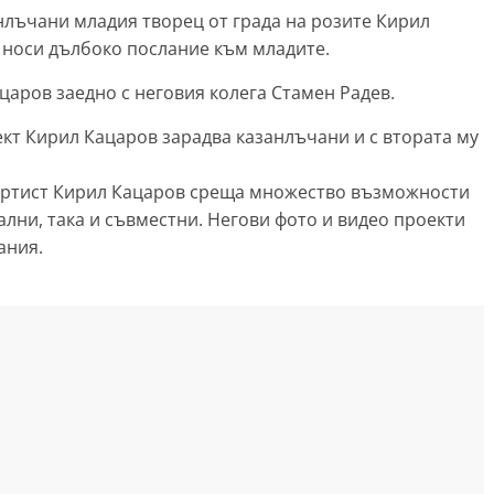
лъчани младия творец от града на розите Кирил
а носи дълбоко послание към младите.
аров заедно с неговия колега Стамен Радев.
ект Кирил Кацаров зарадва казанлъчани и с втората му
 артист Кирил Кацаров среща множество възможности
ални, така и съвместни. Негови фото и видео проекти
ания.