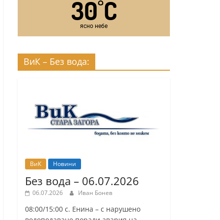
30
C
°
ясно небе
ВиК – Без вода:
ВиК
Новини
Без вода – 06.07.2026
06.07.2026
Иван Бонев
08:00/15:00 с. Енина – с нарушено
водоподаване поради авария на