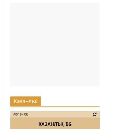
Казанлък
АВГ 8 - СБ
КАЗАНЛЪК, BG