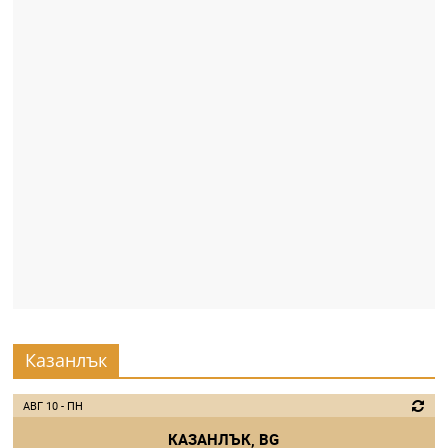
Казанлък
АВГ 10 - ПН
КАЗАНЛЪК, BG