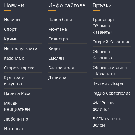
Новини
Инфо сайтове
Връзки
Новини
Павел баня
Транспорт
Община
Спорт
Монтана
Казанлък
Крими
Силистра
Открий Казанлък
Не пропускайте
Видин
Община
Казанлък
Казанлък
Смолян
Общински съвет
Старозагорско
Благоевград
– Казанлък
Култура и
Дупница
Вестник Искра
изкуство
Радио Севтополис
Царица Роза
ФК "Розова
Млади
долина"
инициативи
ВК "Казанлък
Любопитно
волей"
Интервю