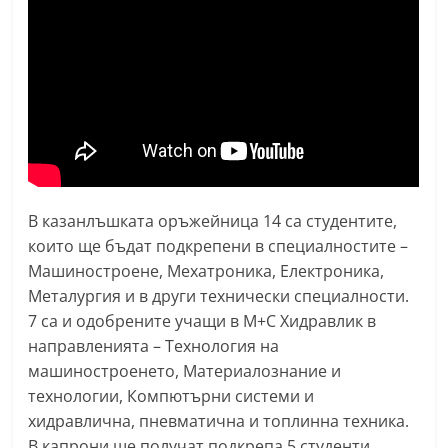
n
l
a
k
.
i
n
f
В казанлъшката оръжейница 14 са студентите,
o
които ще бъдат подкрепени в специалностите –
,
Машиностроене, Мехатроника, Електроника,
Металургия и в други технически специалности.
k
7 са и одобрените учащи в М+С Хидравлик в
a
направленията – Технология на
z
машиностроенето, Материалознание и
a
технологии, Компютърни системи и
n
хидравлична, пневматична и топлинна техника.
l
В капрони ще получат подкрепа 5 студенти