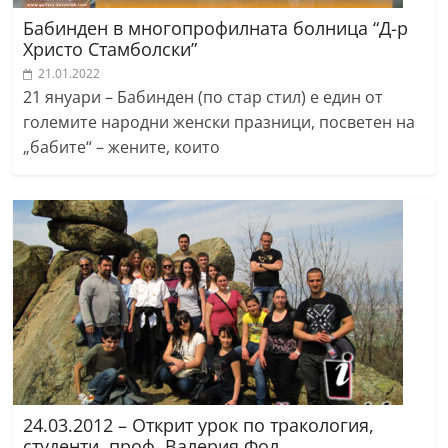
Бабинден в многопрофилната болница “Д-р
Христо Стамболски”
21.01.2022
21 януари – Бабинден (по стар стил) е един от
големите народни женски празници, посветен на
„бабите“ – жените, които
24.03.2012 – Открит урок по тракология,
студенти, проф. Валерия Фол