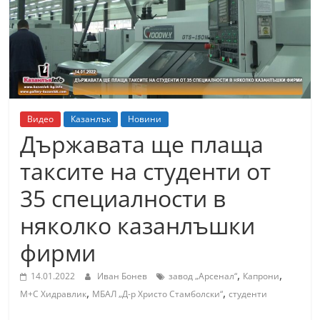
т
К
а
з
а
н
Видео
Казанлък
Новини
л
Държавата ще плаща
ъ
таксите на студенти от
к
35 специалности в
и
о
няколко казанлъшки
б
фирми
л
а
,
,
14.01.2022
Иван Бонев
завод „Арсенал“
Капрони
,
,
с
М+С Хидравлик
МБАЛ „Д-р Христо Стамболски“
студенти
т