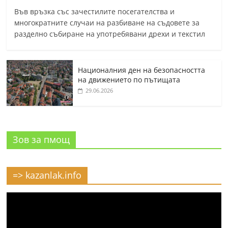
Във връзка със зачестилите посегателства и
многократните случаи на разбиване на съдовете за
разделно събиране на употребявани дрехи и текстил
Националния ден на безопасността
на движението по пътищата
29.06.2026
Зов за пмощ
=> kazanlak.info
Видео