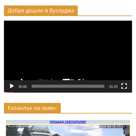
Добре дошли в Бузлуджа
Видео
00:00
01:29
Казанлък на живо: