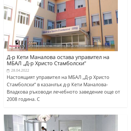
Д-р Кети Маналова остава управител на
МБАЛ „Д-р Христо Стамболски“
28.04.2022
Настоящият управител на МБАЛ „Д-р Христо
Стамболски“ в казанлък д-р Кети Маналова-
Владкова ръководи лечебното заведение още от
2008 година. С