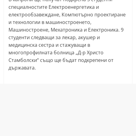
a
специалностите Електроенергетика и
k
електрообзавеждане, Компютърно проектиране
и технологии в машиностроенето,
-
Машиностроене, Мехатроника и Електроника. 9
b
студенти следващи за лекар, акушер и
g
медицинска сестра и стажуващи в
.
многопрофилната болница „Д-р Христо
i
Стамболски“ също ще бъдат подкрепени от
n
държавата.
f
o
,
g
a
l
l
e