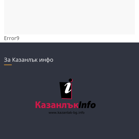
Error9
За Казанлък инфо