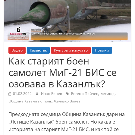
т
К
а
з
а
н
Видео
Казанлък
Култура и изкуство
Новини
л
Как старият боен
ъ
самолет МиГ-21 БИС се
к
озовава в Казанлък?
и
о
,
,
01.02.2022
Иван Бонев
Евгени Пейчев
летище
б
,
Община Казанлък
полк. Желязко Влаев
л
Предходната седмица Община Казанлък дари на
а
„Летище Казанлък” боен самолет. Но каква е
с
историята на старият МиГ-21 БИС, и как той се
т