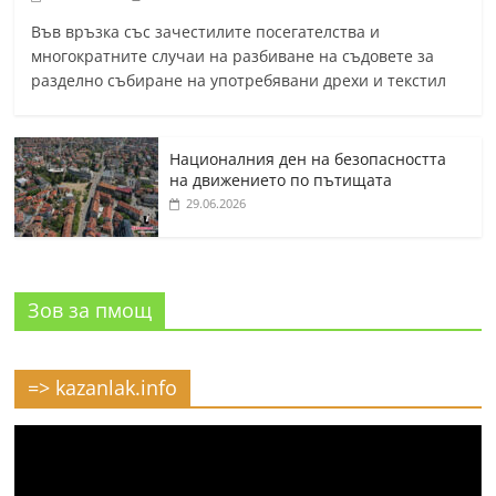
Във връзка със зачестилите посегателства и
многократните случаи на разбиване на съдовете за
разделно събиране на употребявани дрехи и текстил
Националния ден на безопасността
на движението по пътищата
29.06.2026
Зов за пмощ
=> kazanlak.info
Видео