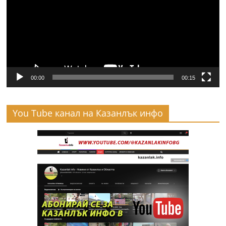
00:00
00:15
You Tube канал на Казанлък инфо