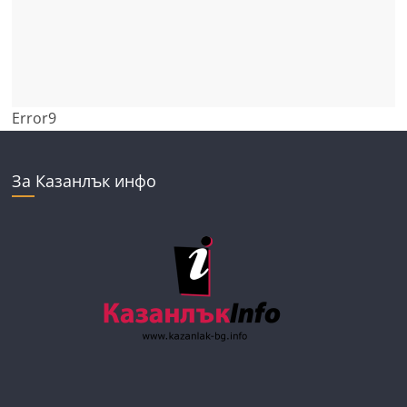
Error9
За Казанлък инфо