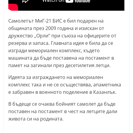
n
l
Самолетът МиГ-21 БИС е бил подарен на
a
общината през 2009 година и изискан от
k
дружество „Орли“ при съюза на офицерите от
.
резерва и запаса. Главната идея е била да се
i
изгради мемориален комплекс, където
n
машината да бъде поставена на постамент в
f
памет на загинали през десетилетия летци.
o
Идеята за изграждането на мемориален
,
комплекс така и не се осъществява, апаметника
k
е забравен в военното поделение в Казанлък.
a
В бъдеще се очаква бойният самолет да бъде
z
поставен на постамент в чест на летците дали
a
живота си на родината.
n
l