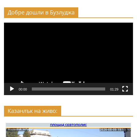
Добре дошли в Бузлуджа
Видео
00:00
01:29
Казанлък на живо: