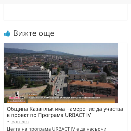
r
y
-
k
Вижте още
a
z
a
n
l
a
k
.
c
Община Казанлък има намерение да участва
o
в проект по Програма URBACT IV
m
29.03.2023
Целта на програма URBACT IV е да насърчи