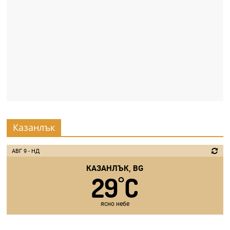
Казанлък
АВГ 9 - НД
КАЗАНЛЪК, BG
29
C
°
ясно небе