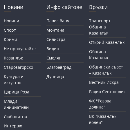
Новини
Инфо сайтове
Връзки
Новини
Павел баня
Транспорт
Община
Спорт
Монтана
Казанлък
Крими
Силистра
Открий Казанлък
Не пропускайте
Видин
Община
Казанлък
Казанлък
Смолян
Общински съвет
Старозагорско
Благоевград
– Казанлък
Култура и
Дупница
Вестник Искра
изкуство
Радио Севтополис
Царица Роза
ФК "Розова
Млади
долина"
инициативи
ВК "Казанлък
Любопитно
волей"
Интервю