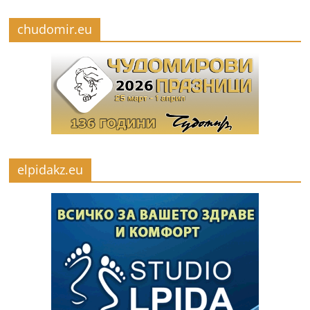
chudomir.eu
elpidakz.eu